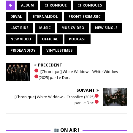
ALBUM
CHRONIQUE
CHRONIQUES
DEVAL
ETERNALIDOL
FRONTIERSMUSIC
LAST RIDE
MUSIC
MUSICVIDEO
NEW SINGLE
NEW VIDEO
OFFICIAL
PODCAST
PRIDEANDJOY
VINYLESTIMES
PRÉCÉDENT
[Chronique] White Widdow – White Widdow
(2025) par Le Doc.
SUIVANT
[Chronique] White Widdow – Crossfire (2025)
par Le Doc.
ON AIR !