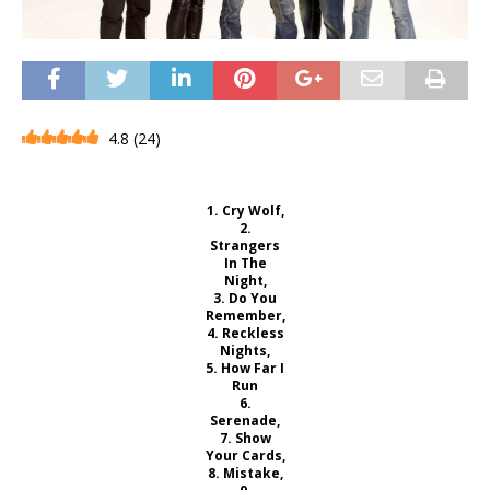
4.8
(
24
)
1. Cry Wolf,
2.
Strangers
In The
Night,
3. Do You
Remember,
4. Reckless
Nights,
5. How Far I
Run
6.
Serenade,
7. Show
Your Cards,
8. Mistake,