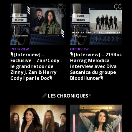
INTERVIEW
INTERVIEW
I
🎙 [Interview] –
🎙 [Interview] – 213Rock
Exclusive – Zan/Cody :
Harrag Melodica
le grand retour de
interview avec Diva
Zinny J. Zan & Harry
Satanica du groupe
Cody ! par le Doc🎙
BloodHunter🎙
LES CHRONIQUES !