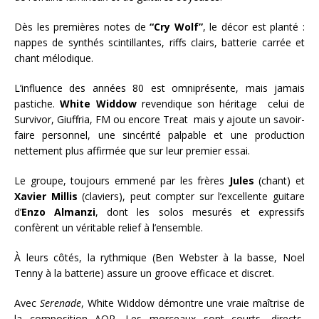
Dès les premières notes de
“Cry Wolf”
, le décor est planté :
nappes de synthés scintillantes, riffs clairs, batterie carrée et
chant mélodique.
L’influence des années 80 est omniprésente, mais jamais
pastiche.
White Widdow
revendique son héritage celui de
Survivor, Giuffria, FM ou encore Treat mais y ajoute un savoir-
faire personnel, une sincérité palpable et une production
nettement plus affirmée que sur leur premier essai.
Le groupe, toujours emmené par les frères
Jules
(chant) et
Xavier Millis
(claviers), peut compter sur l’excellente guitare
d’
Enzo Almanzi
, dont les solos mesurés et expressifs
confèrent un véritable relief à l’ensemble.
À leurs côtés, la rythmique (Ben Webster à la basse, Noel
Tenny à la batterie) assure un groove efficace et discret.
Avec
Serenade
, White Widdow démontre une vraie maîtrise de
la composition AOR. Les morceaux sont courts, directs,