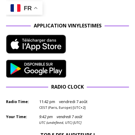
FR
APPLICATION VINYLESTIMES
RADIO CLOCK
Radio Time:
11
:
42
pm
vendredi 7 août
CEST (Paris, Europe) [UTC+2]
Your Time:
9
:
42
pm
vendredi 7 août
UTC (undefined, UTC) [UTC]
TOP 5 DES AUDITEURS !