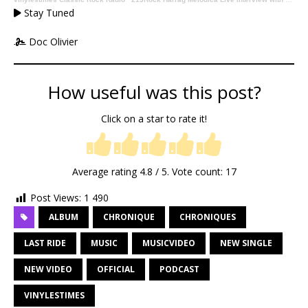
Stay Tuned
Doc Olivier
How useful was this post?
Click on a star to rate it!
Average rating
4.8
/ 5. Vote count:
17
Post Views:
1 490
ALBUM
CHRONIQUE
CHRONIQUES
LAST RIDE
MUSIC
MUSICVIDEO
NEW SINGLE
NEW VIDEO
OFFICIAL
PODCAST
VINYLESTIMES