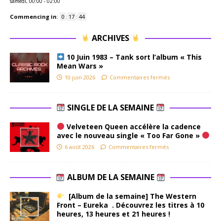
samedi, 00:00
-
02:00
Commencing in
:
0
:
17
:
43
ARCHIVES
10 Juin 1983 – Tank sort l’album « This
Mean Wars »
10 juin 2026
Commentaires fermés
SINGLE DE LA SEMAINE
Velveteen Queen accélère la cadence
avec le nouveau single « Too Far Gone »
6 août 2026
Commentaires fermés
ALBUM DE LA SEMAINE
[Album de la semaine] The Western
Front – Eureka . Découvrez les titres à 10
heures, 13 heures et 21 heures !