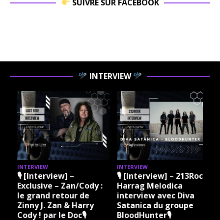
SUIVRE SUR FACEBOOK
INTERVIEW
INTERVIEW
INTERVIEW
I
🎙 [Interview] –
🎙 [Interview] – 213Rock
Exclusive – Zan/Cody :
Harrag Melodica
le grand retour de
interview avec Diva
Zinny J. Zan & Harry
Satanica du groupe
Cody ! par le Doc🎙
BloodHunter🎙