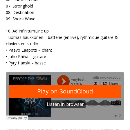
07. Stronghold
08. Destination
09. Shock Wave
10. Ad InfinitumLine up
Tuomas Saukkonen – batterie (en live), rythmique guitare &
claviers en studio
• Paavo Laapotti – chant
• Juho Räihä – guitare
• Pyry Hanski – basse
vinylestimes Classic Rock Radio
·
213Rock Harrag Melodica Live interview with Tuomas Saukkonen of Before The Dawn 24 06 2025 on Vinylestimes Classic Rock Radio