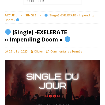
ACCUEIL
SINGLE
[Single] -EXELERATE « Impending
Doom »
[Single] -EXELERATE
« Impending Doom »
25 juillet 2025
Olivier
Commentaires fermés