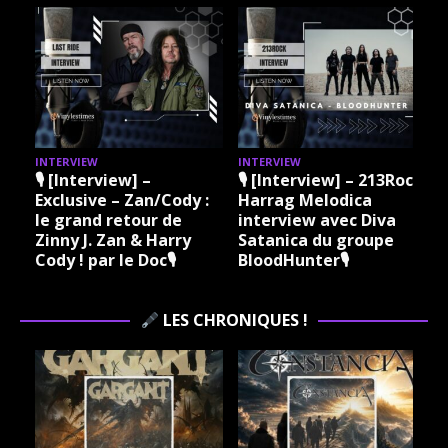
INTERVIEW
INTERVIEW
I
🎙 [Interview] –
🎙 [Interview] – 213Rock
Exclusive – Zan/Cody :
Harrag Melodica
le grand retour de
interview avec Diva
Zinny J. Zan & Harry
Satanica du groupe
Cody ! par le Doc🎙
BloodHunter🎙
LES CHRONIQUES !