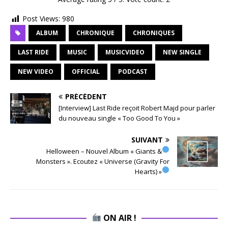
Post Views:
980
ALBUM
CHRONIQUE
CHRONIQUES
LAST RIDE
MUSIC
MUSICVIDEO
NEW SINGLE
NEW VIDEO
OFFICIAL
PODCAST
PRÉCÉDENT
[Interview] Last Ride reçoit Robert Majd pour parler
du nouveau single « Too Good To You »
SUIVANT
Helloween – Nouvel Album « Giants &
Monsters ». Ecoutez « Universe (Gravity For
Hearts) »
ON AIR !