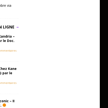
bre via
N LIGNE
Xandria –
r le Doc.
ommentaires
Chez Kane
) par le
ommentaires
onic – II
c.