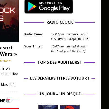
RADIO CLOCK
Radio Time:
12
:
07
pm
samedi 8 août
CEST (Paris, Europe) [UTC+2]
k sort
Your Time:
10
:
07
am
samedi 8 août
UTC (undefined, UTC) [UTC]
 Wars »
fermés
TOP 5 DES AUDITEURS !
mme on
ions oubliée
LES DERNIERS TITRES DU JOUR !
 bloc.
[…]
UN JOUR – UN DISQUE
INE