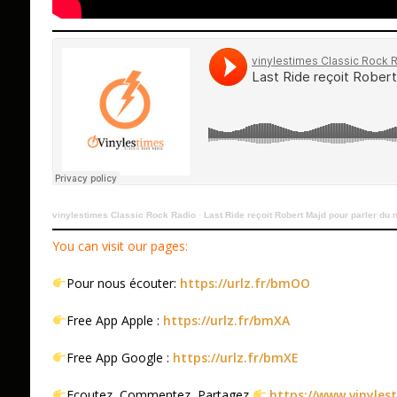
vinylestimes Classic Rock Radio
·
Last Ride reçoit Robert Majd pour parler du
You can visit our pages:
Pour nous écouter:
https://urlz.fr/bmOO
Free App Apple :
https://urlz.fr/bmXA
Free App Google :
https://urlz.fr/bmXE
Ecoutez, Commentez, Partagez
https://www.vinyles