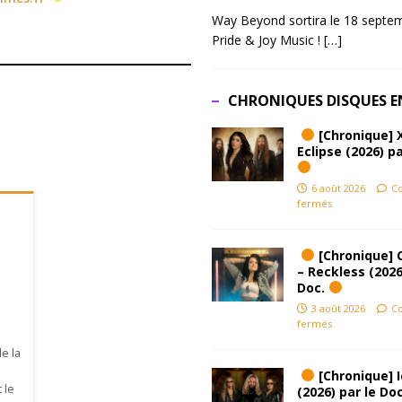
Way Beyond sortira le 18 septem
Pride & Joy Music !
[…]
CHRONIQUES DISQUES E
[Chronique] 
Eclipse (2026) pa
6 août 2026
C
fermés
[Chronique] 
– Reckless (2026
Doc.
3 août 2026
C
fermés
de la
[Chronique] Ic
 le
(2026) par le Do