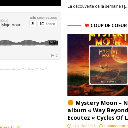
La découverte de la semaine !
[…
COUP DE COEU
 nouveau single "Too Good To You"
Mystery Moon – N
album « Way Beyond
Ecoutez « Cycles Of 
17 juillet 2026
Commentaire
times.fr