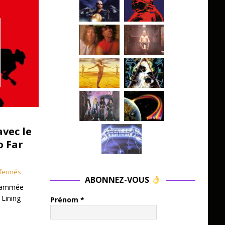
avec le
o Far
fermés
ABONNEZ-VOUS
grammée
 Lining
Prénom
*