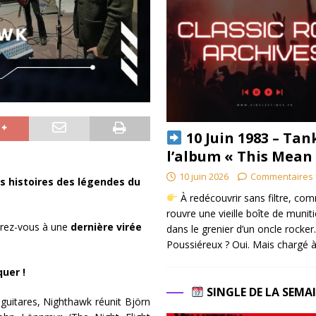
10 Juin 1983 – Tan
l’album « This Mean
10 juin 2026
Commentaires 
es histoires des légendes du
À redécouvrir sans filtre, co
rouvre une vieille boîte de munit
arez-vous à une
dernière virée
dans le grenier d’un oncle rocker.
Poussiéreux ? Oui. Mais chargé à
uer !
SINGLE DE LA SEMA
guitares, Nighthawk réunit Björn