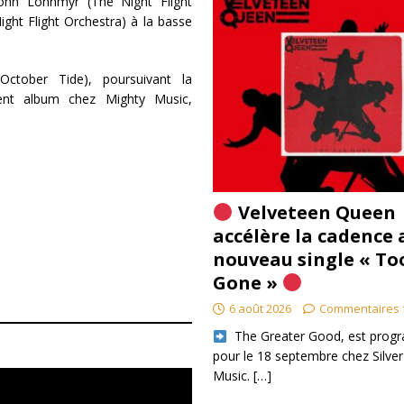
 John Lönnmyr (The Night Flight
ght Flight Orchestra) à la basse
October Tide), poursuivant la
dent album chez Mighty Music,
Velveteen Queen
accélère la cadence 
nouveau single « To
Gone »
6 août 2026
Commentaires 
​ The Greater Good, est pro
pour le 18 septembre chez Silver
Music.
[…]