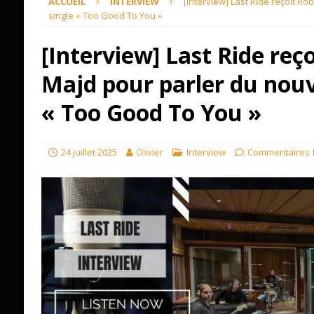
ACCUEIL
INTERVIEW
[Interview] Last Ride reçoit R
single « Too Good To You »
[Interview] Last Ride reç
Majd pour parler du nouv
« Too Good To You »
24 juillet 2025
Olivier
Interview
Commentaires 