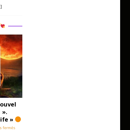
]
R
ouvel
 ».
Life »
s fermés