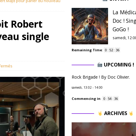
obert Majd pour parler du nouveau
La Médic
Doc ! Sing
oit Robert
GoGo !
eau single
samedi, 12:0
Remaining Time
:
0
:
52
:
34
UPCOMING !
fermés
Rock Brigade ! By Doc Olivier.
samedi, 13:02
-
14:00
Commencing in
:
0
:
54
:
34
ARCHIVES