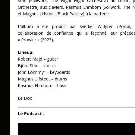
Strid (Soilwork, The Night Flight Orchestra) au chant,
Orchestra) aux claviers, Rasmus Ehrnborn (Soilwork, The Ni
et Magnus Ulfstedt (Black Paisley) à la batterie.
L’album a été produit par Sverker Widgren (Portal, 
collaboration de confiance qui a façonné leur précé
« Prowler » (2023).
Lineup:
Robert Majd – guitar
Björn Strid – vocals
John Lönnmyr – keyboards
Magnus Ulfstedt – drums
Rasmus Ehrnborn – bass
Le Doc
Le Podcast :