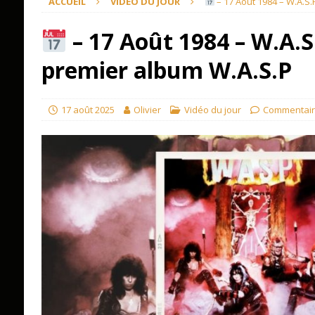
ACCUEIL
VIDÉO DU JOUR
– 17 Août 1984 – W.A.S.
– 17 Août 1984 – W.A.S
premier album W.A.S.P
17 août 2025
Olivier
Vidéo du jour
Commentair