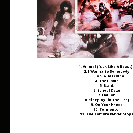
1. Animal (fuck Like A Beast)
2. I Wanna Be Somebody
3. L.o.v.e. Machine
4. The Flame
5. B.a.d.
6. School Daze
7. Hellion
8. Sleeping (in The Fire)
9. On Your Knees
10. Tormentor
11. The Torture Never Stop