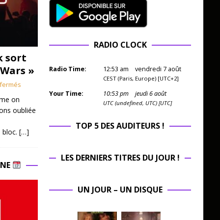
RADIO CLOCK
k sort
 Wars »
Radio Time:
12
:
53
am
vendredi 7 août
CEST (Paris, Europe) [UTC+2]
fermés
Your Time:
10
:
53
pm
jeudi 6 août
mme on
UTC (undefined, UTC) [UTC]
ions oubliée
TOP 5 DES AUDITEURS !
 bloc.
[…]
LES DERNIERS TITRES DU JOUR !
INE
UN JOUR – UN DISQUE