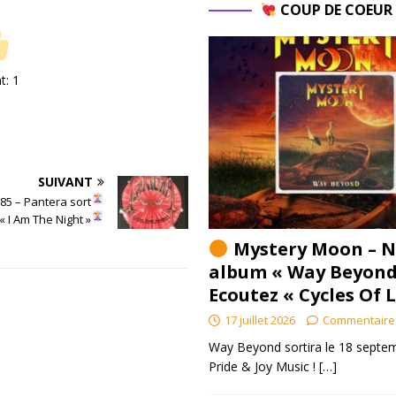
COUP DE COEU
nt:
1
SUIVANT
85 – Pantera sort
« I Am The Night »
Mystery Moon – N
album « Way Beyond
Ecoutez « Cycles Of 
17 juillet 2026
Commentaire
Way Beyond sortira le 18 septem
Pride & Joy Music !
[…]