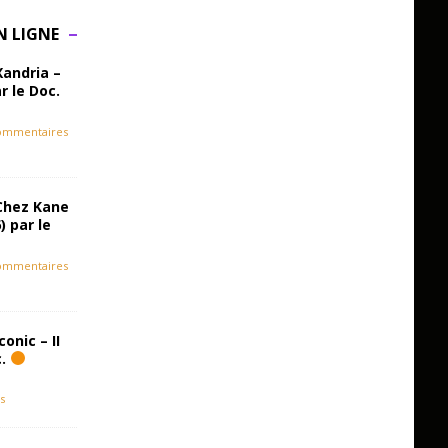
N LIGNE
Xandria –
r le Doc.
ommentaires
Chez Kane
) par le
ommentaires
onic – II
c.
s