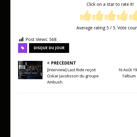
Click on a star to rate it!
Average rating
5
/ 5. Vote cou
Post Views:
568
DISQUE DU JOUR
PRÉCÉDENT
[Interview] Last Ride reçoit
16 Août 19
Oskar Jacobsson du groupe
l’album 
Ambush.