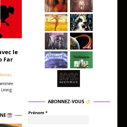
avec le
o Far
fermés
grammée
 Lining
ABONNEZ-VOUS
Prénom
*
INE