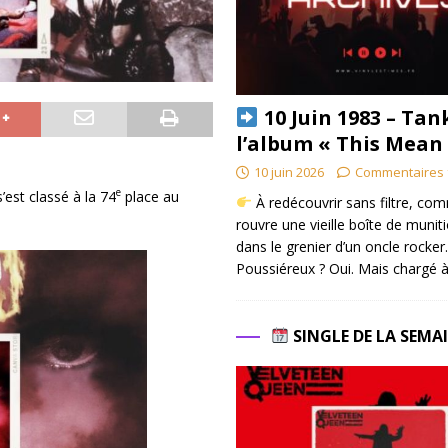
10 Juin 1983 – Tan
l’album « This Mean
10 juin 2026
Commentaires 
e
’est classé à la 74
place au
À redécouvrir sans filtre, co
rouvre une vieille boîte de munit
dans le grenier d’un oncle rocker.
Poussiéreux ? Oui. Mais chargé à
SINGLE DE LA SEMA