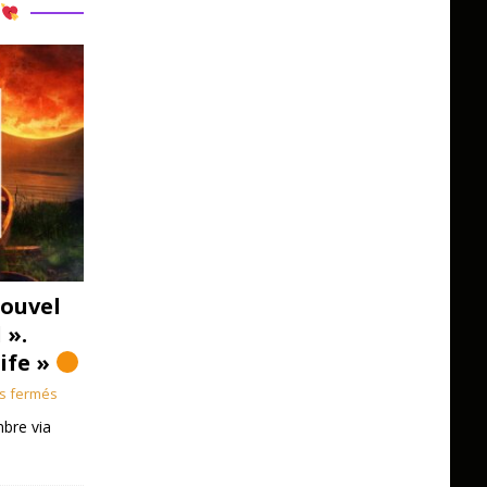
R
ouvel
 ».
Life »
s fermés
bre via