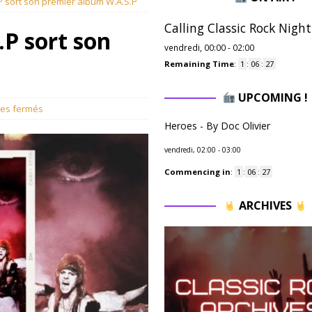
P sort son premier album W.A.S.P
Calling Classic Rock Night
.P sort son
vendredi, 00:00
-
02:00
Remaining Time
:
1
:
06
:
25
UPCOMING !
es fermés
Heroes - By Doc Olivier
vendredi, 02:00
-
03:00
Commencing in
:
1
:
06
:
25
ARCHIVES