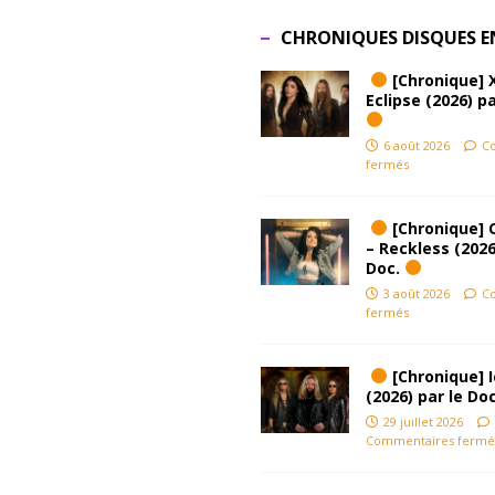
CHRONIQUES DISQUES E
[Chronique] 
Eclipse (2026) pa
6 août 2026
C
fermés
[Chronique] 
– Reckless (2026
Doc.
3 août 2026
C
fermés
[Chronique] Ic
(2026) par le Do
29 juillet 2026
Commentaires fermé