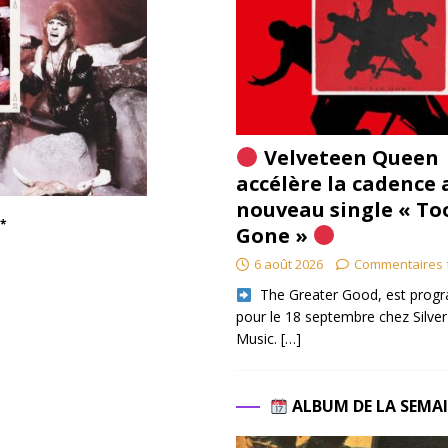
Velveteen Queen
accélère la cadence 
nouveau single « To
 *
Gone »
6 août 2026
Commentaires 
​ The Greater Good, est pro
pour le 18 septembre chez Silver
Music.
[…]
s
ALBUM DE LA SEMA