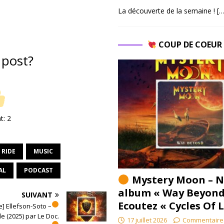
La découverte de la semaine !
[…
COUP DE COEU
 post?
nt:
2
 RIDE
MUSIC
AL
PODCAST
Mystery Moon – N
album « Way Beyond
SUIVANT
Ecoutez « Cycles Of 
] Ellefson-Soto –
 (2025) par Le Doc.
17 juillet 2026
Commentaire