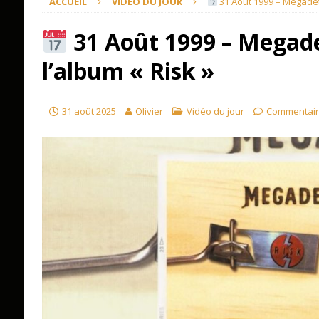
ACCUEIL
VIDÉO DU JOUR
31 Août 1999 – Megadeth
31 Août 1999 – Megade
l’album « Risk »
31 août 2025
Olivier
Vidéo du jour
Commentair