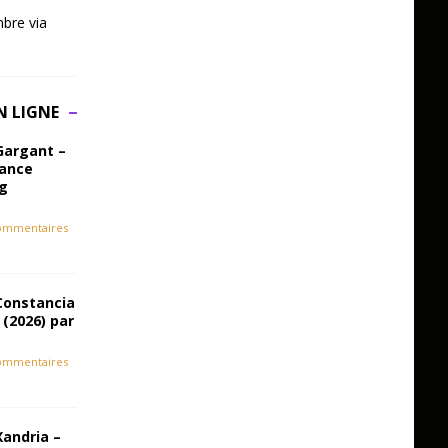
bre via
N LIGNE
Gargant –
iance
ag
ommentaires
Constancia
 (2026) par
ommentaires
Xandria –