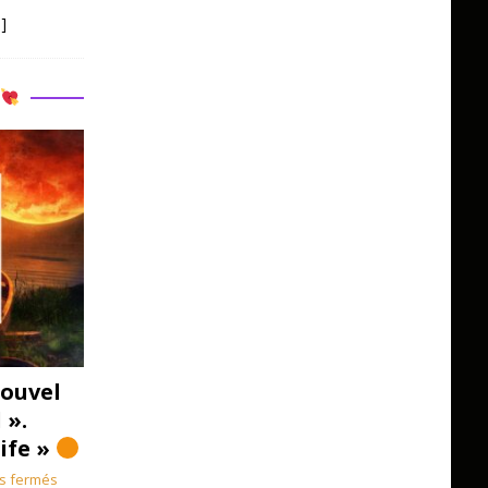
]
R
ouvel
 ».
Life »
s fermés