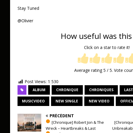
Stay Tuned
@Olivier
How useful was this
Click on a star to rate it!
Average rating
5
/ 5. Vote cou
Post Views:
1 530
ALBUM
CHRONIQUE
CHRONIQUES
LAST
MUSICVIDEO
NEW SINGLE
NEW VIDEO
OFFICI
PRÉCÉDENT
[Chronique] Robert Jon & The
[Chronique
Wreck – Heartbreaks & Last
Unbreakable