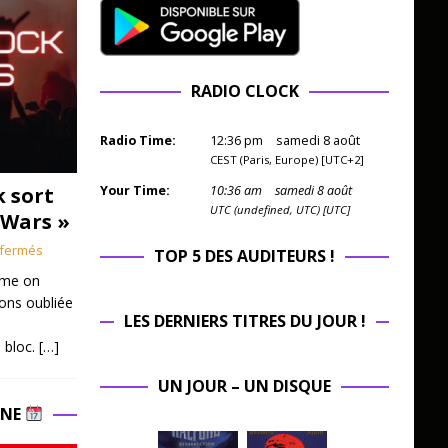
RADIO CLOCK
Radio Time:
12
:
36
pm
samedi 8 août
CEST (Paris, Europe) [UTC+2]
k sort
Your Time:
10
:
36
am
samedi 8 août
UTC (undefined, UTC) [UTC]
 Wars »
fermés
TOP 5 DES AUDITEURS !
mme on
ions oubliée
LES DERNIERS TITRES DU JOUR !
 bloc.
[…]
UN JOUR – UN DISQUE
INE