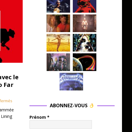
avec le
o Far
fermés
ABONNEZ-VOUS
grammée
 Lining
Prénom
*