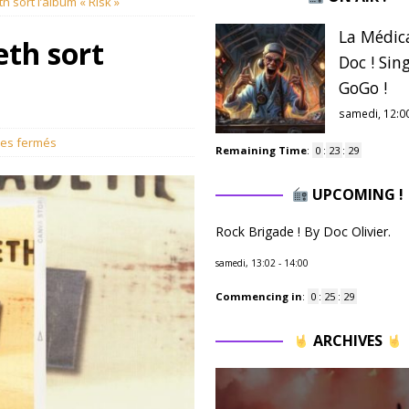
 sort l’album « Risk »
La Médic
th sort
Doc ! Sing
GoGo !
samedi, 12:0
es fermés
Remaining Time
:
0
:
23
:
28
UPCOMING !
Rock Brigade ! By Doc Olivier.
samedi, 13:02
-
14:00
Commencing in
:
0
:
25
:
28
ARCHIVES