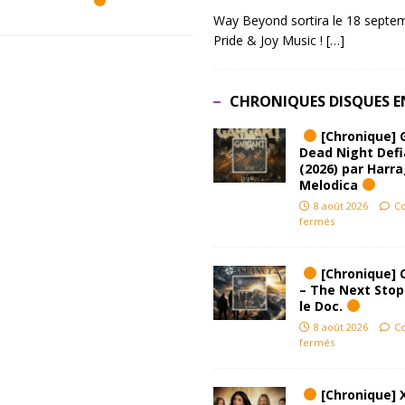
Way Beyond sortira le 18 septem
Pride & Joy Music !
[…]
CHRONIQUES DISQUES E
[Chronique] 
Dead Night Def
(2026) par Harr
Melodica
8 août 2026
C
fermés
[Chronique] 
– The Next Stop
le Doc.
8 août 2026
C
fermés
[Chronique] 