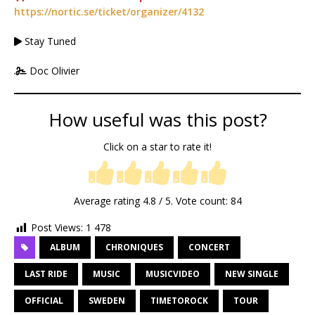
https://nortic.se/ticket/organizer/4132
Stay Tuned
Doc Olivier
How useful was this post?
Click on a star to rate it!
Average rating
4.8
/ 5. Vote count:
84
Post Views:
1 478
ALBUM
CHRONIQUES
CONCERT
LAST RIDE
MUSIC
MUSICVIDEO
NEW SINGLE
OFFICIAL
SWEDEN
TIMETOROCK
TOUR