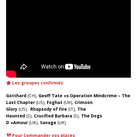
Les groupes confirmés:
Gotthard
(CH),
Geoff Tate »s Operation Mindcrime – The
Last Chapter
(US),
Foghat
(UK),
Crimson
Glory
(US).
Rhapsody of Fire
(IT),
The
Haunted
(S),
Crucified Barbara
(S),
The Dogs
D »Amour
(UK),
Savage
(UK)
Pour Commander vos places
: