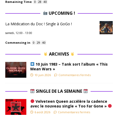
Remaining Time
:
0
:
28
:
39
UPCOMING !
La Médication du Doc ! Single à GoGo !
samedi, 12:00
-
13:00
Commencing in
:
0
:
29
:
39
ARCHIVES
10 Juin 1983 – Tank sort l’album « This
Mean Wars »
10 juin 2026
Commentaires fermés
SINGLE DE LA SEMAINE
Velveteen Queen accélère la cadence
avec le nouveau single « Too Far Gone »
6 août 2026
Commentaires fermés