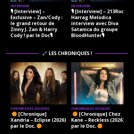
INTERVIEW
INTERVIEW
I
🎙 [Interview] –
🎙 [Interview] – 213Rock
Exclusive – Zan/Cody :
Harrag Melodica
le grand retour de
interview avec Diva
Zinny J. Zan & Harry
Satanica du groupe
Cody ! par le Doc🎙
BloodHunter🎙
LES CHRONIQUES !
CHRONIQUES DISQUES
CHRONIQUES DISQUES
[Chronique]
[Chronique] Chez
Xandria – Eclipse (2026)
Kane – Reckless (2026)
par le Doc.
par le Doc.