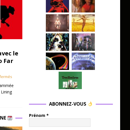
avec le
o Far
fermés
grammée
 Lining
ABONNEZ-VOUS
Prénom
*
INE