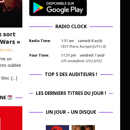
RADIO CLOCK
k sort
 Wars »
Radio Time:
1
:
31
am
samedi 8 août
CEST (Paris, Europe) [UTC+2]
fermés
Your Time:
11
:
31
pm
vendredi 7 août
mme on
UTC (undefined, UTC) [UTC]
ions oubliée
TOP 5 DES AUDITEURS !
 bloc.
[…]
LES DERNIERS TITRES DU JOUR !
INE
UN JOUR – UN DISQUE