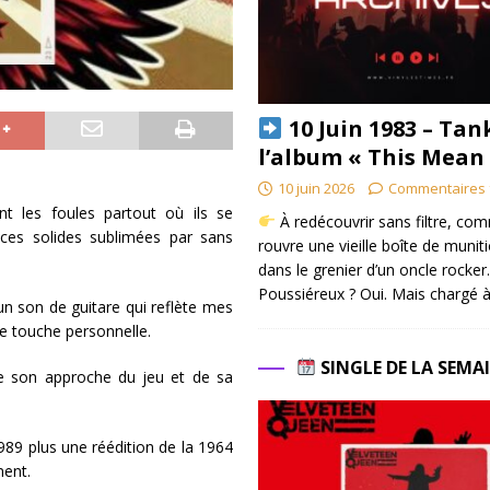
10 Juin 1983 – Tan
l’album « This Mean
10 juin 2026
Commentaires 
nt les foules partout où ils se
À redécouvrir sans filtre, co
ces solides sublimées par sans
rouvre une vieille boîte de munit
dans le grenier d’un oncle rocker.
Poussiéreux ? Oui. Mais chargé à
un son de guitare qui reflète mes
e touche personnelle.
SINGLE DE LA SEMA
 de son approche du jeu et de sa
989 plus une réédition de la 1964
ment.