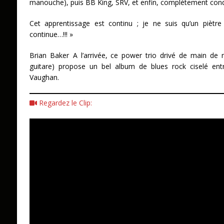
manouche), puis BB King, SRV, et enfin, complètement conqu
Cet apprentissage est continu ; je ne suis qu’un piètre 
continue…!!! »
Brian Baker A l’arrivée, ce power trio drivé de main de 
guitare) propose un bel album de blues rock ciselé ent
Vaughan.
Regardez le Clip: