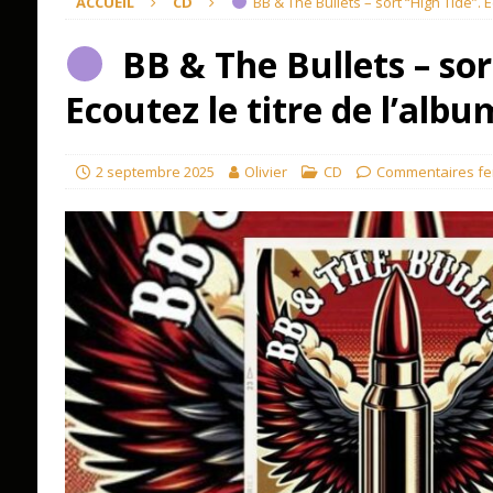
ACCUEIL
CD
BB & The Bullets – sort “High Tide”. E
BB & The Bullets – sor
Ecoutez le titre de l’alb
2 septembre 2025
Olivier
CD
Commentaires f