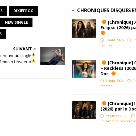
CHRONIQUES DISQUES E
S
DIXIEFROG
[Chronique] 
NEW SINGLE
Eclipse (2026) pa
S
6 août 2026
C
fermés
SUIVANT
rr nouveau single
 Remain Unseen »
[Chronique] 
– Reckless (2026
Doc.
3 août 2026
C
fermés
[Chronique] Ic
(2026) par le Do
29 juillet 2026
Commentaires fermé