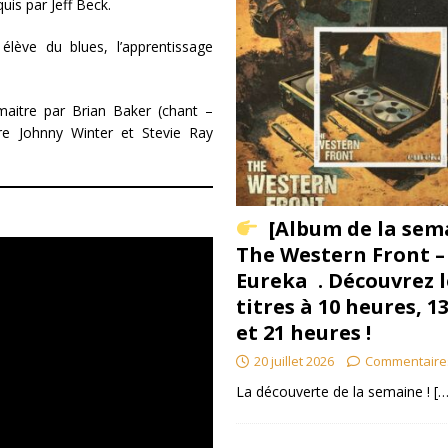
is par Jeff Beck.
élève du blues, l’apprentissage
maitre par Brian Baker (chant –
re Johnny Winter et Stevie Ray
[Album de la sem
The Western Front –
Eureka . Découvrez l
titres à 10 heures, 1
et 21 heures !
20 juillet 2026
Commentaire
La découverte de la semaine !
[…