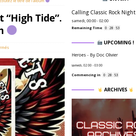
coutez le titre de l’album
Calling Classic Rock Night
t “High Tide”.
samedi, 00:00
-
02:00
um
Remaining Time
:
0
:
28
:
52
UPCOMING !
ermés
Heroes - By Doc Olivier
samedi, 02:00
-
03:00
Commencing in
:
0
:
28
:
52
ARCHIVES