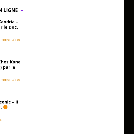
N LIGNE
Xandria –
r le Doc.
ommentaires
Chez Kane
) par le
ommentaires
onic – II
c.
s