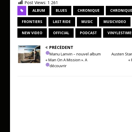
Post Views:
1 261
ALBUM
BLUES
CHRONIQUE
CHRONIQUE
FRONTIERS
LAST RIDE
MUSIC
MUSICVIDEO
NEW VIDEO
OFFICIAL
PODCAST
VINYLESTIME
PRÉCÉDENT
Manu Lanvin – nouvel album
Austen Sta
« Man On A Mission ». A
«
découvrir