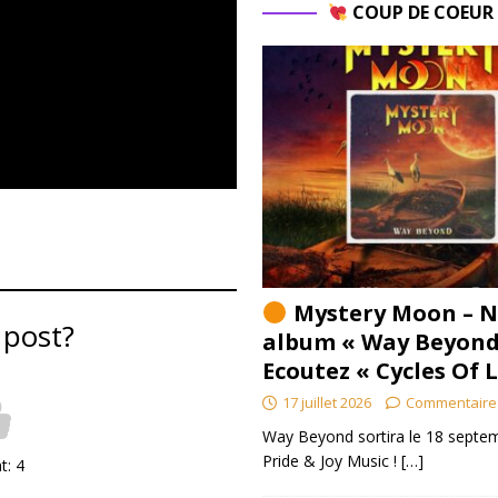
COUP DE COEU
Mystery Moon – N
 post?
album « Way Beyond
Ecoutez « Cycles Of 
17 juillet 2026
Commentaire
Way Beyond sortira le 18 septem
Pride & Joy Music !
[…]
nt:
4