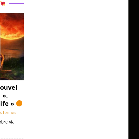
R
ouvel
 ».
Life »
s fermés
bre via