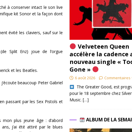
ché à conserver intact le son live
nifique kit Sonor et la façon dont
ent évité les claviers, sauf sur le
Velveteen Queen
e Split Enz) joue de l’orgue
accélère la cadence 
nouveau single « To
Gone »
rick et les Beatles.
6 août 2026
Commentaires 
 j’écoute beaucoup Peter Gabriel
​ The Greater Good, est pro
pour le 18 septembre chez Silver
Music.
[…]
en passant par les Sex Pistols et
ALBUM DE LA SEMA
is mon plus jeune âge : d’abord
ns, j’ai été attiré par le blues