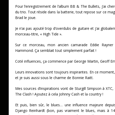
Pour l’enregistrement de l’album BB & The Bullets, j’ai cher
du trio. Tout réside dans la batterie, tout repose sur ce mag
Brad le joue.
Je n’ai pas ajouté trop d’overdubs de guitare et j’ai globalem
morceau-titre, « High Tide ».
Sur ce morceau, mon ancien camarade Eddie Rayner (d
Hammond. Ça semblait tout simplement parfait !
Coté influences, ça commence par George Martin, Geoff Eme
Leurs innovations sont toujours inspirantes. En ce moment,
et je suis aussi sous le charme de Bonnie Raitt.
Mes sources d’inspirations vont de Sturgill Simpson à XTC, 
The Clash ! Ajoutez à cela Johnny Cash et la country !
Et puis, bien sûr, le blues… une influence majeure depu
Django Reinhardt (bon, pas vraiment le blues, mais à 14 a