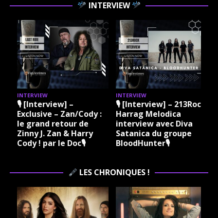
INTERVIEW
INTERVIEW
INTERVIEW
I
🎙 [Interview] –
🎙 [Interview] – 213Rock
Exclusive – Zan/Cody :
Harrag Melodica
le grand retour de
interview avec Diva
Zinny J. Zan & Harry
Satanica du groupe
Cody ! par le Doc🎙
BloodHunter🎙
LES CHRONIQUES !