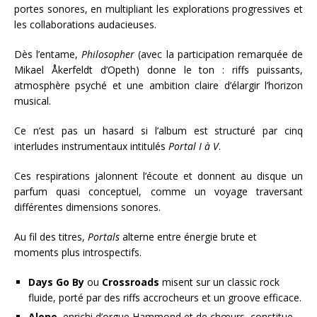
portes sonores, en multipliant les explorations progressives et
les collaborations audacieuses.
Dès l’entame,
Philosopher
(avec la participation remarquée de
Mikael Åkerfeldt d’Opeth) donne le ton : riffs puissants,
atmosphère psyché et une ambition claire d’élargir l’horizon
musical.
Ce n’est pas un hasard si l’album est structuré par cinq
interludes instrumentaux intitulés
Portal I à V
.
Ces respirations jalonnent l’écoute et donnent au disque un
parfum quasi conceptuel, comme un voyage traversant
différentes dimensions sonores.
Au fil des titres,
Portals
alterne entre énergie brute et
moments plus introspectifs.
Days Go By
ou
Crossroads
misent sur un classic rock
fluide, porté par des riffs accrocheurs et un groove efficace.
Alone
, enrichi d’orgue Hammond et de chœurs, constitue