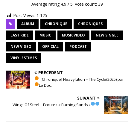
Average rating
4.9
/ 5. Vote count:
39
Post Views:
1 125
ALBUM
CHRONIQUE
CHRONIQUES
LAST RIDE
MUSIC
MUSICVIDEO
NEW SINGLE
NEW VIDEO
OFFICIAL
PODCAST
VINYLESTIMES
PRÉCÉDENT
[Chronique] Heavylution – The Cycle(2025) par
Le Doc.
SUIVANT
Wings Of Steel – Ecoutez « Burning Sands »