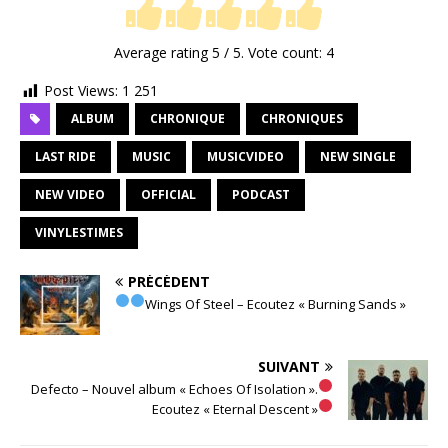
Average rating
5
/ 5. Vote count:
4
Post Views:
1 251
ALBUM
CHRONIQUE
CHRONIQUES
LAST RIDE
MUSIC
MUSICVIDEO
NEW SINGLE
NEW VIDEO
OFFICIAL
PODCAST
VINYLESTIMES
PRÉCÉDENT
Wings Of Steel – Ecoutez « Burning Sands »
SUIVANT
Defecto – Nouvel album « Echoes Of Isolation ».
Ecoutez « Eternal Descent »