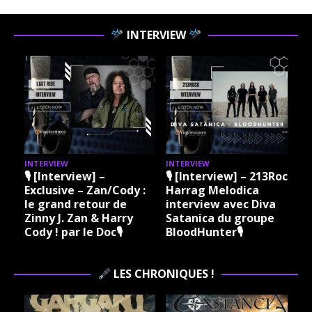
INTERVIEW
INTERVIEW
INTERVIEW
I
🎙 [Interview] –
🎙 [Interview] – 213Rock
Exclusive – Zan/Cody :
Harrag Melodica
le grand retour de
interview avec Diva
Zinny J. Zan & Harry
Satanica du groupe
Cody ! par le Doc🎙
BloodHunter🎙
LES CHRONIQUES !