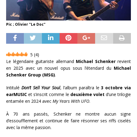
Pic ; Olivier "Le Doc"
5
(
4
)
Le légendaire guitariste allemand
Michael Schenker
revient
en 2025 avec un nouvel opus sous l’étendard du
Michael
Schenker Group (MSG)
.
Intitulé
Don’t Sell Your Soul
, l’album paraîtra le
3 octobre via
earMUSIC
et s’inscrit comme le
deuxième volet
d’une trilogie
entamée en 2024 avec
My Years With UFO
.
À 70 ans passés, Schenker ne montre aucun signe
d’essoufflement et continue de faire résonner ses riffs ciselés
avec la même passion.