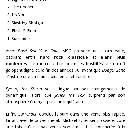
The Chosen
It’s You
Sixstring Shotgun
Flesh & Bone
Surrender
Avec
Don’t Sell Your Soul
, MSG propose un album varié,
oscillant entre
hard rock classique
et
élans plus
modernes
. Le morceau-titre ouvre les hostilités sur un riff
galopant digne de la fin des années 70, avant que
Danger Zone
n’installe une ambiance plus brute et sombre.
Eye of the Storm
se distingue par ses changements de
dynamique, alors que
Janey The Fox
surprend par son
atmosphère étrange, presque inquiétante.
Enfin,
Surrender
conclut l’album dans une veine plus rapide,
flirtant avec le power metal. Michael Schenker prouve encore
une fois qu’il n’a pas vendu son âme : il l’a consacrée à la