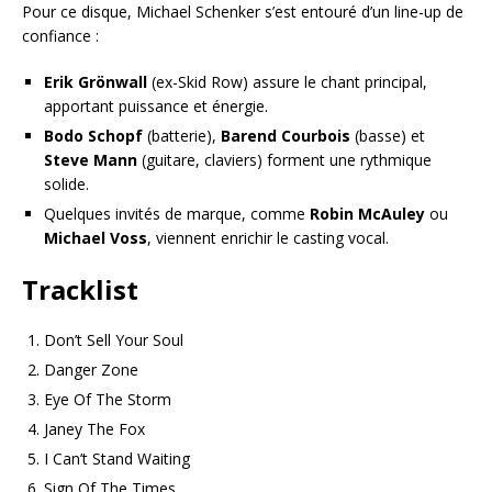
Pour ce disque, Michael Schenker s’est entouré d’un line-up de
confiance :
Erik Grönwall
(ex-Skid Row) assure le chant principal,
apportant puissance et énergie.
Bodo Schopf
(batterie),
Barend Courbois
(basse) et
Steve Mann
(guitare, claviers) forment une rythmique
solide.
Quelques invités de marque, comme
Robin McAuley
ou
Michael Voss
, viennent enrichir le casting vocal.
Tracklist
Don’t Sell Your Soul
Danger Zone
Eye Of The Storm
Janey The Fox
I Can’t Stand Waiting
Sign Of The Times