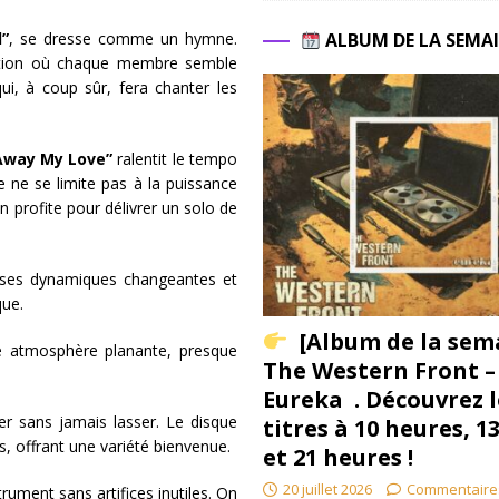
d”
, se dresse comme un hymne.
ALBUM DE LA SEMA
tention où chaque membre semble
ui, à coup sûr, fera chanter les
Away My Love”
ralentit le tempo
le ne se limite pas à la puissance
en profite pour délivrer un solo de
ses dynamiques changeantes et
que.
[Album de la sem
e atmosphère planante, presque
The Western Front –
Eureka . Découvrez l
er sans jamais lasser. Le disque
titres à 10 heures, 1
s, offrant une variété bienvenue.
et 21 heures !
20 juillet 2026
Commentaire
rument sans artifices inutiles. On