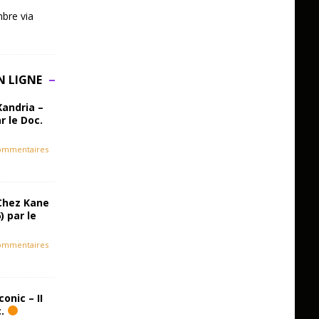
bre via
N LIGNE
Xandria –
r le Doc.
ommentaires
Chez Kane
) par le
ommentaires
onic – II
c.