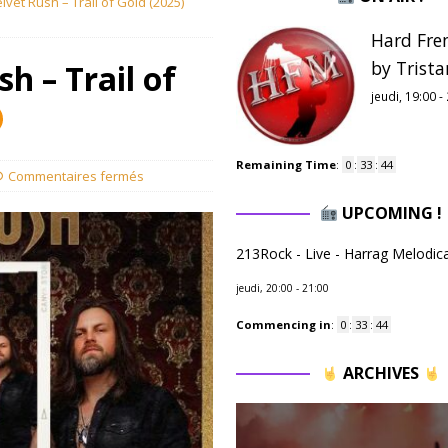
vet Rush – Trail of Gold (2025)
Hard Fre
by Trista
h – Trail of
jeudi, 19:00
-
Remaining Time
:
0
:
33
:
43
Commentaires fermés
UPCOMING !
213Rock - Live - Harrag Melodic
jeudi, 20:00
-
21:00
Commencing in
:
0
:
33
:
43
ARCHIVES