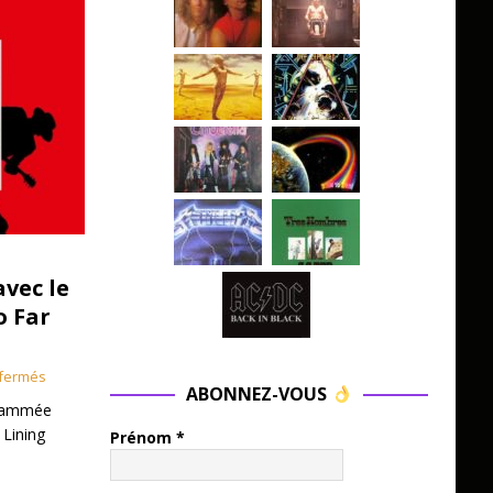
avec le
o Far
fermés
ABONNEZ-VOUS
grammée
 Lining
Prénom
*