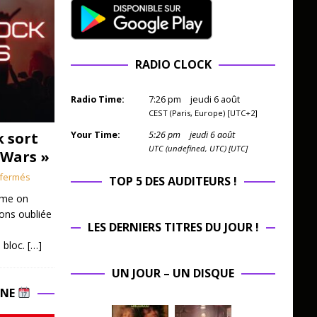
RADIO CLOCK
Radio Time:
7
:
26
pm
jeudi 6 août
CEST (Paris, Europe) [UTC+2]
k sort
Your Time:
5
:
26
pm
jeudi 6 août
UTC (undefined, UTC) [UTC]
 Wars »
fermés
TOP 5 DES AUDITEURS !
mme on
ions oubliée
LES DERNIERS TITRES DU JOUR !
 bloc.
[…]
UN JOUR – UN DISQUE
INE