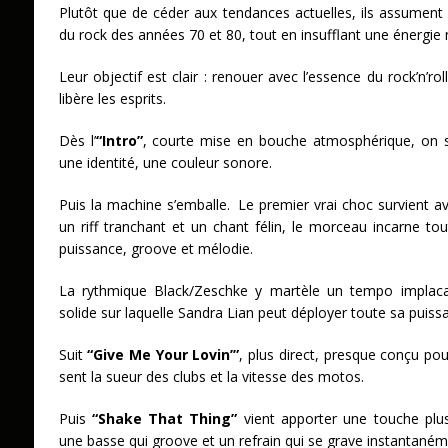
Plutôt que de céder aux tendances actuelles, ils assument 
du rock des années 70 et 80, tout en insufflant une énergie 
Leur objectif est clair : renouer avec l’essence du rock’n’roll,
libère les esprits.
Dès l’
“Intro”
, courte mise en bouche atmosphérique, on se
une identité, une couleur sonore.
Puis la machine s’emballe. Le premier vrai choc survient 
un riff tranchant et un chant félin, le morceau incarne tou
puissance, groove et mélodie.
La rythmique Black/Zeschke y martèle un tempo implaca
solide sur laquelle Sandra Lian peut déployer toute sa puis
Suit
“Give Me Your Lovin’”
, plus direct, presque conçu pou
sent la sueur des clubs et la vitesse des motos.
Puis
“Shake That Thing”
vient apporter une touche plu
une basse qui groove et un refrain qui se grave instantaném