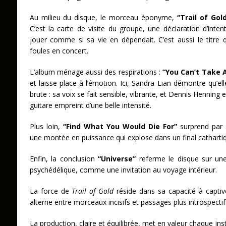
Au milieu du disque, le morceau éponyme,
“Trail of Gol
C’est la carte de visite du groupe, une déclaration d’in
jouer comme si sa vie en dépendait. C’est aussi le titre q
foules en concert.
L’album ménage aussi des respirations :
“You Can’t Take 
et laisse place à l’émotion. Ici, Sandra Lian démontre qu’el
brute : sa voix se fait sensible, vibrante, et Dennis Henning 
guitare empreint d’une belle intensité.
Plus loin,
“Find What You Would Die For”
surprend par 
une montée en puissance qui explose dans un final catharti
Enfin, la conclusion
“Universe”
referme le disque sur un
psychédélique, comme une invitation au voyage intérieur.
La force de
Trail of Gold
réside dans sa capacité à captiv
alterne entre morceaux incisifs et passages plus introspectif
La production, claire et équilibrée, met en valeur chaque inst