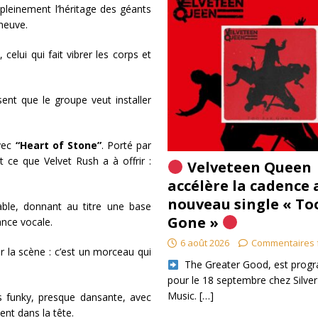
pleinement l’héritage des géants
neuve.
 celui qui fait vibrer les corps et
nt que le groupe veut installer
avec
“Heart of Stone”
. Porté par
t ce que Velvet Rush a à offrir :
Velveteen Queen
accélère la cadence 
nouveau single « To
ble, donnant au titre une base
Gone »
sance vocale.
6 août 2026
Commentaires 
r la scène : c’est un morceau qui
​ The Greater Good, est pro
pour le 18 septembre chez Silver
Music.
[…]
s funky, presque dansante, avec
ent dans la tête.