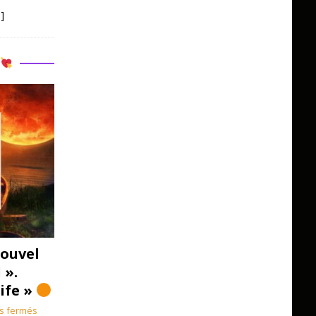
]
R
ouvel
 ».
Life »
s fermés