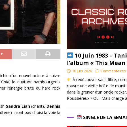
10 Juin 1983 – Tan
l’album « This Mean
10 juin 2026
Commentaires 
chie d’un nouvel acteur à suivre
À redécouvrir sans filtre, co
 Gold
, le quatuor hambourgeois
rouvre une vieille boîte de munit
r l’énergie brute du hard rock
dans le grenier d’un oncle rocker.
Poussiéreux ? Oui. Mais chargé à
Rush
Sandra Lian
(chant),
Dennis
tterie) n’ont pas choisi la voie la
SINGLE DE LA SEMA