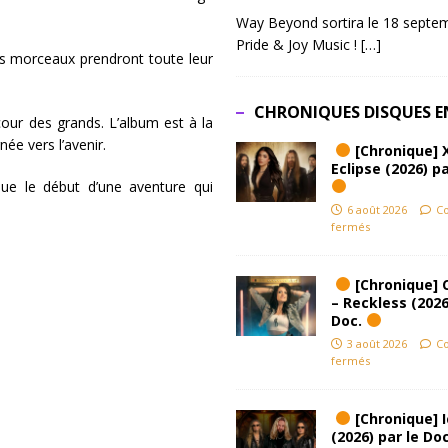
Way Beyond sortira le 18 septem
Pride & Joy Music !
[…]
ces morceaux prendront toute leur
CHRONIQUES DISQUES E
cour des grands. L’album est à la
e vers l’avenir.
[Chronique] 
Eclipse (2026) pa
que le début d’une aventure qui
6 août 2026
C
fermés
[Chronique] 
– Reckless (2026
Doc.
3 août 2026
C
fermés
[Chronique] Ic
(2026) par le Do