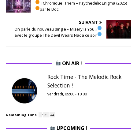
[Chronique] Them – Psychedelic Enigma (2025)
par le Doc
SUIVANT
On parle du nouveau single « Misery Is You »
avec le groupe The Devil Wears Nada ce soir
ON AIR !
Rock Time - The Melodic Rock
Selection !
vendredi, 09:00
-
10:00
Remaining Time
:
0
:
21
:
43
UPCOMING !