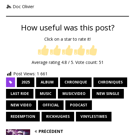
Doc Olivier
How useful was this post?
Click on a star to rate it!
Average rating
4.8
/ 5. Vote count:
51
Post Views:
1 661
2025
ALBUM
CHRONIQUE
CHRONIQUES
LAST RIDE
MUSIC
MUSICVIDEO
NEW SINGLE
NEW VIDEO
OFFICIAL
PODCAST
REDEMPTION
RICKHUGHES
VINYLESTIMES
PRÉCÉDENT