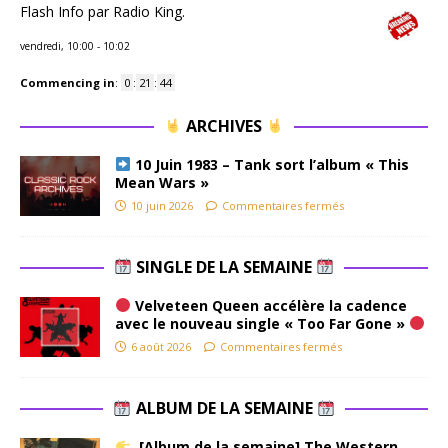
Flash Info par Radio King.
vendredi, 10:00
-
10:02
Commencing in
:
0
:
21
:
43
ARCHIVES
10 Juin 1983 – Tank sort l’album « This
Mean Wars »
10 juin 2026
Commentaires fermés
SINGLE DE LA SEMAINE
Velveteen Queen accélère la cadence
avec le nouveau single « Too Far Gone »
6 août 2026
Commentaires fermés
ALBUM DE LA SEMAINE
[Album de la semaine] The Western