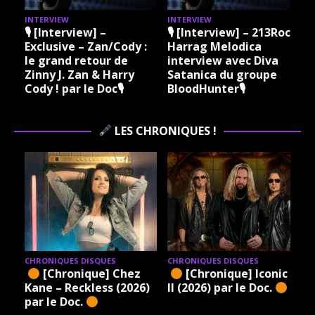
INTERVIEW
INTERVIEW
I
🎙 [Interview] –
🎙 [Interview] – 213Rock
Exclusive – Zan/Cody :
Harrag Melodica
le grand retour de
interview avec Diva
Zinny J. Zan & Harry
Satanica du groupe
Cody ! par le Doc🎙
BloodHunter🎙
LES CHRONIQUES !
CHRONIQUES DISQUES
CHRONIQUES DISQUES
[Chronique] Chez
[Chronique] Iconic –
Kane – Reckless (2026)
II (2026) par le Doc.
par le Doc.