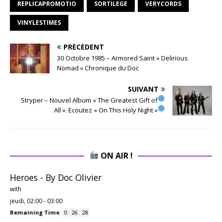
REPLICAPROMOTIO
SORTILEGE
VERYCORDS
VINYLESTIMES
PRÉCÉDENT
30 Octobre 1985 – Armored Saint « Delirious
Nomad » Chronique du Doc
SUIVANT
Stryper – Nouvel Album « The Greatest Gift of
All ». Ecoutez « On This Holy Night »
ON AIR !
Heroes - By Doc Olivier
with
jeudi, 02:00
-
03:00
Remaining Time
:
0
:
26
:
27