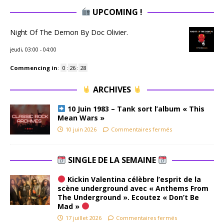
UPCOMING !
Night Of The Demon By Doc Olivier.
jeudi, 03:00
-
04:00
Commencing in
:
0
:
26
:
27
ARCHIVES
10 Juin 1983 – Tank sort l’album « This
Mean Wars »
10 juin 2026
Commentaires fermés
SINGLE DE LA SEMAINE
Kickin Valentina célèbre l’esprit de la
scène underground avec « Anthems From
The Underground ». Ecoutez « Don’t Be
Mad »
17 juillet 2026
Commentaires fermés