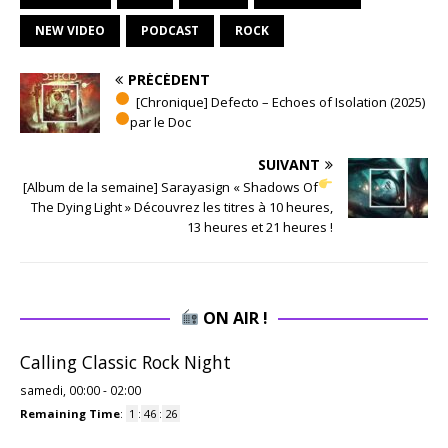
NEW VIDEO
PODCAST
ROCK
PRÉCÉDENT
[Chronique] Defecto – Echoes of Isolation (2025)
par le Doc
SUIVANT
[Album de la semaine] Sarayasign « Shadows Of
The Dying Light » Découvrez les titres à 10 heures,
13 heures et 21 heures !
ON AIR !
Calling Classic Rock Night
samedi, 00:00
-
02:00
Remaining Time
:
1
:
46
:
25