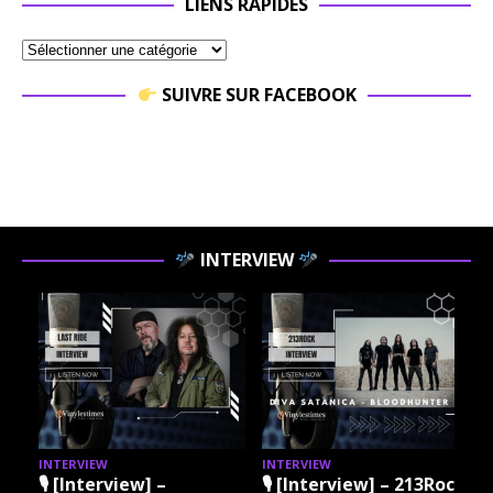
LIENS RAPIDES
SUIVRE SUR FACEBOOK
INTERVIEW
INTERVIEW
INTERVIEW
I
🎙 [Interview] –
🎙 [Interview] – 213Rock