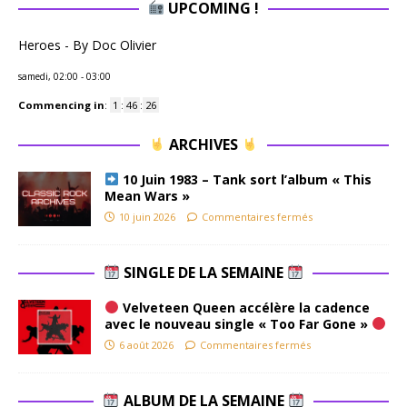
UPCOMING !
Heroes - By Doc Olivier
samedi, 02:00
-
03:00
Commencing in
:
1
:
46
:
25
ARCHIVES
10 Juin 1983 – Tank sort l’album « This
Mean Wars »
10 juin 2026
Commentaires fermés
SINGLE DE LA SEMAINE
Velveteen Queen accélère la cadence
avec le nouveau single « Too Far Gone »
6 août 2026
Commentaires fermés
ALBUM DE LA SEMAINE