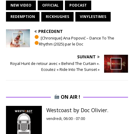
NEW VIDEO
OFFICIAL
PODCAST
REDEMPTION
RICKHUGHES
VINYLESTIMES
PRÉCÉDENT
[Chronique] Ana Popović – Dance To The
Rhythm (2025) par le Doc
SUIVANT
Royal Hunt de retour avec « Behind The Curtain ».
Ecoutez « Ride Into The Sunset »
ON AIR !
Westcoast by Doc Olivier.
vendredi, 06:00
-
07:00