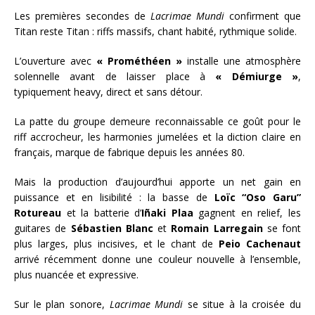
Les premières secondes de
Lacrimae Mundi
confirment que
Titan reste Titan : riffs massifs, chant habité, rythmique solide.
L’ouverture avec
« Prométhéen »
installe une atmosphère
solennelle avant de laisser place à
« Démiurge »
,
typiquement heavy, direct et sans détour.
La patte du groupe demeure reconnaissable ce goût pour le
riff accrocheur, les harmonies jumelées et la diction claire en
français, marque de fabrique depuis les années 80.
Mais la production d’aujourd’hui apporte un net gain en
puissance et en lisibilité : la basse de
Loïc “Oso Garu”
Rotureau
et la batterie d’
Iñaki Plaa
gagnent en relief, les
guitares de
Sébastien Blanc
et
Romain Larregain
se font
plus larges, plus incisives, et le chant de
Peio Cachenaut
arrivé récemment donne une couleur nouvelle à l’ensemble,
plus nuancée et expressive.
Sur le plan sonore,
Lacrimae Mundi
se situe à la croisée du