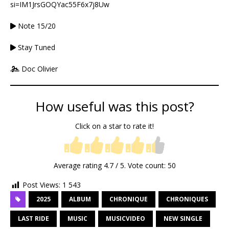
si=IM1JrsGOQYac55F6x7j8Uw
Note 15/20
Stay Tuned
Doc Olivier
How useful was this post?
Click on a star to rate it!
Average rating
4.7
/ 5. Vote count:
50
Post Views:
1 543
2025
ALBUM
CHRONIQUE
CHRONIQUES
LAST RIDE
MUSIC
MUSICVIDEO
NEW SINGLE