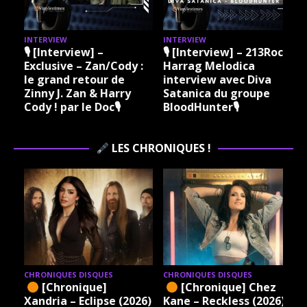
INTERVIEW
INTERVIEW
I
🎙 [Interview] –
🎙 [Interview] – 213Rock
Exclusive – Zan/Cody :
Harrag Melodica
le grand retour de
interview avec Diva
Zinny J. Zan & Harry
Satanica du groupe
Cody ! par le Doc🎙
BloodHunter🎙
LES CHRONIQUES !
CHRONIQUES DISQUES
CHRONIQUES DISQUES
[Chronique]
[Chronique] Chez
Xandria – Eclipse (2026)
Kane – Reckless (2026)