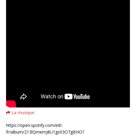
La musique:
https://open.spotify.com/intl-
fr/album/213lQmemj8U1gs03O7gBHO?