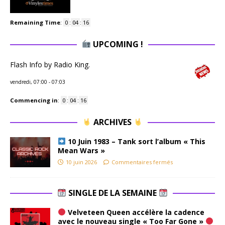
Remaining Time
:
0
:
04
:
15
UPCOMING !
Flash Info by Radio King.
vendredi, 07:00
-
07:03
Commencing in
:
0
:
04
:
15
ARCHIVES
10 Juin 1983 – Tank sort l’album « This
Mean Wars »
10 juin 2026
Commentaires fermés
SINGLE DE LA SEMAINE
Velveteen Queen accélère la cadence
avec le nouveau single « Too Far Gone »