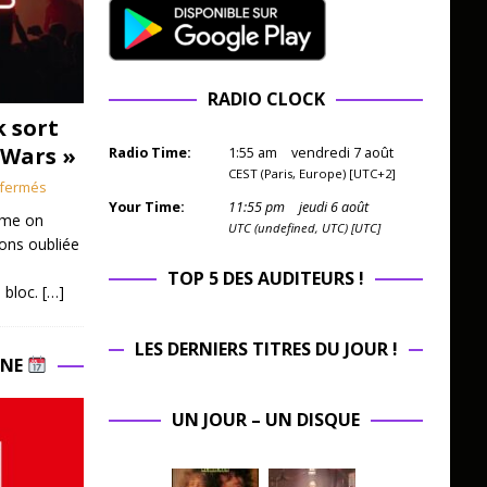
RADIO CLOCK
k sort
 Wars »
Radio Time:
1
:
55
am
vendredi 7 août
CEST (Paris, Europe) [UTC+2]
fermés
Your Time:
11
:
55
pm
jeudi 6 août
mme on
UTC (undefined, UTC) [UTC]
ions oubliée
TOP 5 DES AUDITEURS !
 bloc.
[…]
LES DERNIERS TITRES DU JOUR !
INE
UN JOUR – UN DISQUE