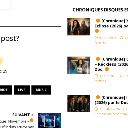
CHRONIQUES DISQUES E
[Chronique] 
Eclipse (2026) pa
 post?
6 août 2026
C
fermés
[Chronique] 
– Reckless (2026
Doc.
t:
29
3 août 2026
C
fermés
RIDE
LIVE
MUSIC
[Chronique] Ic
(2026) par le Do
29 juillet 2026
Commentaires fermé
SUIVANT
que] Novembre –
Of Indigo (2025) par