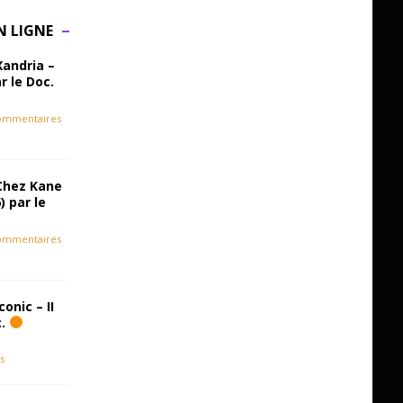
N LIGNE
Xandria –
r le Doc.
ommentaires
Chez Kane
) par le
ommentaires
onic – II
c.
s