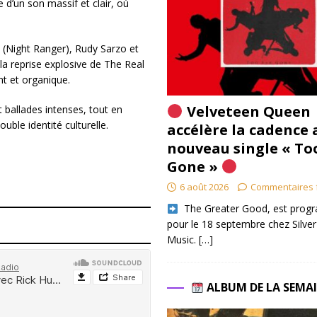
 d’un son massif et clair, où
s (Night Ranger), Rudy Sarzo et
 reprise explosive de The Real
ant et organique.
Velveteen Queen
 ballades intenses, tout en
ouble identité culturelle.
accélère la cadence 
nouveau single « To
Gone »
6 août 2026
Commentaires 
​ The Greater Good, est pro
pour le 18 septembre chez Silver
Music.
[…]
ALBUM DE LA SEMA