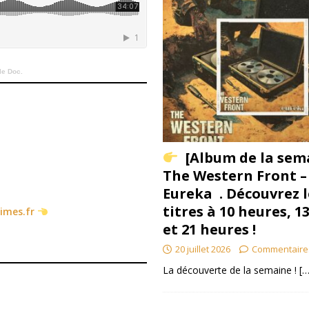
le Doc.
[Album de la sem
The Western Front –
Eureka . Découvrez l
titres à 10 heures, 1
times.fr
et 21 heures !
20 juillet 2026
Commentaire
La découverte de la semaine !
[…