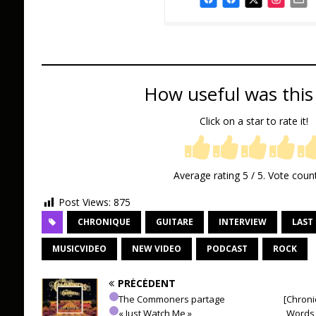
How useful was this
Click on a star to rate it!
Average rating
5
/ 5. Vote coun
Post Views:
875
CHRONIQUE
GUITARE
INTERVIEW
LAST 
MUSICVIDEO
NEW VIDEO
PODCAST
ROCK
PRÉCÉDENT
The Commoners partage
[Chroni
« Just Watch Me »
Words 