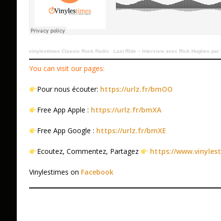
vinylestimes Classic Rock Radio
·
Last Ride – Interview avec Rick Hughes par 
You can visit our pages:
Pour nous écouter:
https://urlz.fr/bmOO
Free App Apple :
https://urlz.fr/bmXA
Free App Google :
https://urlz.fr/bmXE
Ecoutez, Commentez, Partagez
https://www.vinyles
Vinylestimes on
Facebook