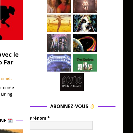
avec le
o Far
fermés
grammée
 Lining
ABONNEZ-VOUS
Prénom
*
INE