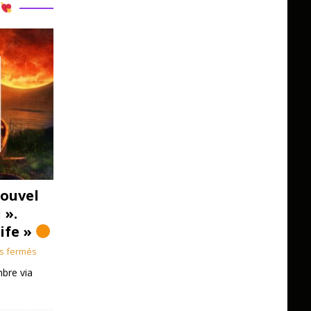
R
ouvel
 ».
Life »
s fermés
bre via