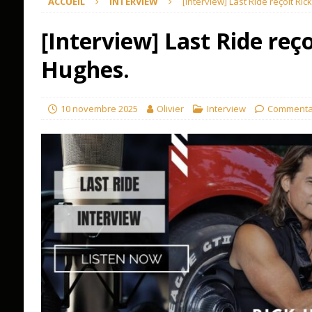
ACCUEIL
INTERVIEW
[Interview] Last Ride reçoit Ri
[Interview] Last Ride reço
Hughes.
10 novembre 2025
Olivier
Interview
Commenta