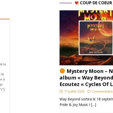
COUP DE COEU
de la
Mystery Moon – N
 le
album « Way Beyond
pe à
Ecoutez « Cycles Of 
wp-
"i"]
17 juillet 2026
Commentaire
Way Beyond sortira le 18 septem
Pride & Joy Music !
[…]