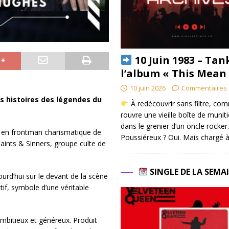
10 Juin 1983 – Tan
l’album « This Mean
10 juin 2026
Commentaires 
es histoires des légendes du
À redécouvrir sans filtre, co
rouvre une vieille boîte de munit
dans le grenier d’un oncle rocker.
u en frontman charismatique de
Poussiéreux ? Oui. Mais chargé à
aints & Sinners, groupe culte de
SINGLE DE LA SEMA
urd’hui sur le devant de la scène
if, symbole d’une véritable
mbitieux et généreux. Produit