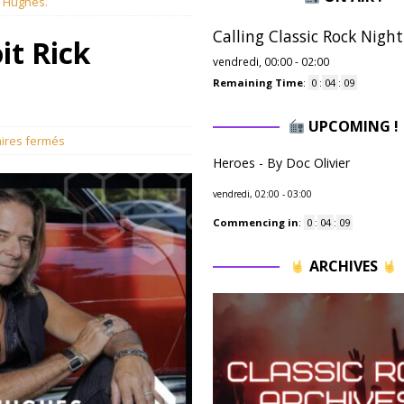
ck Hughes.
Calling Classic Rock Night
it Rick
vendredi, 00:00
-
02:00
Remaining Time
:
0
:
04
:
08
UPCOMING !
ires fermés
Heroes - By Doc Olivier
vendredi, 02:00
-
03:00
Commencing in
:
0
:
04
:
08
ARCHIVES