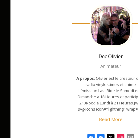
Doc Olivier
Animateur
A propos
: Olivier est le créateur 
radio vinylestimes et anime
l'émission Last Ride le Samedi et
Dimanche à 18 Heures et partici
213Rock le Lundi à 21 Heures.[
svg-icons icon="lightning" wrap=
Read More