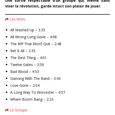
Une sortie respectable d’un groupe qui, même sans
viser la révolution, garde intact son plaisir de jouer.
Les titres:
All Washed Up – 3:35
All Wrong Long Gone – 4:08
The Riff That Won’t Quit – 2:48
Bet It All – 2:35
The Best Thing – 4:01
Twelve Gates – 3:59
Bad Blood – 4:53
Dancing With The Band – 3:43
Love Gone – 2:54
A Long Way To Worcester – 4:57
Wham Boom Bang – 2:23
Le Groupe: