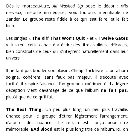
Dès le morceau-titre,
All Washed Up
pose le décor : riffs
nerveux, mélodie immédiate, voix toujours identifiable de
Zander. Le groupe reste fidèle à ce qu’il sait faire, et le fait
bien.
Les singles «
The Riff That Won’t Quit
» et «
Twelve Gates
» illustrent cette capacité à écrire des titres solides, efficaces,
bien construits de ceux qui s’intègrent naturellement dans leur
univers.
Il ne faut pas bouder son plaisir : Cheap Trick livre ici un album
soigné, cohérent, sans faux pas majeur. Il s’écoute avec
facilité, il respire l’aisance d’un groupe expérimenté. La légère
déception vient davantage de ce que l’album
ne fait pas
,
plutôt que de ce qu’il fait.
The Best Thing
, Un peu plus long, un peu plus travaillé.
Chance pour le groupe d’étirer légèrement l’arrangement,
d’ajouter des nuances. Le refrain est conçu pour être
mémorable.
BAd Blood
est le plus long titre de l’album. Ici, on