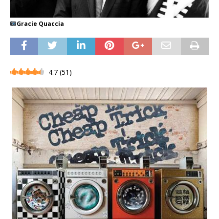
Gracie Quaccia
4.7
(
51
)