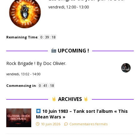
vendredi, 12:00
-
13:00
Remaining Time
:
0
:
39
:
17
UPCOMING !
Rock Brigade ! By Doc Olivier.
vendredi, 13:02
-
14:00
Commencing in
:
0
:
41
:
17
ARCHIVES
10 Juin 1983 – Tank sort l’album « This
Mean Wars »
10 juin 2026
Commentaires fermés