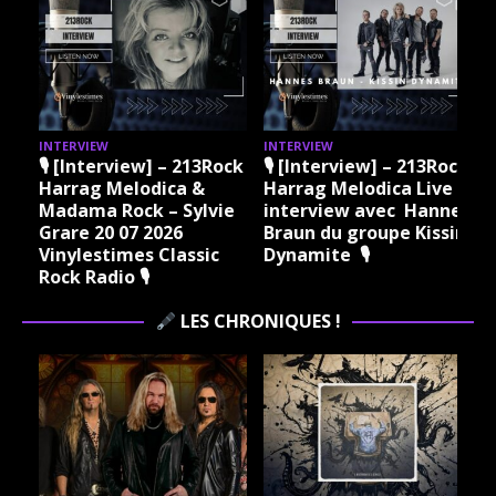
INTERVIEW
INTERVIEW
I
ock
🎙 [Interview] – 213Rock
🎙 [Interview] – 213Rock
Harrag Melodica &
Harrag Melodica Live
Madama Rock – Sylvie
interview avec Hannes
Grare 20 07 2026
Braun du groupe Kissin
Vinylestimes Classic
Dynamite 🎙
J
Rock Radio 🎙
LES CHRONIQUES !