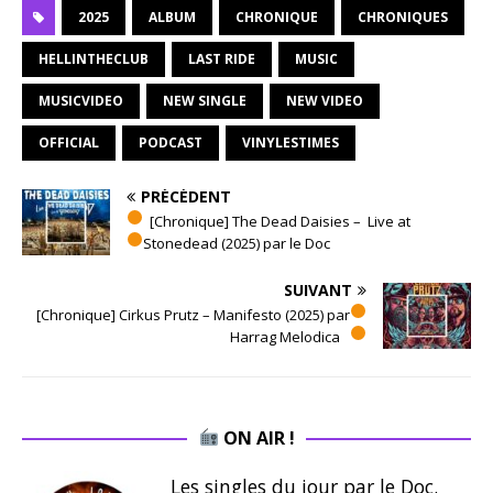
2025
ALBUM
CHRONIQUE
CHRONIQUES
HELLINTHECLUB
LAST RIDE
MUSIC
MUSICVIDEO
NEW SINGLE
NEW VIDEO
OFFICIAL
PODCAST
VINYLESTIMES
PRÉCÉDENT
[Chronique] The Dead Daisies – Live at
Stonedead (2025) par le Doc
SUIVANT
[Chronique] Cirkus Prutz – Manifesto (2025) par
Harrag Melodica
ON AIR !
Les singles du jour par le Doc.