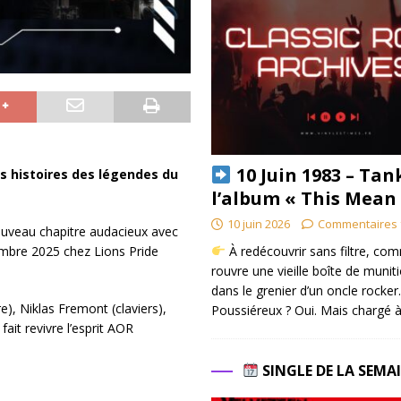
10 Juin 1983 – Tan
es histoires des légendes du
l’album « This Mean
10 juin 2026
Commentaires 
ouveau chapitre audacieux avec
À redécouvrir sans filtre, co
embre 2025 chez Lions Pride
rouvre une vieille boîte de munit
dans le grenier d’un oncle rocker.
, Niklas Fremont (claviers),
Poussiéreux ? Oui. Mais chargé à
ait revivre l’esprit AOR
SINGLE DE LA SEMA