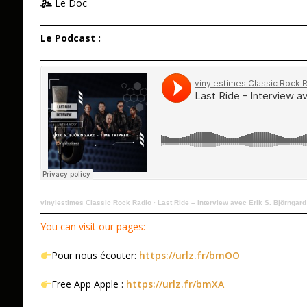
Le Doc
Le Podcast :
vinylestimes Classic Rock Radio
·
Last Ride – Interview avec Erik S. Björngard
You can visit our pages:
Pour nous écouter:
https://urlz.fr/bmOO
Free App Apple :
https://urlz.fr/bmXA