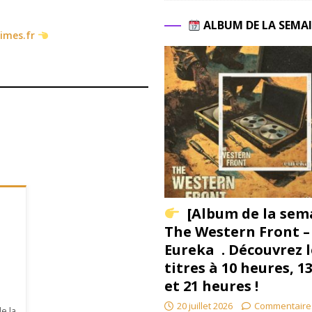
ALBUM DE LA SEMA
times.fr
[Album de la sem
The Western Front –
Eureka . Découvrez l
titres à 10 heures, 1
et 21 heures !
20 juillet 2026
Commentaire
de la