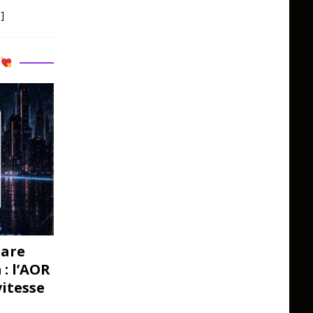
]
R
pare
: l’AOR
vitesse