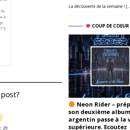
La découverte de la semaine !
[…
 le
pe à
wp-
COUP DE COEU
"i"]
 post?
Neon Rider – pré
son deuxième album 
argentin passe à la 
supérieure. Ecoutez
t:
29