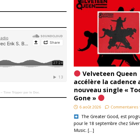
Velveteen Queen
accélère la cadence 
nouveau single « To
 – Time Tripper par le Doc.
Gone »
6 août 2026
Commentaires 
​ The Greater Good, est pro
pour le 18 septembre chez Silver
Music.
[…]