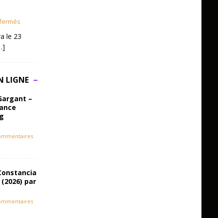
fermés
a le 23
…]
N LIGNE
Gargant –
iance
ag
ommentaires
Constancia
 (2026) par
ommentaires