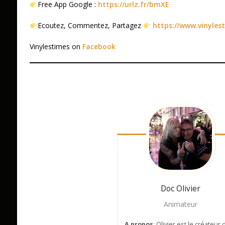
Free App Google :
https://urlz.fr/bmXE
Ecoutez, Commentez, Partagez
https://www.vinyles
Vinylestimes on
Facebook
Doc Olivier
Animateur
A propos
: Olivier est le créateur 