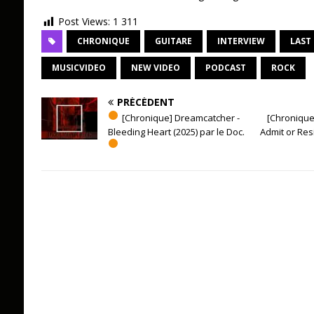
Post Views:
1 311
CHRONIQUE
GUITARE
INTERVIEW
LAST 
MUSICVIDEO
NEW VIDEO
PODCAST
ROCK
PRÉCÉDENT
[Chronique] Dreamcatcher -
[Chronique
Bleeding Heart (2025) par le Doc.
Admit or Resi