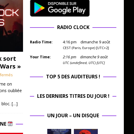
RADIO CLOCK
Radio Time:
4
:
16
pm
dimanche 9 août
CEST (Paris, Europe) [UTC+2]
k sort
Your Time:
2
:
16
pm
dimanche 9 août
UTC (undefined, UTC) [UTC]
 Wars »
fermés
TOP 5 DES AUDITEURS !
mme on
ions oubliée
LES DERNIERS TITRES DU JOUR !
 bloc.
[…]
UN JOUR – UN DISQUE
INE