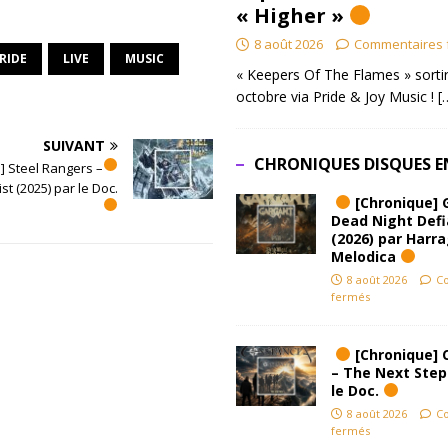
« Higher »
8 août 2026
Commentaires 
RIDE
LIVE
MUSIC
« Keepers Of The Flames » sortir
octobre via Pride & Joy Music !
[
SUIVANT
CHRONIQUES DISQUES E
] Steel Rangers –
st (2025) par le Doc.
[Chronique] 
Dead Night Def
(2026) par Harr
Melodica
8 août 2026
C
fermés
[Chronique] 
– The Next Step
le Doc.
8 août 2026
C
fermés