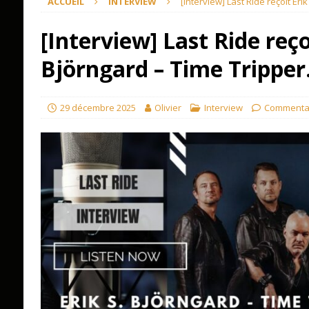
ACCUEIL
INTERVIEW
[Interview] Last Ride reçoit Eri
[Interview] Last Ride reçoi
Björngard – Time Tripper
29 décembre 2025
Olivier
Interview
Commentai