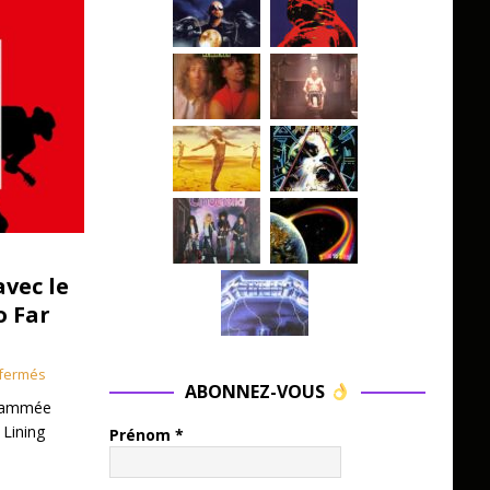
avec le
o Far
fermés
ABONNEZ-VOUS
grammée
 Lining
Prénom
*