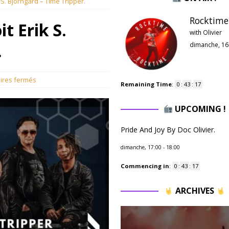
k S. Björngard – Time Tripper.
Rocktime 
t Erik S.
with Olivier
.
dimanche, 16
res fermés
Remaining Time
:
0
:
43
:
16
UPCOMING !
Pride And Joy By Doc Olivier.
dimanche, 17:00
-
18:00
Commencing in
:
0
:
43
:
16
ARCHIVES