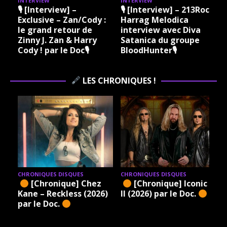
INTERVIEW
INTERVIEW
I
🎙 [Interview] –
🎙 [Interview] – 213Rock
Exclusive – Zan/Cody :
Harrag Melodica
le grand retour de
interview avec Diva
Zinny J. Zan & Harry
Satanica du groupe
Cody ! par le Doc🎙
BloodHunter🎙
LES CHRONIQUES !
CHRONIQUES DISQUES
CHRONIQUES DISQUES
[Chronique] Chez
[Chronique] Iconic –
Kane – Reckless (2026)
II (2026) par le Doc.
par le Doc.