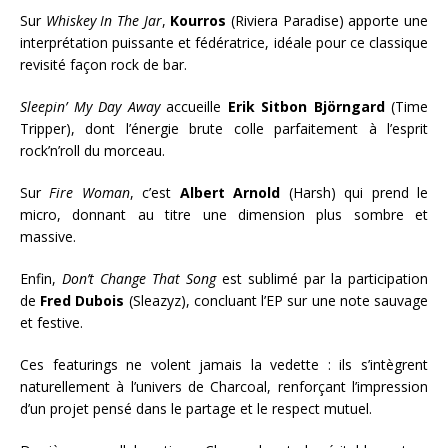
Sur
Whiskey In The Jar
,
Kourros
(Riviera Paradise) apporte une
interprétation puissante et fédératrice, idéale pour ce classique
revisité façon rock de bar.
Sleepin’ My Day Away
accueille
Erik Sitbon Björngard
(Time
Tripper), dont l’énergie brute colle parfaitement à l’esprit
rock’n’roll du morceau.
Sur
Fire Woman
, c’est
Albert Arnold
(Harsh) qui prend le
micro, donnant au titre une dimension plus sombre et
massive.
Enfin,
Don’t Change That Song
est sublimé par la participation
de
Fred Dubois
(Sleazyz), concluant l’EP sur une note sauvage
et festive.
Ces featurings ne volent jamais la vedette : ils s’intègrent
naturellement à l’univers de Charcoal, renforçant l’impression
d’un projet pensé dans le partage et le respect mutuel.