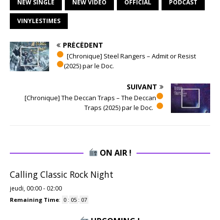
NEW SINGLE
NEW VIDEO
OFFICIAL
PODCAST
VINYLESTIMES
PRÉCÉDENT
[Chronique] Steel Rangers – Admit or Resist
(2025) par le Doc.
SUIVANT
[Chronique] The Deccan Traps – The Deccan
Traps (2025) par le Doc.
ON AIR !
Calling Classic Rock Night
jeudi, 00:00
-
02:00
Remaining Time
:
0
:
05
:
06