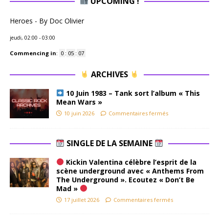
UPCOMING !
Heroes - By Doc Olivier
jeudi, 02:00
-
03:00
Commencing in
:
0
:
05
:
06
ARCHIVES
10 Juin 1983 – Tank sort l’album « This
Mean Wars »
10 juin 2026
Commentaires fermés
SINGLE DE LA SEMAINE
Kickin Valentina célèbre l’esprit de la
scène underground avec « Anthems From
The Underground ». Ecoutez « Don’t Be
Mad »
17 juillet 2026
Commentaires fermés