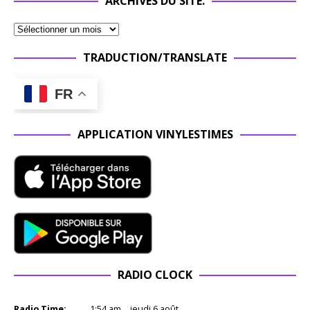
ARCHIVES DU SITE.
TRADUCTION/TRANSLATE
FR
APPLICATION VINYLESTIMES
RADIO CLOCK
Radio Time:
1
:
54
am
jeudi 6 août