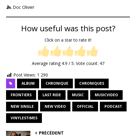
Doc Olivier
How useful was this post?
Click on a star to rate it!
Average rating
4.9
/ 5. Vote count:
47
Post Views:
1 290
ALBUM
CHRONIQUE
CHRONIQUES
FRONTIERS
LAST RIDE
MUSIC
MUSICVIDEO
NEW SINGLE
NEW VIDEO
OFFICIAL
PODCAST
VINYLESTIMES
PRÉCÉDENT