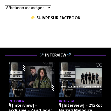
SUIVRE SUR FACEBOOK
INTERVIEW
INTERVIEW
INTERVIEW
I
🎙 [Interview] –
🎙 [Interview] – 213Rock
Exclusive – Zan/Cody :
Harrag Melodica