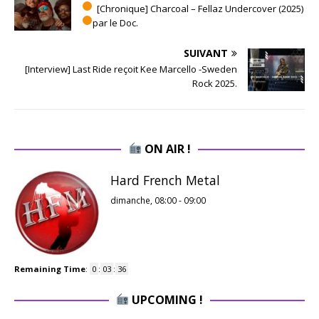
[Chronique] Charcoal – Fellaz Undercover (2025)
par le Doc.
SUIVANT
[Interview] Last Ride reçoit Kee Marcello -Sweden
Rock 2025.
ON AIR !
Hard French Metal
dimanche, 08:00
-
09:00
Remaining Time
:
0
:
03
:
35
UPCOMING !