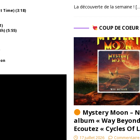
La découverte de la semaine !
[…
t Time) (3:18)
1)
COUP DE COEU
h) (5:55)
r
ion
Mystery Moon – N
album « Way Beyond
Ecoutez « Cycles Of 
17 juillet 2026
Commentaire