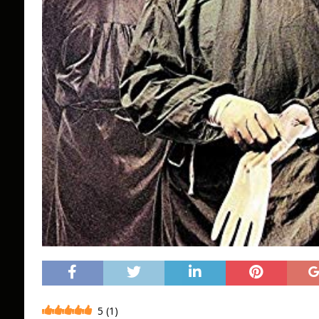
5
(
1
)