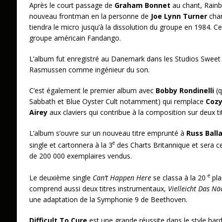
Après le court passage de
Graham Bonnet
au chant, Rain
nouveau frontman en la personne de
Joe Lynn Turner
chan
tiendra le micro jusqu’à la dissolution du groupe en 1984. Cel
groupe américain Fandango.
L’album fut enregistré au Danemark dans les Studios Sweet
Rasmussen comme ingénieur du son.
C’est également le premier album avec
Bobby Rondinelli
(q
Sabbath et Blue Oyster Cult notamment) qui remplace
Cozy
Airey
aux claviers qui contribue à la composition sur deux ti
L’album s’ouvre sur un nouveau titre emprunté à
Russ Ball
e
single et cartonnera à la 3
des Charts Britannique et sera ce
de 200 000 exemplaires vendus.
e
Le deuxième single
Can’t Happen Here
se classa à la 20
pla
comprend aussi deux titres instrumentaux,
Vielleicht Das N
une adaptation de la Symphonie 9 de Beethoven.
Difficult To Cure
est une grande réussite dans le style har