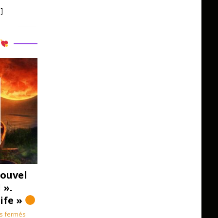
]
R
ouvel
 ».
Life »
s fermés