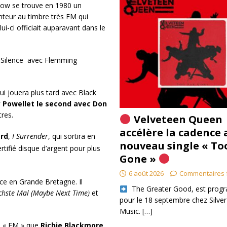
bow se trouve en 1980 un
teur au timbre très FM qui
ui-ci officiait auparavant dans le
 Silence
avec Flemming
ui jouera plus tard avec Black
 Powellet le second avec Don
tres.
Velveteen Queen
accélère la cadence 
ard
,
I Surrender
, qui sortira en
nouveau single « To
rtifié disque d’argent pour plus
Gone »
6 août 2026
Commentaires 
ce en Grande Bretagne. Il
​ The Greater Good, est pro
ächste Mal (Maybe Next Time)
et
pour le 18 septembre chez Silver
Music.
[…]
d « FM » que
Richie Blackmore