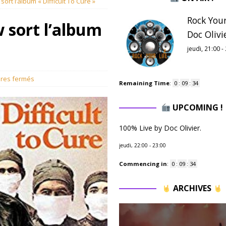
ort l’album « Difficult To Cure »
Rock Your
 sort l’album
Doc Olivie
jeudi, 21:00
-
res fermés
Remaining Time
:
0
:
09
:
33
UPCOMING !
100% Live by Doc Olivier.
jeudi, 22:00
-
23:00
Commencing in
:
0
:
09
:
33
ARCHIVES