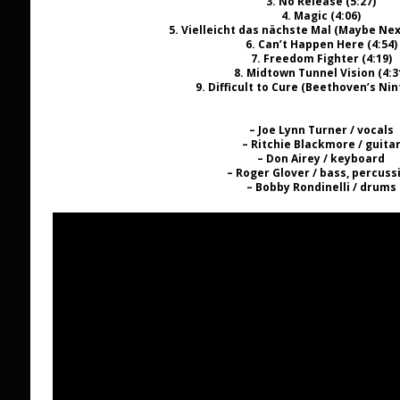
3. No Release (5:27)
4. Magic (4:06)
5. Vielleicht das nächste Mal (Maybe Nex
6. Can’t Happen Here (4:54)
7. Freedom Fighter (4:19)
8. Midtown Tunnel Vision (4:3
9. Difficult to Cure (Beethoven’s Nint
– Joe Lynn Turner / vocals
– Ritchie Blackmore / guita
– Don Airey / keyboard
– Roger Glover / bass, percuss
– Bobby Rondinelli / drums