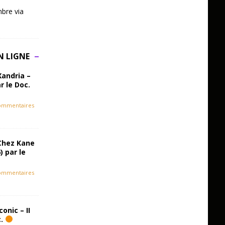
bre via
N LIGNE
Xandria –
r le Doc.
ommentaires
Chez Kane
) par le
ommentaires
onic – II
c.