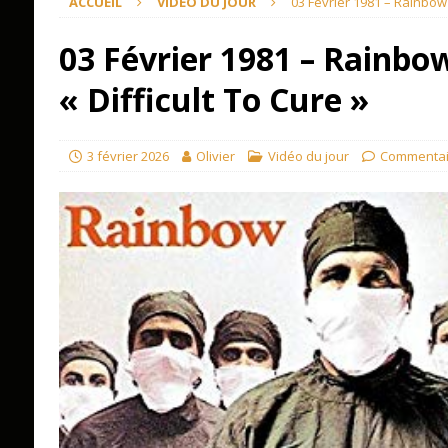
ACCUEIL
VIDÉO DU JOUR
03 Février 1981 – Rainbow s
03 Février 1981 – Rainbow
« Difficult To Cure »
3 février 2026
Olivier
Vidéo du jour
Commentai