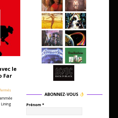
avec le
o Far
fermés
ABONNEZ-VOUS
grammée
 Lining
Prénom
*