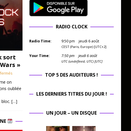
RADIO CLOCK
Radio Time:
9
:
50
pm
jeudi 6 août
CEST (Paris, Europe) [UTC+2]
k sort
Your Time:
7
:
50
pm
jeudi 6 août
UTC (undefined, UTC) [UTC]
 Wars »
fermés
TOP 5 DES AUDITEURS !
mme on
ions oubliée
LES DERNIERS TITRES DU JOUR !
 bloc.
[…]
UN JOUR – UN DISQUE
INE