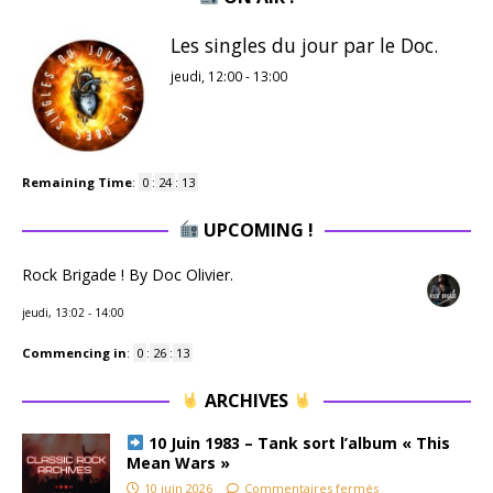
Les singles du jour par le Doc.
jeudi, 12:00
-
13:00
Remaining Time
:
0
:
24
:
12
UPCOMING !
Rock Brigade ! By Doc Olivier.
jeudi, 13:02
-
14:00
Commencing in
:
0
:
26
:
12
ARCHIVES
10 Juin 1983 – Tank sort l’album « This
Mean Wars »
10 juin 2026
Commentaires fermés