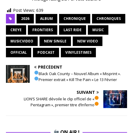
Post Views:
639
2026
ALBUM
CHRONIQUE
CHRONIQUES
CREYE
FRONTIERS
LAST RIDE
MUSIC
MUSICVIDEO
NEW SINGLE
NEW VIDEO
OFFICIAL
PODCAST
VINYLESTIMES
PRÉCÉDENT
Black Oak County – Nouvel Album « Misprint ».
Premier extrait « Kill The Pain » Le 13 Février
SUIVANT
LION’S SHARE dévoile le clip officiel de «
Pentagram », premier titre d’Inferno
ON AIR !