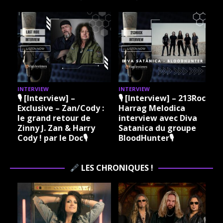
INTERVIEW
INTERVIEW
I
🎙 [Interview] –
🎙 [Interview] – 213Rock
Exclusive – Zan/Cody :
Harrag Melodica
le grand retour de
interview avec Diva
Zinny J. Zan & Harry
Satanica du groupe
Cody ! par le Doc🎙
BloodHunter🎙
LES CHRONIQUES !