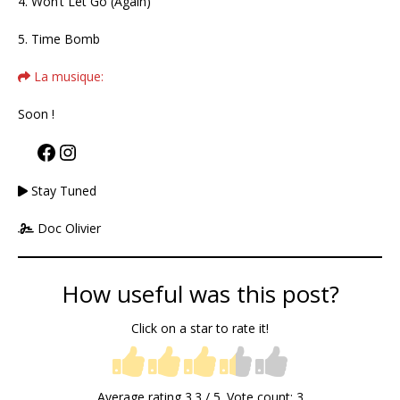
4. Won’t Let Go (Again)
5. Time Bomb
La musique:
Soon !
Stay Tuned
Doc Olivier
How useful was this post?
Click on a star to rate it!
Average rating
3.3
/ 5. Vote count:
3