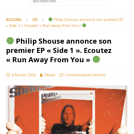
ACCUEIL
CD
Philip Shouse annonce son premier EP
« Side 1 ». Ecoutez « Run Away From You »
Philip Shouse annonce son
premier EP « Side 1 ». Ecoutez
« Run Away From You »
4 février 2026
Olivier
Commentaires fermés