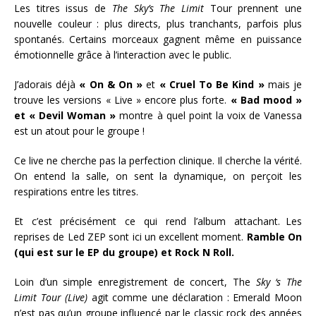
Les titres issus de
The Sky’s The Limit
Tour prennent une
nouvelle couleur : plus directs, plus tranchants, parfois plus
spontanés. Certains morceaux gagnent même en puissance
émotionnelle grâce à l’interaction avec le public.
J’adorais déjà
« On & On »
et
« Cruel To Be Kind »
mais je
trouve les versions « Live » encore plus forte.
« Bad mood »
et « Devil Woman »
montre à quel point la voix de Vanessa
est un atout pour le groupe !
Ce live ne cherche pas la perfection clinique. Il cherche la vérité.
On entend la salle, on sent la dynamique, on perçoit les
respirations entre les titres.
Et c’est précisément ce qui rend l’album attachant. Les
reprises de Led ZEP sont ici un excellent moment.
Ramble On
(qui est sur le EP du groupe) et Rock N Roll.
Loin d’un simple enregistrement de concert, The
Sky ‘s The
Limit Tour (Live)
agit comme une déclaration : Emerald Moon
n’est pas qu’un groupe influencé par le classic rock des années