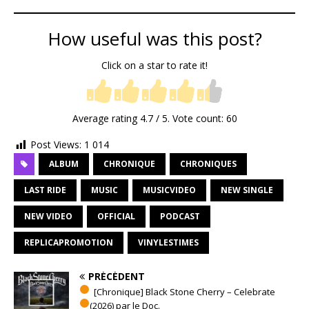
How useful was this post?
Click on a star to rate it!
Average rating
4.7
/ 5. Vote count:
60
Post Views:
1 014
ALBUM
CHRONIQUE
CHRONIQUES
LAST RIDE
MUSIC
MUSICVIDEO
NEW SINGLE
NEW VIDEO
OFFICIAL
PODCAST
REPLICAPROMOTION
VINYLESTIMES
PRÉCÉDENT
[Chronique] Black Stone Cherry – Celebrate
(2026) par le Doc.