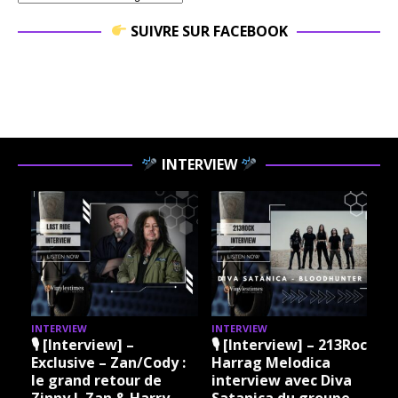
SUIVRE SUR FACEBOOK
INTERVIEW
INTERVIEW
INTERVIEW
I
🎙 [Interview] –
🎙 [Interview] – 213Rock
Exclusive – Zan/Cody :
Harrag Melodica
le grand retour de
interview avec Diva
Zinny J. Zan & Harry
Satanica du groupe