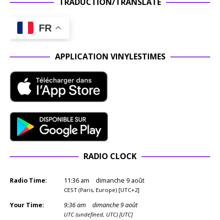
TRADUCTION/TRANSLATE
FR
APPLICATION VINYLESTIMES
RADIO CLOCK
Radio Time:
11
:
36
am
dimanche 9 août
CEST (Paris, Europe) [UTC+2]
Your Time:
9
:
36
am
dimanche 9 août
UTC (undefined, UTC) [UTC]