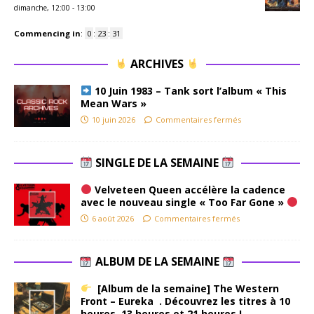
dimanche, 12:00
-
13:00
Commencing in
:
0
:
23
:
31
ARCHIVES
10 Juin 1983 – Tank sort l’album « This
Mean Wars »
10 juin 2026
Commentaires fermés
SINGLE DE LA SEMAINE
Velveteen Queen accélère la cadence
avec le nouveau single « Too Far Gone »
6 août 2026
Commentaires fermés
ALBUM DE LA SEMAINE
[Album de la semaine] The Western
Front – Eureka . Découvrez les titres à 10
heures, 13 heures et 21 heures !