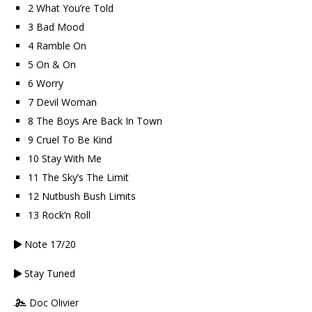
2 What You’re Told
3 Bad Mood
4 Ramble On
5 On & On
6 Worry
7 Devil Woman
8 The Boys Are Back In Town
9 Cruel To Be Kind
10 Stay With Me
11 The Sky’s The Limit
12 Nutbush Bush Limits
13 Rock’n Roll
Note 17/20
Stay Tuned
Doc Olivier