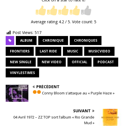
Average rating
4.2
/ 5. Vote count:
5
Post Views:
517
ALBUM
CHRONIQUE
CHRONIQUES
FRONTIERS
LAST RIDE
MUSIC
MUSICVIDEO
NEW SINGLE
NEW VIDEO
OFFICIAL
PODCAST
VINYLESTIMES
PRÉCÉDENT
Conny Bloom s’attaque au « Purple Haze »
SUIVANT
04 Avril 1972 – ZZ TOP sort l’album « Rio Grande
Mud »