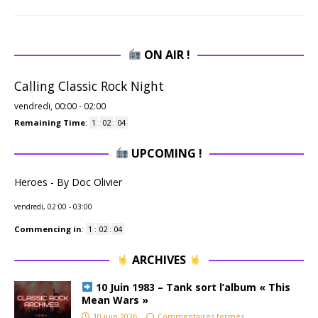
ON AIR !
Calling Classic Rock Night
vendredi, 00:00
-
02:00
Remaining Time
:
1
:
02
:
03
UPCOMING !
Heroes - By Doc Olivier
vendredi, 02:00
-
03:00
Commencing in
:
1
:
02
:
03
ARCHIVES
10 Juin 1983 – Tank sort l’album « This
Mean Wars »
10 juin 2026
Commentaires fermés