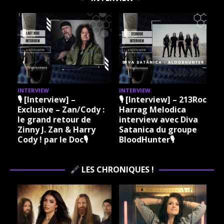
INTERVIEW
INTERVIEW
I
🎙 [Interview] –
🎙 [Interview] – 213Rock
Exclusive – Zan/Cody :
Harrag Melodica
le grand retour de
interview avec Diva
Zinny J. Zan & Harry
Satanica du groupe
Cody ! par le Doc🎙
BloodHunter🎙
LES CHRONIQUES !