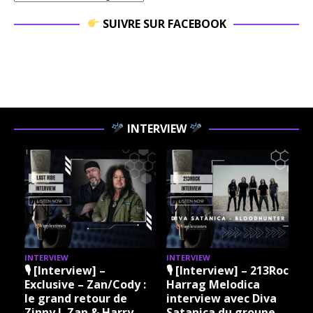
SUIVRE SUR FACEBOOK
INTERVIEW
INTERVIEW
INTERVIEW
I
🎙 [Interview] –
🎙 [Interview] – 213Rock
Exclusive – Zan/Cody :
Harrag Melodica
le grand retour de
interview avec Diva
Zinny J. Zan & Harry
Satanica du groupe