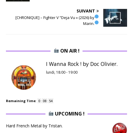
SUIVANT
[CHRONIQUE] – Fighter V “Deja Vu » (2026) by
Marin.
ON AIR !
I Wanna Rock ! by Doc Olivier.
lundi, 18:00
-
19:00
Remaining Time
:
0
:
08
:
53
UPCOMING !
Hard French Metal by Tristan.