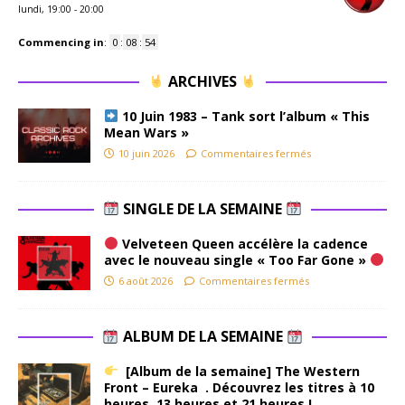
lundi, 19:00
-
20:00
Commencing in
:
0
:
08
:
53
ARCHIVES
10 Juin 1983 – Tank sort l’album « This
Mean Wars »
10 juin 2026
Commentaires fermés
SINGLE DE LA SEMAINE
Velveteen Queen accélère la cadence
avec le nouveau single « Too Far Gone »
6 août 2026
Commentaires fermés
ALBUM DE LA SEMAINE
[Album de la semaine] The Western
Front – Eureka . Découvrez les titres à 10
heures, 13 heures et 21 heures !