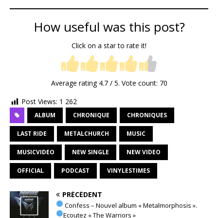
How useful was this post?
Click on a star to rate it!
Average rating
4.7
/ 5. Vote count:
70
Post Views:
1 262
ALBUM
CHRONIQUE
CHRONIQUES
LAST RIDE
METALCHURCH
MUSIC
MUSICVIDEO
NEW SINGLE
NEW VIDEO
OFFICIAL
PODCAST
VINYLESTIMES
PRÉCÉDENT
Confess – Nouvel album « Metalmorphosis ».
Ecoutez « The Warriors »