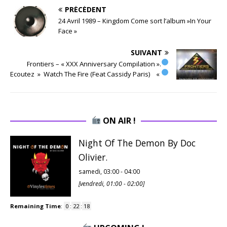
PRÉCÉDENT
24 Avril 1989 – Kingdom Come sort l’album »In Your
Face »
SUIVANT
Frontiers – « XXX Anniversary Compilation ».
Ecoutez » Watch The Fire (Feat Cassidy Paris) «
ON AIR !
Night Of The Demon By Doc
Olivier.
samedi, 03:00
-
04:00
[
vendredi, 01:00
-
02:00
]
Remaining Time
:
0
:
22
:
17