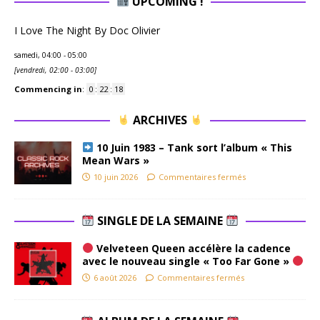
UPCOMING !
I Love The Night By Doc Olivier
samedi, 04:00
-
05:00
[
vendredi, 02:00
-
03:00
]
Commencing in
:
0
:
22
:
17
ARCHIVES
10 Juin 1983 – Tank sort l’album « This
Mean Wars »
10 juin 2026
Commentaires fermés
SINGLE DE LA SEMAINE
Velveteen Queen accélère la cadence
avec le nouveau single « Too Far Gone »
6 août 2026
Commentaires fermés