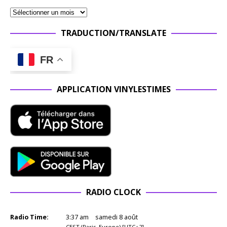
TRADUCTION/TRANSLATE
FR
APPLICATION VINYLESTIMES
RADIO CLOCK
Radio Time:
3
:
37
am
samedi 8 août
CEST (Paris, Europe) [UTC+2]