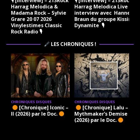
ock
🎙 [Interview] – 213Rock
🎙 [Interview] – 213Rock
Harrag Melodica &
Harrag Melodica Live
Madama Rock – Sylvie
interview avec Hannes
Grare 20 07 2026
Braun du groupe Kissin
Vinylestimes Classic
Dynamite 🎙
J
Rock Radio 🎙
LES CHRONIQUES !
CHRONIQUES DISQUES
CHRONIQUES DISQUES
[Chronique] Iconic –
[Chronique] Lalu – A
6)
II (2026) par le Doc.
Mythmaker’s Demise
(2026) par le Doc.