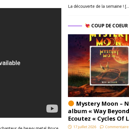
La découverte de la semaine !
[…
COUP DE COEU
Mystery Moon – N
album « Way Beyond
Ecoutez « Cycles Of 
17 juillet 2026
Commentaire
u chanteur de heavy metal Bruce