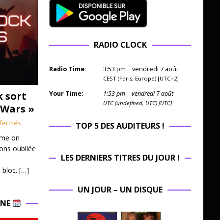
RADIO CLOCK
Radio Time:
3
:
53
pm
vendredi 7 août
CEST (Paris, Europe) [UTC+2]
k sort
Your Time:
1
:
53
pm
vendredi 7 août
UTC (undefined, UTC) [UTC]
 Wars »
fermés
TOP 5 DES AUDITEURS !
mme on
ions oubliée
LES DERNIERS TITRES DU JOUR !
 bloc.
[…]
UN JOUR – UN DISQUE
INE