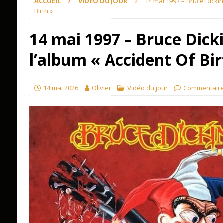
ACCUEIL
VIDÉO DU JOUR
14 mai 1997 – Bruce Dickin
Birth »
14 mai 1997 – Bruce Dick
l’album « Accident Of Bir
14 mai 2026
Olivier
Vidéo du jour
Commentaire