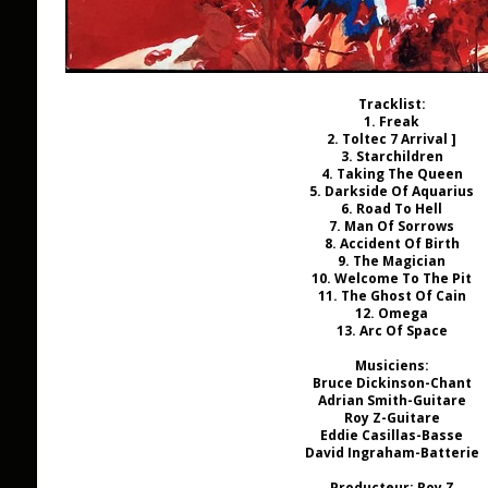
Tracklist:
1. Freak
2. Toltec 7 Arrival ]
3. Starchildren
4. Taking The Queen
5. Darkside Of Aquarius
6. Road To Hell
7. Man Of Sorrows
8. Accident Of Birth
9. The Magician
10. Welcome To The Pit
11. The Ghost Of Cain
12. Omega
13. Arc Of Space
Musiciens:
Bruce Dickinson-Chant
Adrian Smith-Guitare
Roy Z-Guitare
Eddie Casillas-Basse
David Ingraham-Batterie
Producteur:
Roy Z