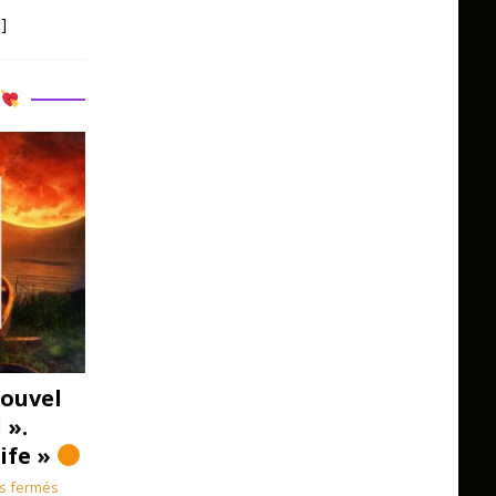
]
R
ouvel
 ».
Life »
s fermés