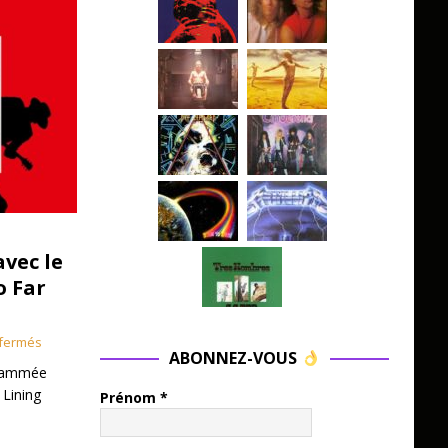
avec le
o Far
fermés
ABONNEZ-VOUS
grammée
 Lining
Prénom
*