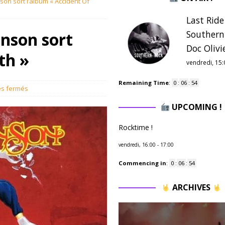
son sort l’album « Accident Of
Last Ride
Southern
inson sort
Doc Olivie
th »
vendredi, 15:
Remaining Time
:
0
:
06
:
53
s fermés
UPCOMING !
Rocktime !
vendredi, 16:00
-
17:00
Commencing in
:
0
:
06
:
53
ARCHIVES