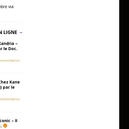
bre via
N LIGNE
Xandria –
r le Doc.
ommentaires
Chez Kane
) par le
ommentaires
onic – II
c.