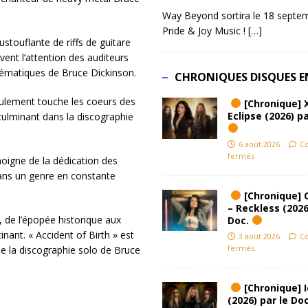
Way Beyond sortira le 18 septem
Pride & Joy Music !
[…]
touflante de riffs de guitare
ent l’attention des auditeurs
ématiques de Bruce Dickinson.
CHRONIQUES DISQUES E
ulement touche les coeurs des
[Chronique] 
Eclipse (2026) pa
ulminant dans la discographie
6 août 2026
C
fermés
oigne de la dédication des
 dans un genre en constante
[Chronique] 
– Reckless (2026
 de l’épopée historique aux
Doc.
inant. « Accident of Birth » est
3 août 2026
C
fermés
 la discographie solo de Bruce
[Chronique] Ic
(2026) par le Do