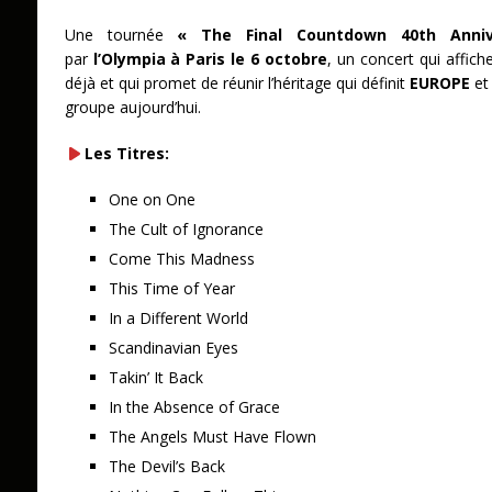
Une tournée
« The Final Countdown 40th Anni
par
l’Olympia à Paris le 6 octobre
, un concert qui affic
déjà et qui promet de réunir l’héritage qui définit
EUROPE
et
groupe aujourd’hui.
Les Titres:
One on One
The Cult of Ignorance
Come This Madness
This Time of Year
In a Different World
Scandinavian Eyes
Takin’ It Back
In the Absence of Grace
The Angels Must Have Flown
The Devil’s Back