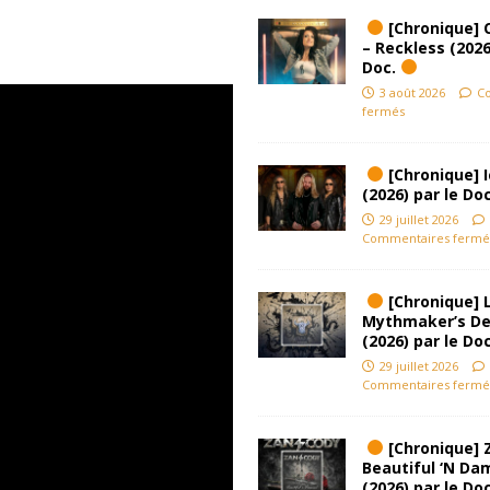
[Chronique] 
– Reckless (2026
Doc.
3 août 2026
C
fermés
[Chronique] Ic
(2026) par le Do
29 juillet 2026
Commentaires fermé
[Chronique] L
Mythmaker’s D
(2026) par le Do
29 juillet 2026
Commentaires fermé
[Chronique] 
Beautiful ‘N D
(2026) par le Do