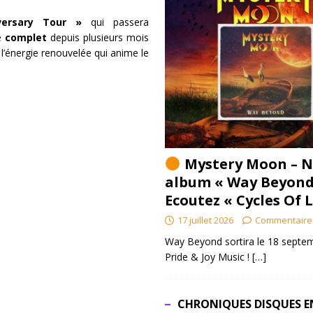
versary Tour »
qui passera
he
complet
depuis plusieurs mois
 l’énergie renouvelée qui anime le
Mystery Moon – N
album « Way Beyond
Ecoutez « Cycles Of 
17 juillet 2026
Commentaire
Way Beyond sortira le 18 septem
Pride & Joy Music !
[…]
CHRONIQUES DISQUES E