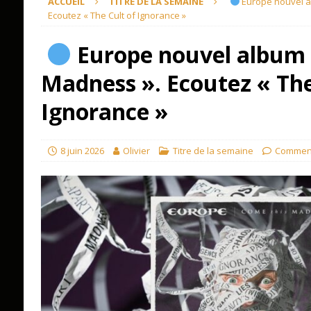
ACCUEIL
TITRE DE LA SEMAINE
Europe nouvel a
Ecoutez « The Cult of Ignorance »
Europe nouvel album 
Madness ». Ecoutez « The
Ignorance »
8 juin 2026
Olivier
Titre de la semaine
Comment