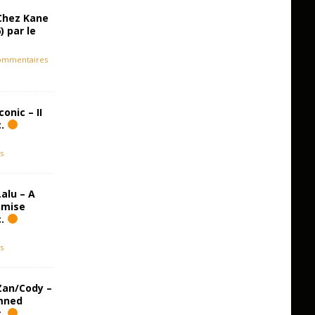
Chez Kane
) par le
ommentaires
onic – II
c.
s
alu – A
emise
c.
s
Zan/Cody –
amned
c.