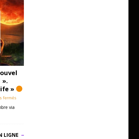
ouvel
 ».
Life »
s fermés
bre via
N LIGNE