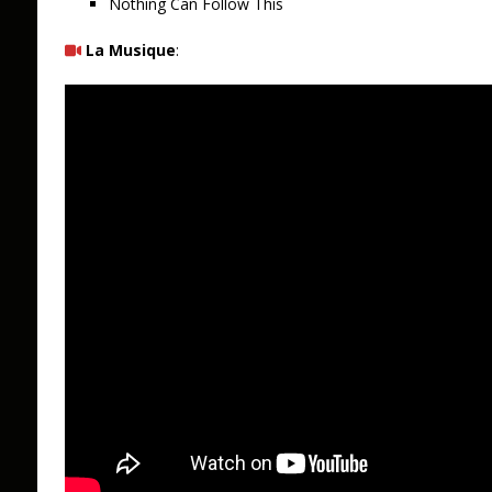
Nothing Can Follow This
La Musique
: