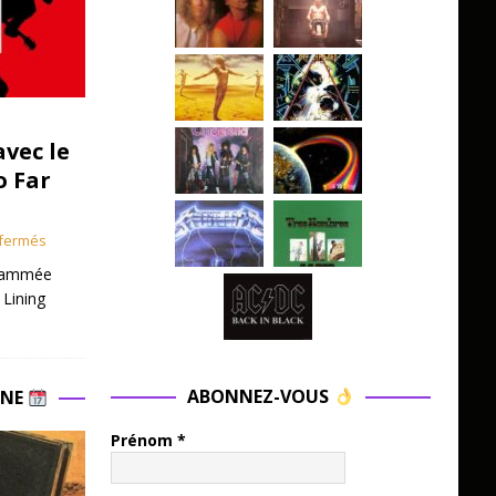
avec le
o Far
fermés
grammée
 Lining
ABONNEZ-VOUS
INE
Prénom
*