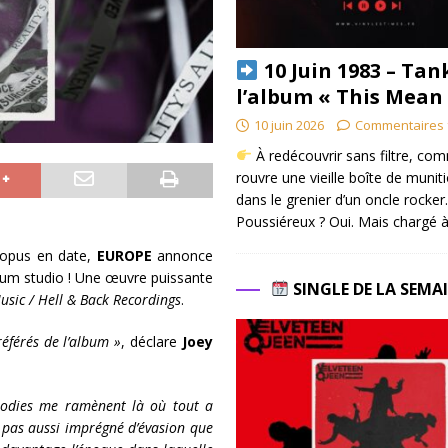
10 Juin 1983 – Tan
l’album « This Mean
10 juin 2026
Commentaires 
À redécouvrir sans filtre, co
rouvre une vieille boîte de munit
dans le grenier d’un oncle rocker.
Poussiéreux ? Oui. Mais chargé à
 opus en date,
EUROPE
annonce
m studio ! Une œuvre puissante
SINGLE DE LA SEMA
Music / Hell & Back Recordings
.
éférés de l’album »
, déclare
Joey
élodies me ramènent là où tout a
 pas aussi imprégné d’évasion que