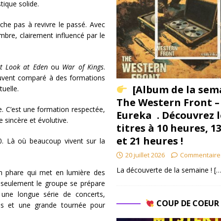
istique solide.
rche pas à revivre le passé. Avec
ombre, clairement influencé par le
t Look at Eden
ou
War of Kings
.
ouvent comparé à des formations
[Album de la sem
tuelle.
The Western Front –
e. C’est une formation respectée,
Eureka . Découvrez l
e sincère et évolutive.
titres à 10 heures, 1
et 21 heures !
0. Là où beaucoup vivent sur la
20 juillet 2026
Commentaire
La découverte de la semaine !
[…
 phare qui met en lumière des
n seulement le groupe se prépare
 une longue série de concerts,
COUP DE COEU
ls et une grande tournée pour