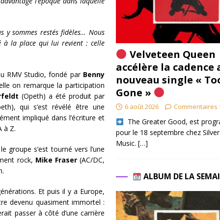
r davantage l’époque dans laquelle
us y sommes restés fidèles… Nous
 la place qui lui revient : celle
Velveteen Queen
accélère la cadence 
au RMV Studio, fondé par
Benny
nouveau single « To
elle on remarque la participation
Gone »
feldt
(Opeth) a été produit par
6 août 2026
Commentaires 
th), qui s’est révélé être une
ément impliqué dans l’écriture et
​ The Greater Good, est pro
 à Z.
pour le 18 septembre chez Silver
Music.
[…]
le groupe s’est tourné vers l’une
ement rock,
Mike Fraser
(AC/DC,
um.
ALBUM DE LA SEMA
énérations. Et puis il y a Europe,
tre devenu quasiment immortel :
rait passer à côté d’une carrière