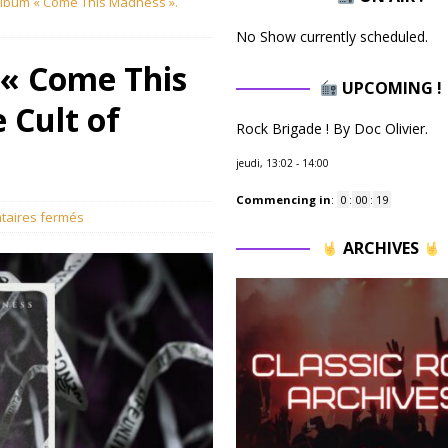
lbum « Come This Madness ».
No Show currently scheduled.
« Come This
UPCOMING !
 Cult of
Rock Brigade ! By Doc Olivier.
jeudi, 13:02
-
14:00
Commencing in
:
0
:
00
:
18
aires fermés
ARCHIVES