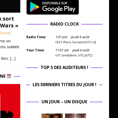
k sort
RADIO CLOCK
 Wars »
fermés
Radio Time:
1
:
01
pm
jeudi 6 août
mme on
CEST (Paris, Europe) [UTC+2]
ions oubliée
Your Time:
11
:
01
am
jeudi 6 août
UTC (undefined, UTC) [UTC]
 bloc.
[…]
TOP 5 DES AUDITEURS !
INE
LES DERNIERS TITRES DU JOUR !
UN JOUR – UN DISQUE