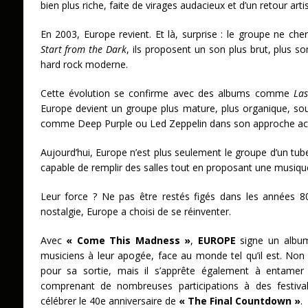
bien plus riche, faite de virages audacieux et d’un retour art
En 2003, Europe revient. Et là, surprise : le groupe ne che
Start from the Dark
, ils proposent un son plus brut, plus s
hard rock moderne.
Cette évolution se confirme avec des albums comme
Las
Europe devient un groupe plus mature, plus organique, s
comme Deep Purple ou Led Zeppelin dans son approche ac
Aujourd’hui, Europe n’est plus seulement le groupe d’un tub
capable de remplir des salles tout en proposant une musiqu
Leur force ? Ne pas être restés figés dans les années 8
nostalgie, Europe a choisi de se réinventer.
Avec
« Come This Madness »
,
EUROPE
signe un album
musiciens à leur apogée, face au monde tel qu’il est. No
pour sa sortie, mais il s’apprête également à entamer
comprenant de nombreuses participations à des festiva
célébrer le 40e anniversaire de
« The Final Countdown »
.