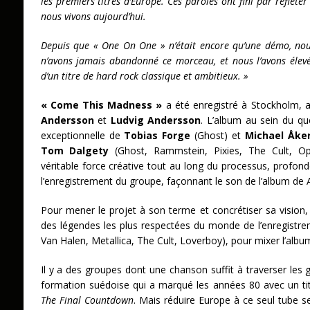
les premiers titres d’Europe. Ces paroles ont fini par refléte
nous vivons aujourd’hui.
Depuis que « One On One » n’était encore qu’une démo, no
n’avons jamais abandonné ce morceau, et nous l’avons élevé à
d’un titre de hard rock classique et ambitieux. »
« Come This Madness »
a été enregistré à Stockholm, 
Andersson
et
Ludvig Andersson
. L’album au sein du qu
exceptionnelle de
Tobias Forge
(Ghost) et
Michael Åker
Tom Dalgety
(Ghost, Rammstein, Pixies, The Cult, Ope
véritable force créative tout au long du processus, profond
l’enregistrement du groupe, façonnant le son de l’album de A
Pour mener le projet à son terme et concrétiser sa vision, 
des légendes les plus respectées du monde de l’enregistr
Van Halen, Metallica, The Cult, Loverboy), pour mixer l’alb
Il y a des groupes dont une chanson suffit à traverser les g
formation suédoise qui a marqué les années 80 avec un ti
The Final Countdown
. Mais réduire Europe à ce seul tube se