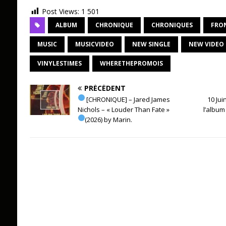
Post Views:
1 501
ALBUM
CHRONIQUE
CHRONIQUES
FRO
MUSIC
MUSICVIDEO
NEW SINGLE
NEW VIDEO
VINYLESTIMES
WHERETHEPROMOIS
PRÉCÉDENT
[CHRONIQUE] – Jared James
10 Jui
Nichols – « Louder Than Fate »
l’album
(2026) by Marin.