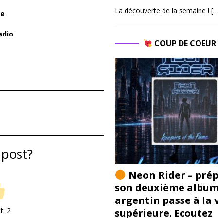
La découverte de la semaine !
[…
ze
adio
COUP DE COEU
 post?
Neon Rider – pré
son deuxième album 
argentin passe à la 
nt:
2
supérieure. Ecoutez