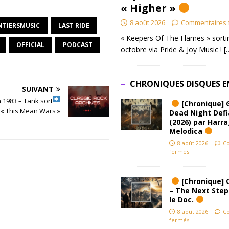
« Higher »
8 août 2026
Commentaires 
NTIERSMUSIC
LAST RIDE
« Keepers Of The Flames » sortir
OFFICIAL
PODCAST
octobre via Pride & Joy Music !
[
CHRONIQUES DISQUES E
SUIVANT
n 1983 – Tank sort
[Chronique] 
 « This Mean Wars »
Dead Night Def
(2026) par Harr
Melodica
8 août 2026
C
fermés
[Chronique] 
– The Next Step
le Doc.
8 août 2026
C
fermés