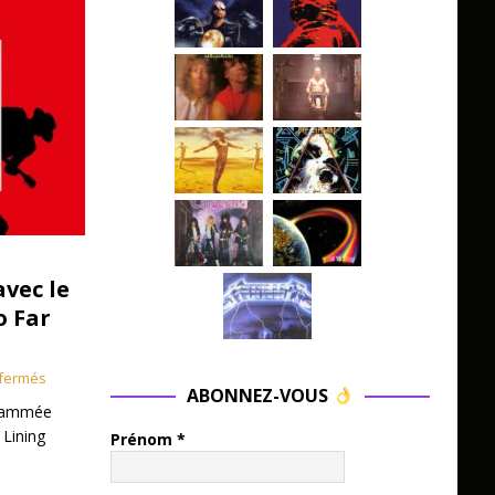
avec le
o Far
fermés
ABONNEZ-VOUS
grammée
 Lining
Prénom
*