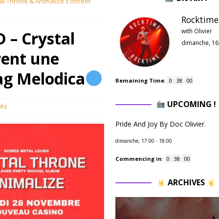
 Throne & Animalize s’offrent
Rocktime 
with Olivier
– Crystal
dimanche, 16
rent une
rag Melodica
Remaining Time
:
0
:
37
:
58
UPCOMING !
més
Pride And Joy By Doc Olivier.
dimanche, 17:00
-
18:00
Commencing in
:
0
:
37
:
58
ARCHIVES