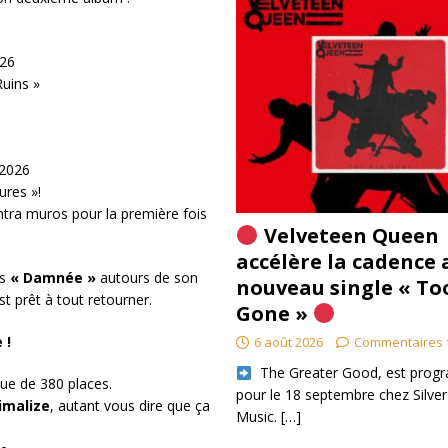
026
Ruins »
 2026
ures »!
intra muros pour la première fois
Velveteen Queen
accélère la cadence 
ns
« Damnée »
autours de son
nouveau single « To
t prêt à tout retourner.
Gone »
 !
6 août 2026
Commentaires 
​ The Greater Good, est pro
que de 380 places.
pour le 18 septembre chez Silver
imalize
, autant vous dire que ça
Music.
[…]