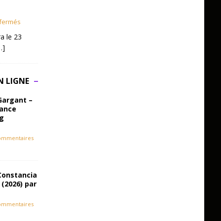
fermés
a le 23
…]
N LIGNE
Gargant –
iance
ag
ommentaires
Constancia
 (2026) par
ommentaires