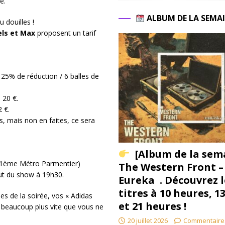
e.
ALBUM DE LA SEMA
u douilles !
els et Max
proposent un tarif
.
 25% de réduction / 6 balles de
 20 €.
 €.
s, mais non en faites, ce sera
[Album de la sem
 11ème Métro Parmentier)
The Western Front –
ut du show à 19h30.
Eureka . Découvrez l
titres à 10 heures, 1
es de la soirée, vos « Adidas
et 21 heures !
 beaucoup plus vite que vous ne
20 juillet 2026
Commentaire