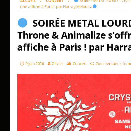
ACCUEIL
CONCERT
SOIRÉE METAL LOURD – Crystal
une affiche à Paris ! par Harrag Melodica
SOIRÉE METAL LOURD 
Throne & Animalize s’off
affiche à Paris ! par Har
9 juin 2026
Olivier
Concert
Commentaires fer