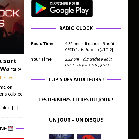
RADIO CLOCK
Radio Time:
4
:
22
pm
dimanche 9 août
CEST (Paris, Europe) [UTC+2]
k sort
Your Time:
2
:
22
pm
dimanche 9 août
UTC (undefined, UTC) [UTC]
 Wars »
fermés
TOP 5 DES AUDITEURS !
mme on
ions oubliée
LES DERNIERS TITRES DU JOUR !
 bloc.
[…]
UN JOUR – UN DISQUE
INE