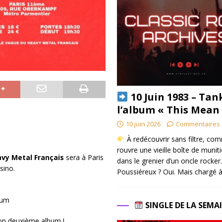
10 Juin 1983 – Tan
l’album « This Mean
10 juin 2026
Commentaires 
À redécouvrir sans filtre, co
rouvre une vieille boîte de munit
vy Metal Français
sera à Paris
dans le grenier d’un oncle rocker.
sino.
Poussiéreux ? Oui. Mais chargé à
bum
SINGLE DE LA SEMA
 son deuxième album !