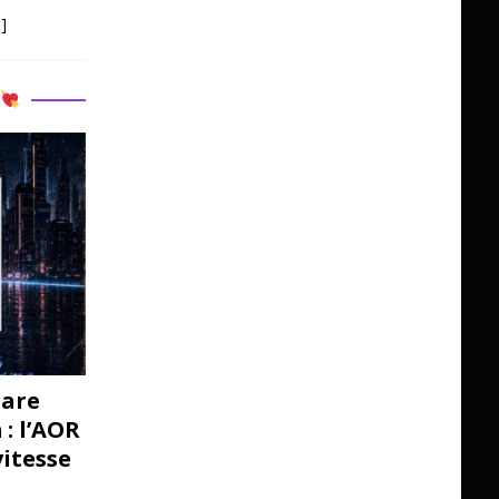
]
R
pare
: l’AOR
vitesse