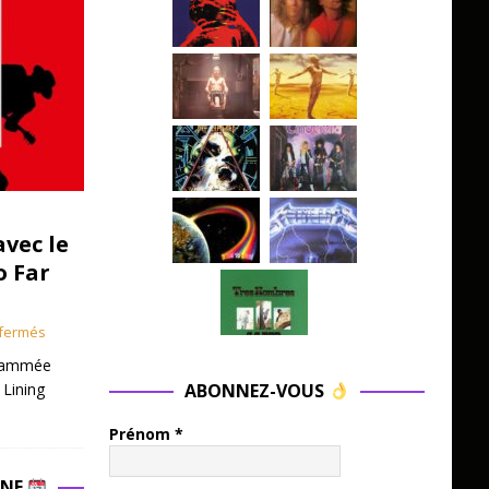
avec le
o Far
fermés
grammée
ABONNEZ-VOUS
 Lining
Prénom
*
INE