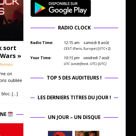
RADIO CLOCK
Radio Time:
12
:
16
am
samedi 8 août
k sort
CEST (Paris, Europe) [UTC+2]
 Wars »
Your Time:
10
:
16
pm
vendredi 7 août
UTC (undefined, UTC) [UTC]
fermés
mme on
TOP 5 DES AUDITEURS !
ions oubliée
 bloc.
[…]
LES DERNIERS TITRES DU JOUR !
INE
UN JOUR – UN DISQUE