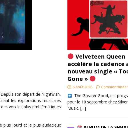
Velveteen Queen
accélère la cadence 
nouveau single « To
Gone »
6 août 2026
Commentaires 
t. Depuis son départ de Nightwish,
​ The Greater Good, est pro
liant les explorations musicales
pour le 18 septembre chez Silver
ne des voix les plus emblématiques
Music.
[…]
le plus lourd et le plus audacieux
ALBUM DE LA SEMA