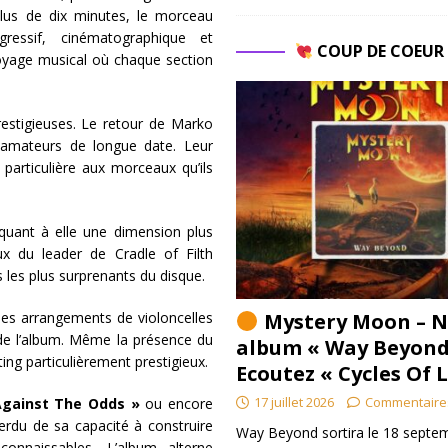
 plus de dix minutes, le morceau
gressif, cinématographique et
COUP DE COEU
oyage musical où chaque section
restigieuses. Le retour de Marko
 amateurs de longue date. Leur
 particulière aux morceaux qu’ils
uant à elle une dimension plus
x du leader de Cradle of Filth
les plus surprenants du disque.
Mystery Moon – N
 les arrangements de violoncelles
de l’album. Même la présence du
album « Way Beyond
ng particulièrement prestigieux.
Ecoutez « Cycles Of 
17 juillet 2026
Commentaire
Against The Odds »
ou encore
erdu de sa capacité à construire
Way Beyond sortira le 18 septem
onnaissables. L’album alterne