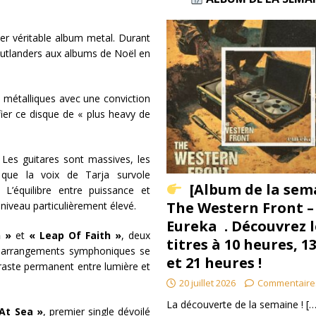
ier véritable album metal. Durant
 Outlanders aux albums de Noël en
es métalliques avec une conviction
fier ce disque de « plus heavy de
 Les guitares sont massives, les
 que la voix de Tarja survole
[Album de la sem
 L’équilibre entre puissance et
The Western Front –
 niveau particulièrement élevé.
Eureka . Découvrez l
n »
et
« Leap Of Faith »
, deux
titres à 10 heures, 1
es arrangements symphoniques se
et 21 heures !
traste permanent entre lumière et
20 juillet 2026
Commentaire
La découverte de la semaine !
[…
At Sea »
, premier single dévoilé