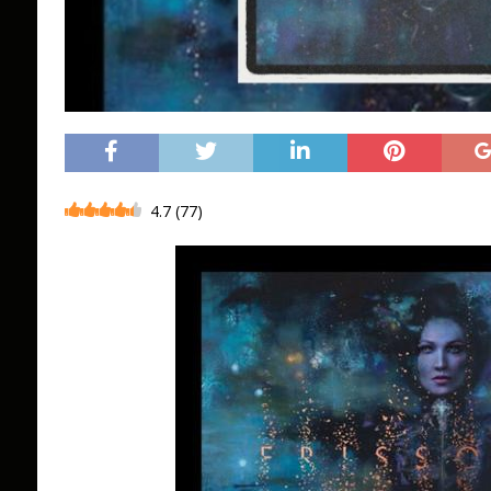
4.7
(
77
)