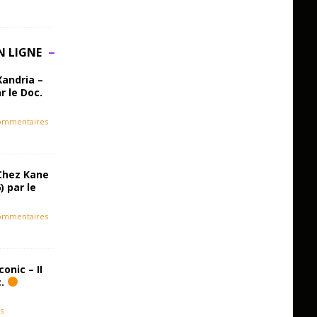
N LIGNE
Xandria –
r le Doc.
ommentaires
Chez Kane
) par le
ommentaires
onic – II
c.
s