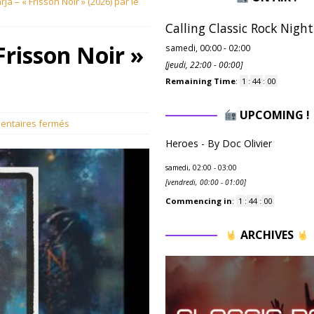
ja – « Frisson Noir » (2026) par le
Calling Classic Rock Night
Frisson Noir »
samedi, 00:00
-
02:00
[
jeudi, 22:00
-
00:00
]
Remaining Time
:
1
:
43
:
59
UPCOMING !
ntaires fermés
Heroes - By Doc Olivier
samedi, 02:00
-
03:00
[
vendredi, 00:00
-
01:00
]
Commencing in
:
1
:
43
:
59
ARCHIVES