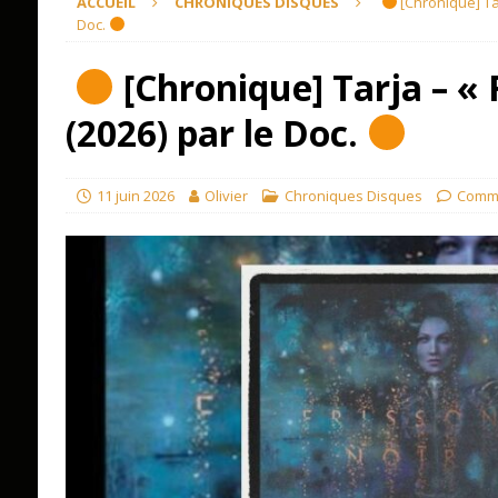
ACCUEIL
CHRONIQUES DISQUES
[Chronique] Tar
Doc.
[Chronique] Tarja – « 
(2026) par le Doc.
11 juin 2026
Olivier
Chroniques Disques
Comme