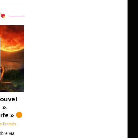
R
ouvel
 ».
Life »
s fermés
bre via