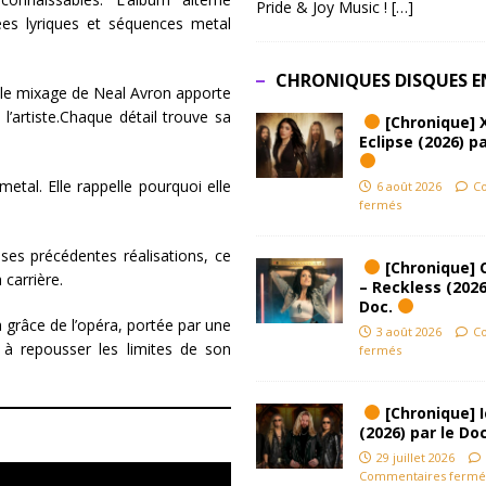
Pride & Joy Music !
[…]
s lyriques et séquences metal
CHRONIQUES DISQUES E
 le mixage de Neal Avron apporte
’artiste.
Chaque détail trouve sa
[Chronique] 
Eclipse (2026) pa
etal. Elle rappelle pourquoi elle
6 août 2026
C
fermés
ses précédentes réalisations, ce
[Chronique] 
carrière.
– Reckless (2026
Doc.
 grâce de l’opéra, portée par une
3 août 2026
C
, à repousser les limites de son
fermés
[Chronique] Ic
(2026) par le Do
29 juillet 2026
Commentaires fermé