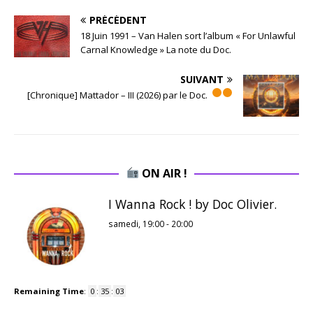
PRÉCÉDENT
18 Juin 1991 – Van Halen sort l’album « For Unlawful
Carnal Knowledge » La note du Doc.
SUIVANT
[Chronique] Mattador – III (2026) par le Doc.
ON AIR !
I Wanna Rock ! by Doc Olivier.
samedi, 19:00
-
20:00
Remaining Time
:
0
:
35
:
02