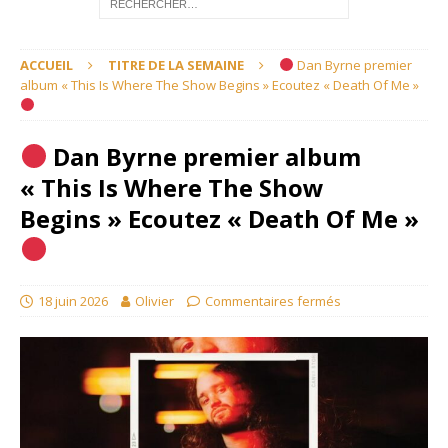
ACCUEIL
TITRE DE LA SEMAINE
Dan Byrne premier
album « This Is Where The Show Begins » Ecoutez « Death Of Me »
Dan Byrne premier album
« This Is Where The Show
Begins » Ecoutez « Death Of Me »
18 juin 2026
Olivier
Commentaires fermés