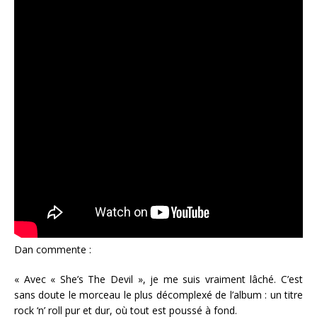
Dan commente :
« Avec « She’s The Devil », je me suis vraiment lâché. C’est
sans doute le morceau le plus décomplexé de l’album : un titre
rock ‘n’ roll pur et dur, où tout est poussé à fond.