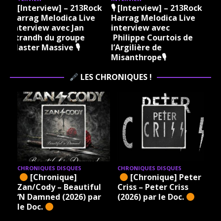
k
🎙 [Interview] – 213Rock
🎙 [Interview] – 213Rock
Harrag Melodica Live
Harrag Melodica Live
interview avec Jan
interview avec
k
Strandh du groupe
Philippe Courtois de
Master Massive 🎙
l’Argilière de
Misanthrope🎙
LES CHRONIQUES !
CHRONIQUES DISQUES
CHRONIQUES DISQUES
– A
[Chronique]
[Chronique] Peter
e
Zan/Cody – Beautiful
Criss – Peter Criss
‘N Damned (2026) par
(2026) par le Doc.
le Doc.