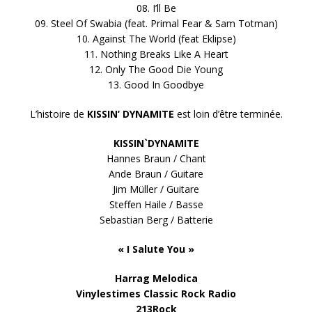
08. I’ll Be
09. Steel Of Swabia (feat. Primal Fear & Sam Totman)
10. Against The World (feat Eklipse)
11. Nothing Breaks Like A Heart
12. Only The Good Die Young
13. Good In Goodbye
L’histoire de
KISSIN’ DYNAMITE
est loin d’être terminée.
KISSIN`DYNAMITE
Hannes Braun / Chant
Ande Braun / Guitare
Jim Müller / Guitare
Steffen Haile / Basse
Sebastian Berg / Batterie
« I Salute You »
Harrag Melodica
Vinylestimes Classic Rock Radio
213Rock