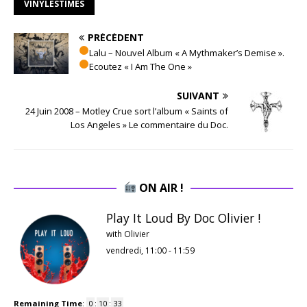
VINYLESTIMES
PRÉCÉDENT
Lalu – Nouvel Album « A Mythmaker’s Demise ».
Ecoutez « I Am The One »
SUIVANT
24 Juin 2008 – Motley Crue sort l’album « Saints of
Los Angeles » Le commentaire du Doc.
ON AIR !
Play It Loud By Doc Olivier !
with Olivier
vendredi, 11:00
-
11:59
Remaining Time
:
0
:
10
:
32