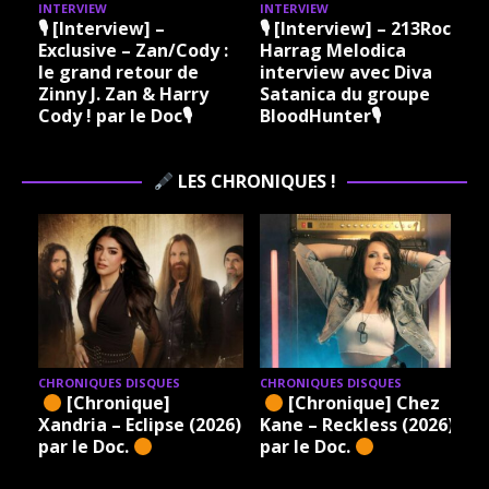
INTERVIEW
INTERVIEW
I
🎙 [Interview] –
🎙 [Interview] – 213Rock
Exclusive – Zan/Cody :
Harrag Melodica
le grand retour de
interview avec Diva
Zinny J. Zan & Harry
Satanica du groupe
Cody ! par le Doc🎙
BloodHunter🎙
LES CHRONIQUES !
CHRONIQUES DISQUES
CHRONIQUES DISQUES
[Chronique]
[Chronique] Chez
Xandria – Eclipse (2026)
Kane – Reckless (2026)
par le Doc.
par le Doc.