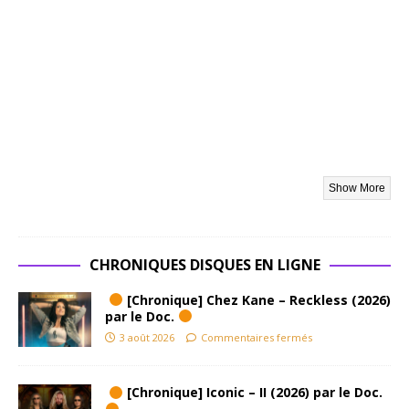
sincérité
du propos.
Pas
d’artifices,
pas de
calcul
commerci
al, juste
trois gars,
un ampli
Marshall,
et une
volonté de
CHRONIQUES DISQUES EN LIGNE
faire
hurler le
[Chronique] Chez Kane – Reckless (2026)
métal
par le Doc.
jusqu’à
3 août 2026
Commentaires fermés
l’usure.
Ce son
rugueux,
[Chronique] Iconic – II (2026) par le Doc.
presque