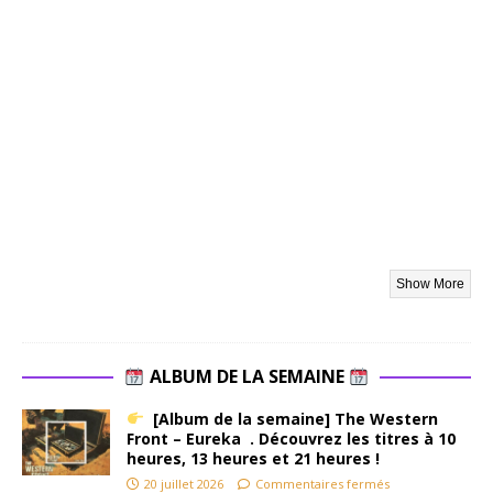
groupe
britanniqu
e Tank,
fait partie
de ceux-là.
Sorti en
1983, au
cœur du
tumulte
flamboyan
t de la
New
Wave of
British
Heavy
ALBUM DE LA SEMAINE
Metal, ce
disque est
[Album de la semaine] The Western
une
Front – Eureka . Découvrez les titres à 10
heures, 13 heures et 21 heures !
relique
d’acier,
20 juillet 2026
Commentaires fermés