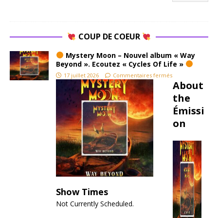
Fo
Tank n’est
ou 
pas là
cet
pour
COUP DE COEUR
est
séduire. Il
si
est là pour
Mystery Moon – Nouvel album « Way
in
déclarer la
Beyond ». Ecoutez « Cycles Of Life »
ble
guerre.
17 juillet 2026
Commentaires fermés
About
Dans un
Tu
monde où
the
Iron
Émissi
Oli
Maiden
on
peaufine
ses
harmonies
épiques et
où Def
Leppard
Show Times
part à la
conquête
Not Currently Scheduled.
des radios