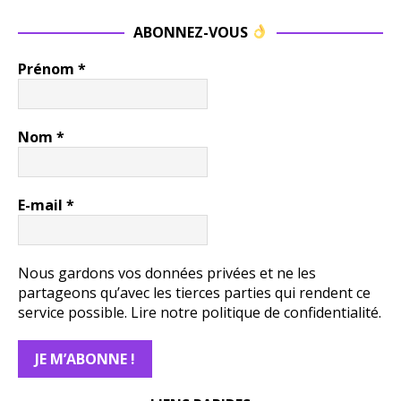
compromi
ABONNEZ-VOUS
s, il reste
une
Prénom
*
référence.
Il y a des
soirs où,
casque
Nom
*
sur les
oreilles,
on a
E-mail
*
besoin de
cette voix
râpeuse,
de ces
Nous gardons vos données privées et ne les
guitares
partageons qu’avec les tierces parties qui rendent ce
rugissante
service possible.
Lire notre politique de confidentialité.
s, de cette
rumeur de
guerre.
This