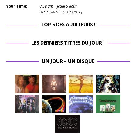
Means
Your Time:
8
:
59
am
jeudi 6 août
War si
UTC (undefined, UTC) [UTC]
précieux
aujourd’hu
TOP 5 DES AUDITEURS !
i.
Ce disque
ne plaira
LES DERNIERS TITRES DU JOUR !
pas à tout
le monde.
UN JOUR – UN DISQUE
Il est
râpeux,
rugueux,
imparfait.
Mais il est
authentiqu
e. Et pour
qui
cherche
un heavy
metal
sans