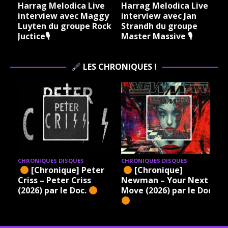
ica Live
Harrag Melodica Live
Harrag Melodica L
d’un oncle
ec Maggy
interview avec Jan
interview avec
rocker.
oupe Rock
Strandh du groupe
Philippe Courtois 
Poussiére
Master Massive 🎙
l’Argilière de
ux ? Oui.
Misanthrope🎙
Mais
LES CHRONIQUES !
chargé à
bloc.
Stay
Tuned
@Doc
Olivier
CHRONIQUES DISQUES
CHRONIQUES DISQUES
CHRON
[Chronique]
[Chronique] Tesla –
[
Newman – Your Next
Homage (2026) par le
Ruth
Move (2026) par le Doc.
Doc.
Beas
Doc