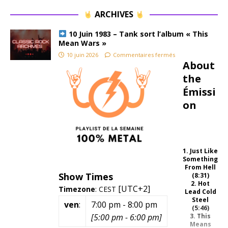
ARCHIVES
10 Juin 1983 – Tank sort l’album « This
Mean Wars »
10 juin 2026
Commentaires fermés
About
the
Émissi
on
1. Just Like
Something
From Hell
Show Times
(8:31)
2. Hot
[UTC+2]
Timezone
:
CEST
Lead Cold
Steel
ven
:
7:00 pm
-
8:00 pm
(5:46)
[
5:00 pm
-
6:00 pm
]
3. This
Means