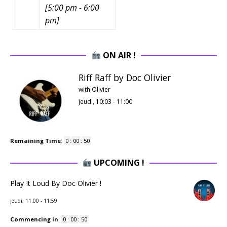
[
5:00 pm
-
6:00
pm
]
ON AIR !
Riff Raff by Doc Olivier
with Olivier
jeudi, 10:03
-
11:00
Remaining Time
:
0
:
00
:
49
UPCOMING !
Play It Loud By Doc Olivier !
jeudi, 11:00
-
11:59
Commencing in
:
0
:
00
:
49