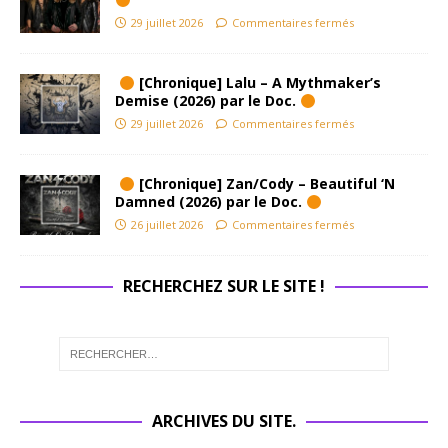
mal
29 juillet 2026
Commentaires fermés
produit
par
[Chronique] Lalu – A Mythmaker’s
moments,
Demise (2026) par le Doc.
est
29 juillet 2026
Commentaires fermés
devenu
aujourd’hu
i une
[Chronique] Zan/Cody – Beautiful ‘N
signature,
Damned (2026) par le Doc.
un rappel
26 juillet 2026
Commentaires fermés
d’une
époque
où
RECHERCHEZ SUR LE SITE !
l’important
, c’était
l’impact,
pas la
perfection.
Tank, ce
ARCHIVES DU SITE.
n’était pas