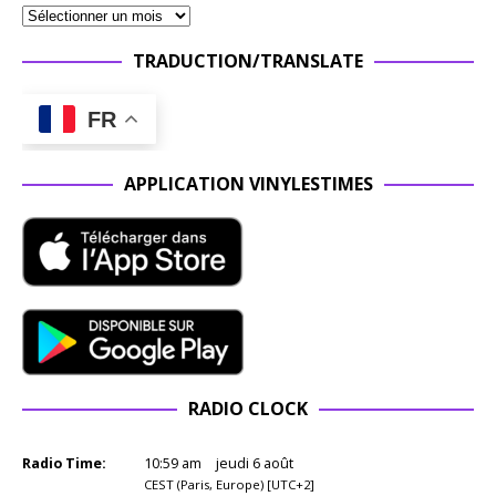
Maiden.
Ce n’était
pas Saxon
TRADUCTION/TRANSLATE
non plus.
C’était
FR
plus sale,
plus punk
dans
APPLICATION VINYLESTIMES
l’âme. Un
groupe qui
sentait la
bière, le
cuir et les
bastons
d’arrière-
salle. Et
c’est
RADIO CLOCK
préciséme
nt ce qui
Radio Time:
10
:
59
am
jeudi 6 août
rend This
CEST (Paris, Europe) [UTC+2]