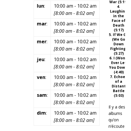
War (5:19)
lun
:
10:00 am
-
10:02 am
4.
Laughing
[
8:00 am
-
8:02 am
]
in the
Face of
mar
:
10:00 am
-
10:02 am
Death
(5:17)
[
8:00 am
-
8:02 am
]
5. If We Go
(We Go
mer
:
10:00 am
-
10:02 am
Down
[
8:00 am
-
8:02 am
]
Fighting)
(5:27)
6. I (Won’t
jeu
:
10:00 am
-
10:02 am
Ever Let
[
8:00 am
-
8:02 am
]
You Down)
(4:40)
ven
:
10:00 am
-
10:02 am
7. Echoes
of a
[
8:00 am
-
8:02 am
]
Distant
Battle
sam
:
10:00 am
-
10:02 am
(5:03)
[
8:00 am
-
8:02 am
]
Il y a des
dim
:
10:00 am
-
10:02 am
albums
[
8:00 am
-
8:02 am
]
qu’on
n’écoute