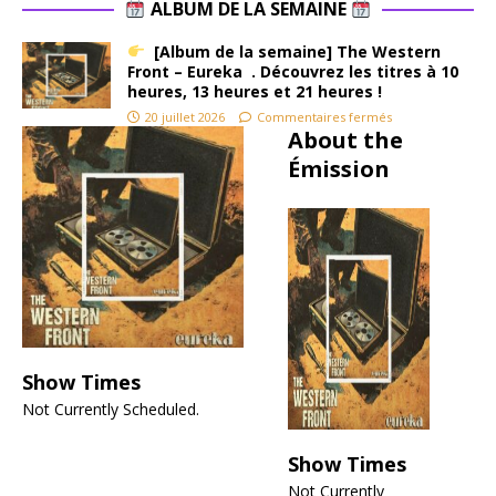
Like
ALBUM DE LA SEMAINE
Somethi
[Album de la semaine] The Western
ng From
Front – Eureka . Découvrez les titres à 10
Hell »
heures, 13 heures et 21 heures !
rugir.
20 juillet 2026
Commentaires fermés
Pas
About the
d’intro
Émission
soignée
ni de
A
producti
t
on lissée
: ce que
É
propose
n
Tank,
c’est un
Qu
assaut
Show Times
ans
frontal,
tar
Not Currently Scheduled.
où les
enf
guitares
so
Show Times
crissent
to
Not Currently
comme