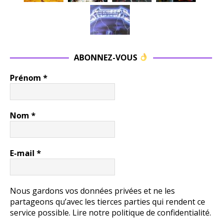
aujourd’
et
hui.
un
Ce
gr
disque
ré
ne plaira
re
ABONNEZ-VOUS
pas à
s 
tout le
im
Prénom
*
monde.
en
Il est
de
râpeux,
d
rugueux,
Nom
*
R
imparfai
Jo
t. Mais il
Fo
est
Su
E-mail
*
authenti
T
que. Et
en
pour qui
Eu
cherche
Nous gardons vos données privées et ne les
Au
un
partageons qu’avec les tierces parties qui rendent ce
dit,
heavy
service possible.
Lire notre politique de confidentialité.
qu
metal