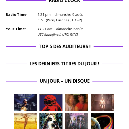
RADIO CLOCK
l’e
dans
ép
l’âme.
le
Radio Time:
1
:
21
pm
dimanche 9 août
Un
pu
CEST (Paris, Europe) [UTC+2]
groupe
cô
Your Time:
11
:
21
am
dimanche 9 août
qui
les
UTC (undefined, UTC) [UTC]
sentait
o
la bière,
mé
TOP 5 DES AUDITEURS !
le cuir et
éta
les
ess
bastons
LES DERNIERS TITRES DU JOUR !
et
d’arrière-
ref
salle. Et
éta
c’est
UN JOUR – UN DISQUE
con
précisé
po
ment ce
im
qui rend
ent
This
M
Means
pr
War si
ra
précieux
de