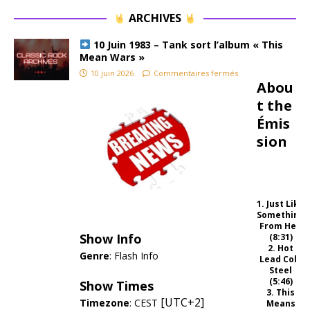
ARCHIVES
10 Juin 1983 – Tank sort l’album « This
Mean Wars »
10 juin 2026
Commentaires fermés
Abou
t the
Émis
sion
1. Just Like
Something
From Hell
Show Info
(8:31)
2. Hot
Genre
:
Flash Info
Lead Cold
Steel
(5:46)
Show Times
3. This
[UTC+2]
Timezone
:
CEST
Means