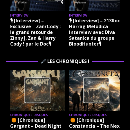
pu
tes, de
Pr
cette
Mu
INTERVIEW
INTERVIEW
I
rumeur
Br
🎙 [Interview] –
🎙 [Interview] – 213Rock
de
Exclusive – Zan/Cody :
Harrag Melodica
Sa
guerre.
le grand retour de
interview avec Diva
ch
This
Zinny J. Zan & Harry
Satanica du groupe
gr
Means
Cody ! par le Doc🎙
BloodHunter🎙
dév
War,
un
c’est ce
pr
LES CHRONIQUES !
cri-là. Un
n
cri venu
da
de 1983,
cla
mais
sa
toujours
au
vivant.
co
À
d’
redécou
co
vrir sans
nos
CHRONIQUES DISQUES
CHRONIQUES DISQUES
filtre,
[Chronique]
[Chronique]
Gu
comme
Gargant – Dead Night
Constancia – The Next
mé