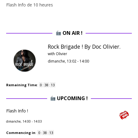
Flash Info de 10 heures
ON AIR !
Rock Brigade ! By Doc Olivier.
with Olivier
dimanche, 13:02
-
14:00
Remaining Time
:
0
:
38
:
12
UPCOMING !
Flash Info !
dimanche, 14:00
-
14:03
Commencing in
:
0
:
38
:
12