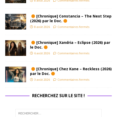
8 août 2026
Commentaires fermés
jusqu’à
Pr
l’usure.
Mu
Ce son
[Chronique] Constancia – The Next Step
Et 
rugueux,
(2026) par le Doc.
qu
presque
8 août 2026
Commentaires fermés
ch
mal
s 
produit
s
par
[Chronique] Xandria – Eclipse (2026) par
pr
le Doc.
moment
L’h
s, est
6 août 2026
Commentaires fermés
Ne
devenu
co
aujourd’
e
[Chronique] Chez Kane – Reckless (2026)
hui une
par le Doc.
Bu
signatur
Ai
3 août 2026
Commentaires fermés
e, un
lo
rappel
gui
d’une
RECHERCHEZ SUR LE SITE !
He
époque
Ca
où
et
l’importa
Ni
nt,