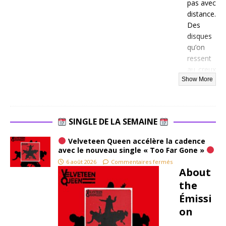
pas avec
distance.
Des
disques
qu’on
ressent
au creux
du
ventre,
comme
une
SINGLE DE LA SEMAINE
décharg
e
Velveteen Queen accélère la cadence
d’adréna
avec le nouveau single « Too Far Gone »
line ou
6 août 2026
Commentaires fermés
un écho
About
d’un
the
temps
Émissi
révolu.
on
This
Means