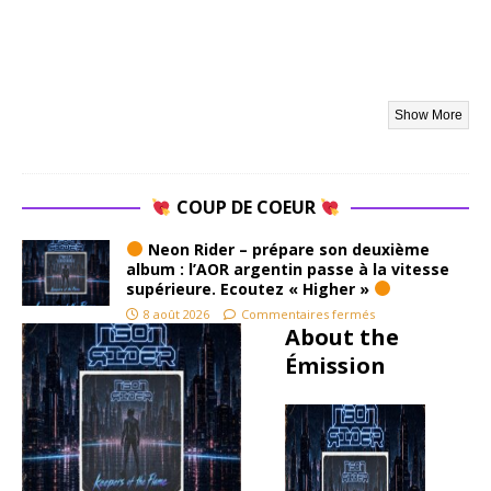
tré
guerre.
ca
Dans un
Po
monde
am
où Iron
To
Maiden
Jou
peaufine
Fo
ses
ou 
harmoni
cet
es
COUP DE COEUR
est
épiques
si
Neon Rider – prépare son deuxième
et où
in
album : l’AOR argentin passe à la vitesse
Def
supérieure. Ecoutez « Higher »
ble
Leppard
8 août 2026
Commentaires fermés
part à la
About the
Tu
conquêt
Émission
e des
Oli
radios
A
américai
t
nes,
Tank
É