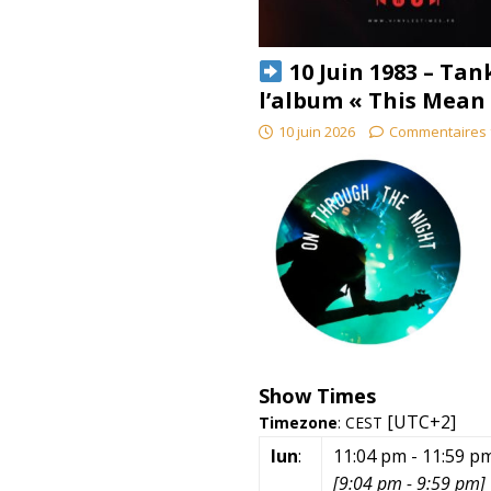
10 Juin 1983 – Tan
l’album « This Mean
10 juin 2026
Commentaires 
Show Times
[UTC+2]
Timezone
:
CEST
lun
:
11:04 pm
-
11:59 p
[
9:04 pm
-
9:59 pm
]