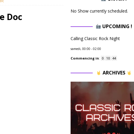
oc
No Show currently scheduled.
e Doc
UPCOMING !
Calling Classic Rock Night
samedi, 00:00
-
02:00
Commencing in
:
0
:
10
:
43
ARCHIVES