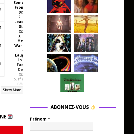
Something
From Hell
m
(8:31)
2. Hot
Lead Cold
m
Steel
(5:46)
3. This
Means
m
War (5:19)
4.
Laughing
in the
m
Face of
Death
(5:17)
5. If We Go
(We Go
Down
Fighting)
(5:27)
6. I (Won’t
ABONNEZ-VOUS
Ever Let
You Down)
INE
(4:40)
Prénom
*
7. Echoes
of a
Distant