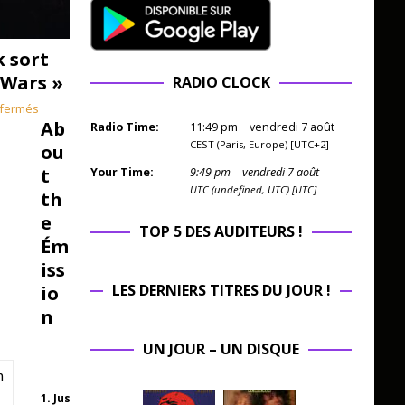
k sort
 Wars »
RADIO CLOCK
fermés
Ab
Radio Time:
11
:
49
pm
vendredi 7 août
CEST (Paris, Europe) [UTC+2]
ou
t
Your Time:
9
:
49
pm
vendredi 7 août
UTC (undefined, UTC) [UTC]
th
e
TOP 5 DES AUDITEURS !
Ém
iss
LES DERNIERS TITRES DU JOUR !
io
n
UN JOUR – UN DISQUE
m
1. Just Like