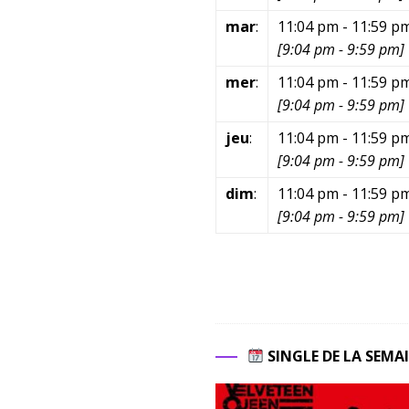
mar
:
11:04 pm
-
11:59 p
[
9:04 pm
-
9:59 pm
]
mer
:
11:04 pm
-
11:59 p
[
9:04 pm
-
9:59 pm
]
jeu
:
11:04 pm
-
11:59 p
[
9:04 pm
-
9:59 pm
]
dim
:
11:04 pm
-
11:59 p
[
9:04 pm
-
9:59 pm
]
SINGLE DE LA SEMA