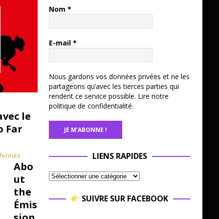
Battle
Nom
*
(5:03)
Il y a
des
E-mail
*
albu
ms
qu’o
Nous gardons vos données privées et ne les
n
partageons qu’avec les tierces parties qui
n’éc
rendent ce service possible.
Lire notre
politique de confidentialité.
oute
avec le
pas
o Far
avec
dista
nce.
LIENS RAPIDES
fermés
Des
Abo
disq
ut
ues
the
qu’o
SUIVRE SUR FACEBOOK
Émis
n
ress
sion