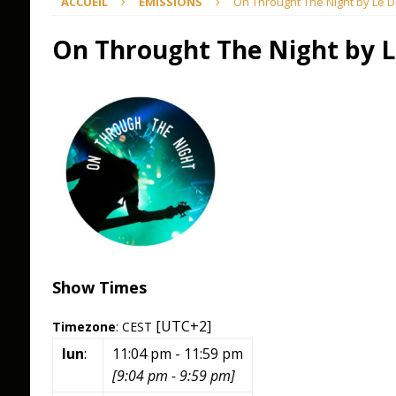
ACCUEIL
ÉMISSIONS
On Throught The Night by Le D
On Throught The Night by L
Show Times
[UTC+2]
Timezone
:
CEST
lun
:
11:04 pm
-
11:59 pm
[
9:04 pm
-
9:59 pm
]