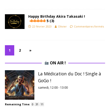
Happy Birthday Akira Takasaki !
5 (3)
22 février 2023
Olivier
Commentaires fermés
1
2
»
ON AIR !
La Médication du Doc ! Single à
GoGo !
samedi, 12:00
-
13:00
Remaining Time
:
0
:
31
:
11