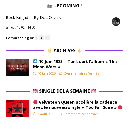
UPCOMING !
Rock Brigade ! By Doc Olivier.
samedi, 13:02
-
14:00
Commencing in
:
0
:
33
:
11
ARCHIVES
10 Juin 1983 – Tank sort l’album « This
Mean Wars »
10 juin 2026
Commentaires fermés
SINGLE DE LA SEMAINE
Velveteen Queen accélère la cadence
avec le nouveau single « Too Far Gone »
6 août 2026
Commentaires fermés