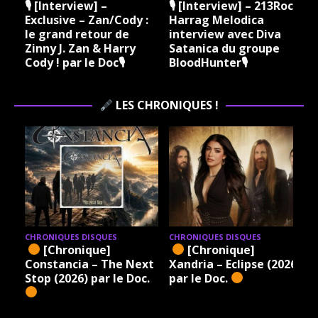
🎙 [Interview] –
🎙 [Interview] – 213Rock
Exclusive – Zan/Cody :
Harrag Melodica
le grand retour de
interview avec Diva
Zinny J. Zan & Harry
Satanica du groupe
Cody ! par le Doc🎙
BloodHunter🎙
LES CHRONIQUES !
CHRONIQUES DISQUES
CHRONIQUES DISQUES
[Chronique]
[Chronique]
Constancia – The Next
Xandria – Eclipse (2026)
Stop (2026) par le Doc.
par le Doc.