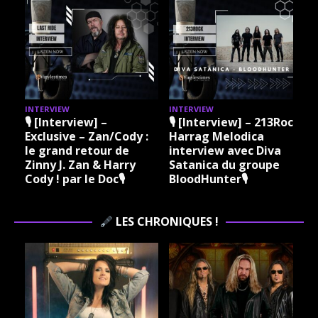
INTERVIEW
INTERVIEW
I
🎙 [Interview] –
🎙 [Interview] – 213Rock
Exclusive – Zan/Cody :
Harrag Melodica
le grand retour de
interview avec Diva
Zinny J. Zan & Harry
Satanica du groupe
Cody ! par le Doc🎙
BloodHunter🎙
LES CHRONIQUES !