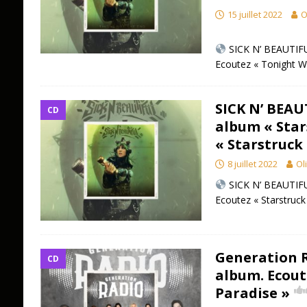
15 juillet 2022
O
SICK N’ BEAUTIFUL
Ecoutez « Tonight 
SICK N’ BEAU
CD
album « Star
« Starstruck
8 juillet 2022
Ol
SICK N’ BEAUTIFUL
Ecoutez « Starstruck
Generation R
CD
album. Ecout
Paradise »