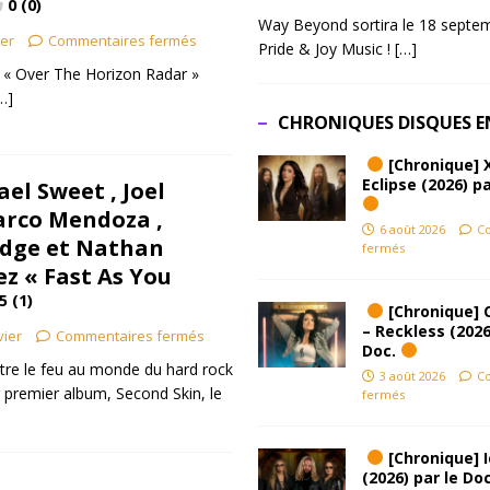
0 (0)
Way Beyond sortira le 18 septem
ier
Commentaires fermés
Pride & Joy Music !
[…]
 « Over The Horizon Radar »
…]
CHRONIQUES DISQUES E
[Chronique] 
Eclipse (2026) pa
ael Sweet , Joel
arco Mendoza ,
6 août 2026
C
dge et Nathan
fermés
ez « Fast As You
5 (1)
[Chronique] 
– Reckless (2026
vier
Commentaires fermés
Doc.
ttre le feu au monde du hard rock
3 août 2026
C
r premier album, Second Skin, le
fermés
[Chronique] Ic
(2026) par le Do