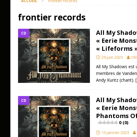
ACCUEIL
frontier records
frontier records
All My Shado
CD
« Eerie Mons
« Lifeforms 
29 juin 2023
Oli
All My Shadows est u
membres de Vanden Pl
Andy Kuntz (chant).
All My Shado
CD
« Eerie Mons
Phantoms Of
0 (0)
13 janvier 2023