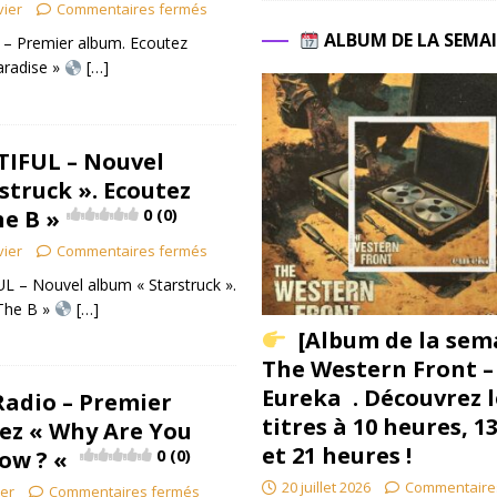
vier
Commentaires fermés
ALBUM DE LA SEMA
 – Premier album. Ecoutez
aradise »
[…]
TIFUL – Nouvel
struck ». Ecoutez
he B »
0 (0)
vier
Commentaires fermés
 – Nouvel album « Starstruck ».
 The B »
[…]
[Album de la sem
The Western Front –
Eureka . Découvrez l
adio – Premier
titres à 10 heures, 1
ez « Why Are You
et 21 heures !
ow ? «
0 (0)
20 juillet 2026
Commentaire
ier
Commentaires fermés