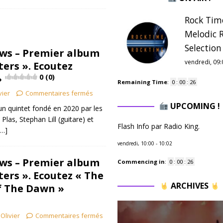
Rock Tim
Melodic 
Selection 
ws – Premier album
vendredi, 09:
ters ». Ecoutez
»
0 (0)
Remaining Time
:
0
:
00
:
25
vier
Commentaires fermés
UPCOMING !
n quintet fondé en 2020 par les
as, Stephan Lill (guitare) et
Flash Info par Radio King.
[…]
vendredi, 10:00
-
10:02
ws – Premier album
Commencing in
:
0
:
00
:
25
ters ». Ecoutez « The
ARCHIVES
 The Dawn »
Olivier
Commentaires fermés