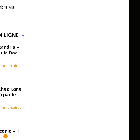
bre via
N LIGNE
Xandria –
r le Doc.
ommentaires
Chez Kane
) par le
ommentaires
onic – II
c.