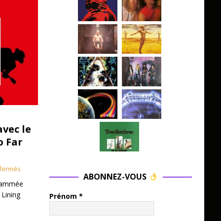
avec le
o Far
fermés
ABONNEZ-VOUS
grammée
 Lining
Prénom
*