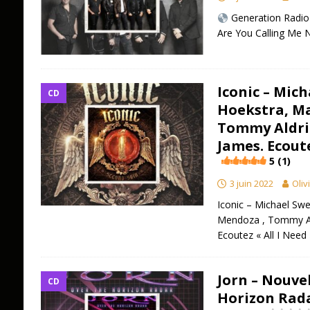
Generation Radio
Are You Calling Me
Iconic – Mich
CD
Hoekstra, M
Tommy Aldri
James. Ecoute
5 (1)
3 juin 2022
Oliv
Iconic – Michael Swe
Mendoza , Tommy Al
Ecoutez « All I Need
Jorn – Nouve
CD
Horizon Rada