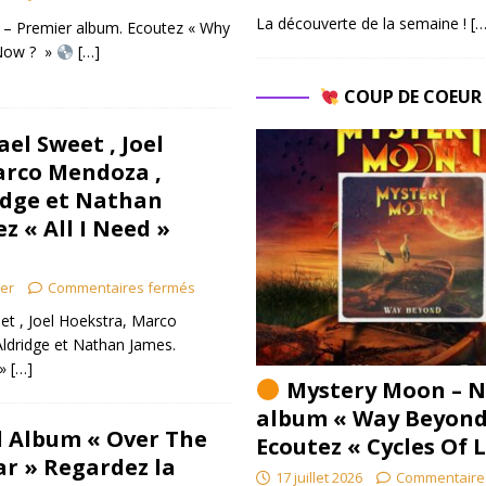
La découverte de la semaine !
[…
 – Premier album. Ecoutez « Why
 Now ? »
[…]
COUP DE COEU
ael Sweet , Joel
arco Mendoza ,
dge et Nathan
z « All I Need »
ier
Commentaires fermés
et , Joel Hoekstra, Marco
dridge et Nathan James.
 »
[…]
Mystery Moon – N
album « Way Beyond
l Album « Over The
Ecoutez « Cycles Of 
r » Regardez la
17 juillet 2026
Commentaire