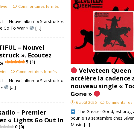
livier
Commentaires fermés
 – Nouvel album « Starstruck ».
We Go To War »
[…]
TIFUL – Nouvel
struck ». Ecoutez
 »
5 (1)
Velveteen Queen
ivier
Commentaires fermés
accélère la cadence 
 – Nouvel album « Starstruck ».
nouveau single « To
 »
[…]
Gone »
6 août 2026
Commentaires 
adio – Premier
​ The Greater Good, est pro
pour le 18 septembre chez Silver
ez « Lights Go Out In
Music.
[…]
0 (0)