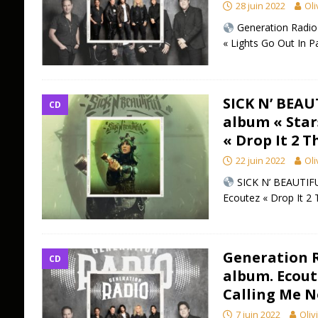
28 juin 2022
Oli
Generation Radio
« Lights Go Out In P
SICK N’ BEAU
CD
album « Star
« Drop It 2 T
22 juin 2022
Oli
SICK N’ BEAUTIFUL
Ecoutez « Drop It 2
Generation R
CD
album. Ecout
Calling Me N
7 juin 2022
Oliv