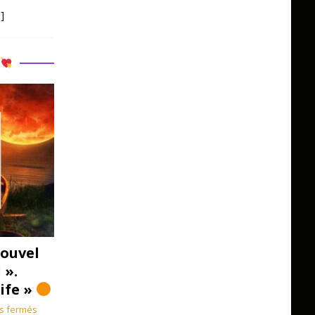
]
R
ouvel
 ».
Life »
s fermés