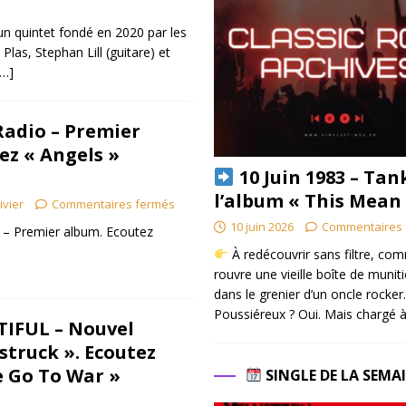
n quintet fondé en 2020 par les
as, Stephan Lill (guitare) et
[…]
adio – Premier
ez « Angels »
10 Juin 1983 – Tan
l’album « This Mean
ivier
Commentaires fermés
10 juin 2026
Commentaires 
 – Premier album. Ecoutez
À redécouvrir sans filtre, co
rouvre une vieille boîte de munit
dans le grenier d’un oncle rocker.
Poussiéreux ? Oui. Mais chargé à
TIFUL – Nouvel
struck ». Ecoutez
 Go To War »
SINGLE DE LA SEMA