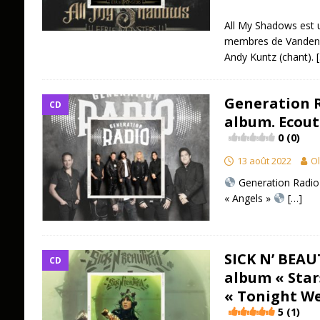
All My Shadows est u
membres de Vanden Pl
Andy Kuntz (chant).
Generation R
CD
album. Ecout
0 (0)
13 août 2022
Ol
Generation Radio
« Angels »
[…]
SICK N’ BEAU
CD
album « Star
« Tonight We
5 (1)