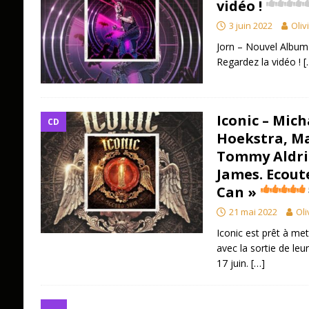
vidéo !
3 juin 2022
Oliv
Jorn – Nouvel Album
Regardez la vidéo !
[
Iconic – Mich
CD
Hoekstra, M
Tommy Aldri
James. Ecout
Can »
21 mai 2022
Oli
Iconic est prêt à me
avec la sortie de leu
17 juin.
[…]