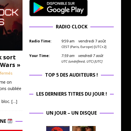
RADIO CLOCK
Radio Time:
9
:
59
am
vendredi 7 août
CEST (Paris, Europe) [UTC+2]
k sort
Your Time:
7
:
59
am
vendredi 7 août
UTC (undefined, UTC) [UTC]
 Wars »
fermés
TOP 5 DES AUDITEURS !
mme on
ions oubliée
LES DERNIERS TITRES DU JOUR !
 bloc.
[…]
UN JOUR – UN DISQUE
INE