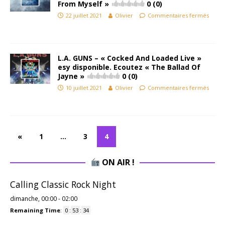
From Myself »
0 (0)
22 juillet 2021
Olivier
Commentaires fermés
L.A. GUNS – « Cocked And Loaded Live »
esy disponible. Ecoutez « The Ballad Of
Jayne »
0 (0)
10 juillet 2021
Olivier
Commentaires fermés
«
1
…
3
4
ON AIR !
Calling Classic Rock Night
dimanche, 00:00
-
02:00
Remaining Time
:
0
:
53
:
33