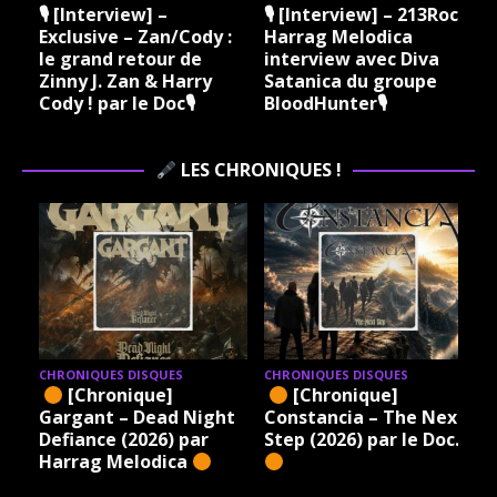
🎙 [Interview] –
🎙 [Interview] – 213Rock
Exclusive – Zan/Cody :
Harrag Melodica
le grand retour de
interview avec Diva
Zinny J. Zan & Harry
Satanica du groupe
Cody ! par le Doc🎙
BloodHunter🎙
LES CHRONIQUES !
CHRONIQUES DISQUES
CHRONIQUES DISQUES
[Chronique]
[Chronique]
Gargant – Dead Night
Constancia – The Next
Defiance (2026) par
Step (2026) par le Doc.
Harrag Melodica