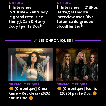
INTERVIEW
INTERVIEW
I
🎙 [Interview] –
🎙 [Interview] – 213Rock
Exclusive – Zan/Cody :
Harrag Melodica
le grand retour de
interview avec Diva
Zinny J. Zan & Harry
Satanica du groupe
Cody ! par le Doc🎙
BloodHunter🎙
LES CHRONIQUES !
CHRONIQUES DISQUES
CHRONIQUES DISQUES
[Chronique] Chez
[Chronique] Iconic –
Kane – Reckless (2026)
II (2026) par le Doc.
par le Doc.