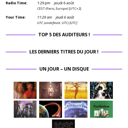
Radio Time:
1
:
29
pm
jeudi 6 août
CEST (Paris, Europe) [UTC+2]
Your Time:
11
:
29
am
jeudi 6 août
UTC (undefined, UTC) [UTC]
TOP 5 DES AUDITEURS !
LES DERNIERS TITRES DU JOUR !
UN JOUR – UN DISQUE