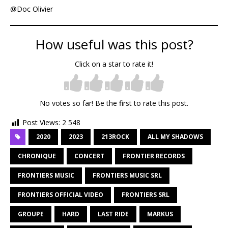
@Doc Olivier
How useful was this post?
Click on a star to rate it!
No votes so far! Be the first to rate this post.
Post Views:
2 548
2020
2023
213ROCK
ALL MY SHADOWS
CHRONIQUE
CONCERT
FRONTIER RECORDS
FRONTIERS MUSIC
FRONTIERS MUSIC SRL
FRONTIERS OFFICIAL VIDEO
FRONTIERS SRL
GROUPE
HARD
LAST RIDE
MARKUS