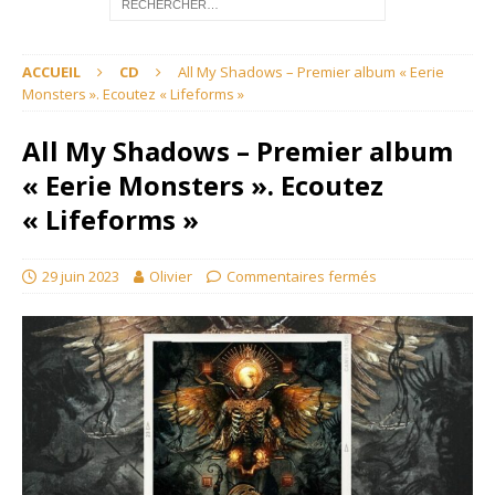
ACCUEIL
CD
All My Shadows – Premier album « Eerie
Monsters ». Ecoutez « Lifeforms »
All My Shadows – Premier album
« Eerie Monsters ». Ecoutez
« Lifeforms »
29 juin 2023
Olivier
Commentaires fermés