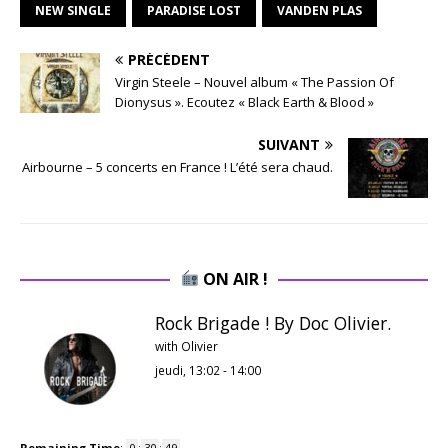
NEW SINGLE
PARADISE LOST
VANDEN PLAS
PRÉCÉDENT
Virgin Steele – Nouvel album « The Passion Of
Dionysus ». Ecoutez « Black Earth & Blood »
SUIVANT
Airbourne – 5 concerts en France ! L’été sera chaud.
ON AIR !
Rock Brigade ! By Doc Olivier.
with Olivier
jeudi, 13:02
-
14:00
Remaining Time
:
0
:
30
:
48