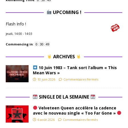
UPCOMING !
Flash Info !
jeudi, 14:00
-
14:03
Commencing in
:
0
:
30
:
48
ARCHIVES
10 Juin 1983 – Tank sort l’album « This
Mean Wars »
10 juin 2026
Commentaires fermés
SINGLE DE LA SEMAINE
Velveteen Queen accélère la cadence
avec le nouveau single « Too Far Gone »
6 août 2026
Commentaires fermés