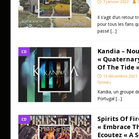
7 janvier 2022
O
Il s’agit d’un retour 
pour tous les fans qu
passé
[…]
Kandia – No
CD
« Quaternary
Of The Tide »
13 décembre 2021
fermés
Kandia, un groupe de 
Portugal
[…]
Spirits Of Fi
CD
« Embrace T
Ecoutez « A 