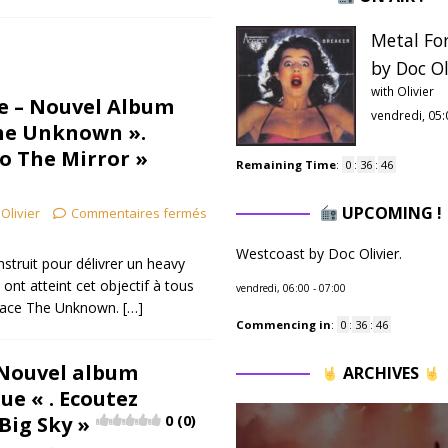
Metal Fo
by Doc Ol
with Olivier
re – Nouvel Album
vendredi, 05:
he Unknown ».
to The Mirror »
Remaining Time
:
0
:
36
:
44
UPCOMING !
Olivier
Commentaires fermés
Westcoast by Doc Olivier.
onstruit pour délivrer un heavy
 ont atteint cet objectif à tous
vendredi, 06:00
-
07:00
brace The Unknown.
[…]
Commencing in
:
0
:
36
:
44
 Nouvel album
ARCHIVES
ue « . Ecoutez
Big Sky »
0 (0)