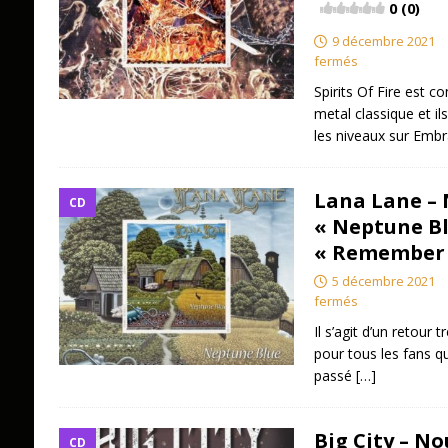
0 (0)
9 décembre 2021
fermés
Spirits Of Fire est c
metal classique et ils
les niveaux sur Em
Lana Lane –
CD
« Neptune Bl
« Remember
5 décembre 2021
fermés
Il s’agit d’un retour 
pour tous les fans qu
passé
[…]
Big City – No
CD