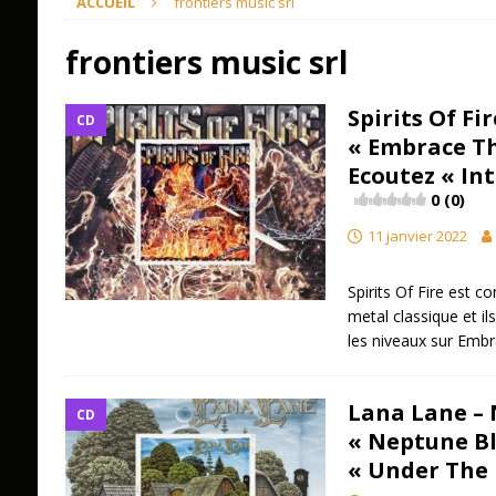
ACCUEIL
frontiers music srl
frontiers music srl
Spirits Of Fi
CD
« Embrace T
Ecoutez « In
0 (0)
11 janvier 2022
Spirits Of Fire est c
metal classique et ils
les niveaux sur Em
Lana Lane –
CD
« Neptune Bl
« Under The 