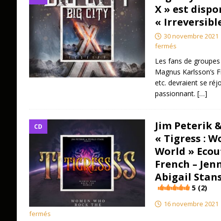
X » est dispo
« Irreversibl
30 novembre 2021
fermés
Les fans de groupes 
Magnus Karlsson’s Fr
etc. devraient se réj
passionnant.
[…]
Jim Peterik 
CD
« Tigress : 
World » Ecout
French – Jen
Abigail Stans
5 (2)
16 novembre 2021
fermés