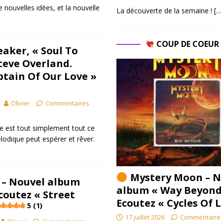
 nouvelles idées, et la nouvelle
La découverte de la semaine !
[…
COUP DE COEU
aker, « Soul To
Steve Overland.
ptain Of Our Love »
Olivier
Commentaires
te est tout simplement tout ce
lodique peut espérer et rêver.
Mystery Moon – N
 – Nouvel album
album « Way Beyond
coutez « Street
Ecoutez « Cycles Of 
5 (1)
17 juillet 2026
Commentaire