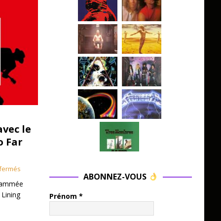
avec le
o Far
fermés
ABONNEZ-VOUS
grammée
 Lining
Prénom
*