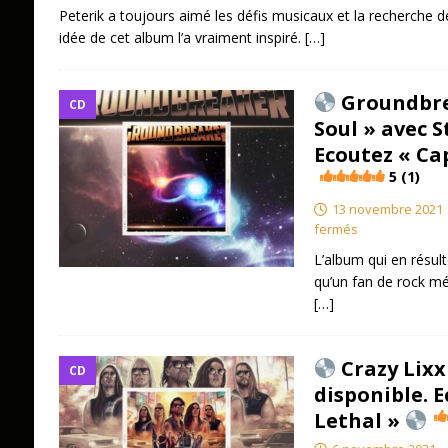
Peterik a toujours aimé les défis musicaux et la recherche de
idée de cet album l’a vraiment inspiré.
[…]
Groundbre
CD
Soul » avec 
Ecoutez « Ca
5 (1)
13 novembre 2021
fermés
L’album qui en résul
qu’un fan de rock mé
[…]
Crazy Lixx
CD
disponible. E
Lethal »