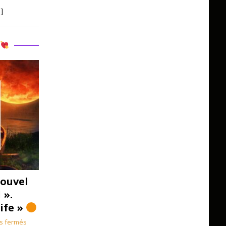
]
R
ouvel
 ».
Life »
s fermés