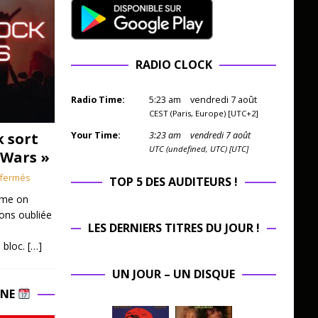
RADIO CLOCK
Radio Time:
5
:
23
am
vendredi 7 août
CEST (Paris, Europe) [UTC+2]
k sort
Your Time:
3
:
23
am
vendredi 7 août
UTC (undefined, UTC) [UTC]
 Wars »
fermés
TOP 5 DES AUDITEURS !
mme on
ions oubliée
LES DERNIERS TITRES DU JOUR !
 bloc.
[…]
UN JOUR – UN DISQUE
INE