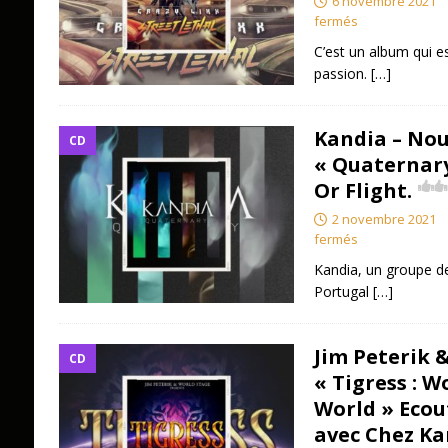
6 novembre 2021
fermés
C’est un album qui es
passion.
[…]
Kandia – No
CD
« Quaternary
Or Flight.
2 novembre 2021
fermés
Kandia, un groupe de 
Portugal
[…]
Jim Peterik 
CD
« Tigress : 
World » Ecou
avec Chez Ka