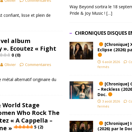
Olivier
Commentaires
Way Beyond sortira le 18 septem
Pride & Joy Music !
[…]
t confiant, lisse et plein de
CHRONIQUES DISQUES E
uvel album
[Chronique] 
 ». Ecoutez « Fight
Eclipse (2026) pa
0 (0)
6 août 2026
C
Olivier
Commentaires
fermés
métal alternatif originaire du
[Chronique] 
– Reckless (2026
Doc.
3 août 2026
C
& World Stage
fermés
Women Who Rock The
tez « A Cappella –
[Chronique] Ic
ne »
5 (2)
(2026) par le Do