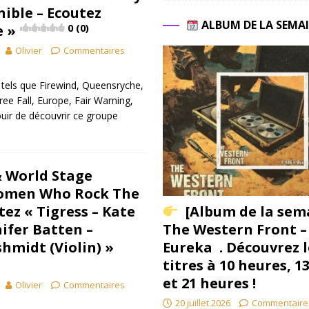
nible – Ecoutez
ALBUM DE LA SEMA
e »
0 (0)
Olivier
Commentaires
tels que Firewind, Queensryche,
ee Fall, Europe, Fair Warning,
ouir de découvrir ce groupe
& World Stage
Women Who Rock The
ez « Tigress – Kate
[Album de la sem
nifer Batten –
The Western Front –
hmidt (Violin) »
Eureka . Découvrez l
titres à 10 heures, 1
et 21 heures !
Olivier
Commentaires
20 juillet 2026
Commentaire