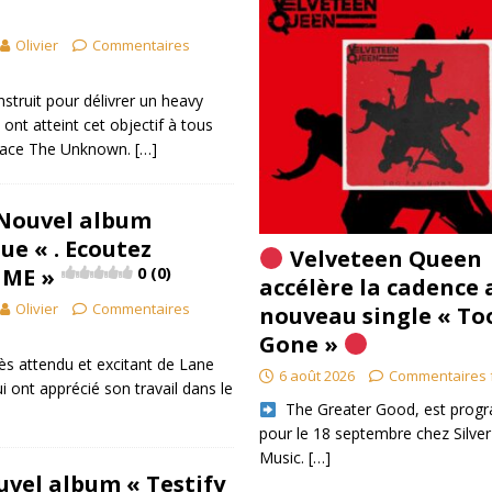
Olivier
Commentaires
onstruit pour délivrer un heavy
 ont atteint cet objectif à tous
brace The Unknown.
[…]
 Nouvel album
ue « . Ecoutez
Velveteen Queen
 ME »
0 (0)
accélère la cadence 
Olivier
Commentaires
nouveau single « To
Gone »
très attendu et excitant de Lane
6 août 2026
Commentaires 
i ont apprécié son travail dans le
​ The Greater Good, est pro
pour le 18 septembre chez Silver
Music.
[…]
uvel album « Testify