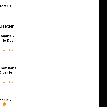
bre via
N LIGNE
Xandria –
r le Doc.
ommentaires
Chez Kane
) par le
ommentaires
onic – II
c.