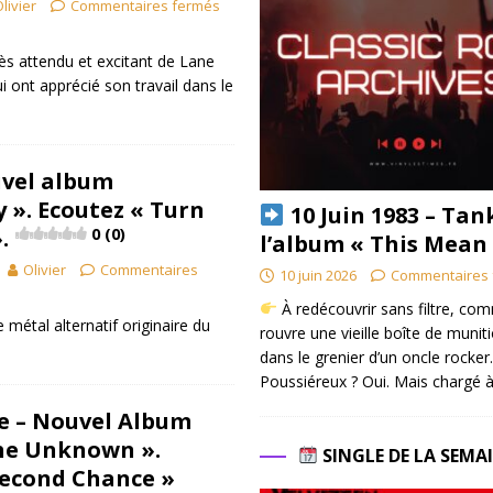
livier
Commentaires fermés
très attendu et excitant de Lane
i ont apprécié son travail dans le
uvel album
 ». Ecoutez « Turn
10 Juin 1983 – Tan
.
0 (0)
l’album « This Mean
Olivier
Commentaires
10 juin 2026
Commentaires 
À redécouvrir sans filtre, co
métal alternatif originaire du
rouvre une vieille boîte de munit
dans le grenier d’un oncle rocker.
Poussiéreux ? Oui. Mais chargé à
re – Nouvel Album
he Unknown ».
SINGLE DE LA SEMA
Second Chance »