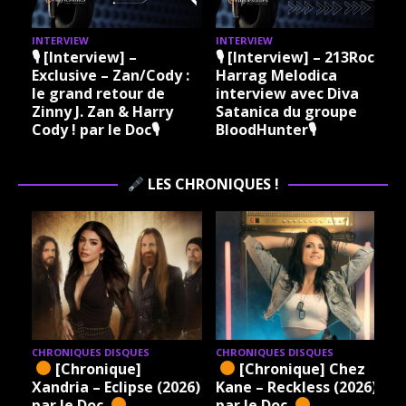
INTERVIEW
INTERVIEW
I
🎙 [Interview] –
🎙 [Interview] – 213Rock
Exclusive – Zan/Cody :
Harrag Melodica
le grand retour de
interview avec Diva
Zinny J. Zan & Harry
Satanica du groupe
Cody ! par le Doc🎙
BloodHunter🎙
LES CHRONIQUES !
CHRONIQUES DISQUES
CHRONIQUES DISQUES
[Chronique]
[Chronique] Chez
Xandria – Eclipse (2026)
Kane – Reckless (2026)
par le Doc.
par le Doc.