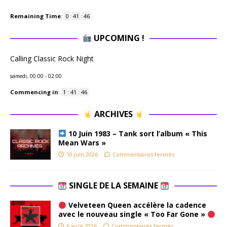
Remaining Time
:
0
:
41
:
46
UPCOMING !
Calling Classic Rock Night
samedi, 00:00
-
02:00
Commencing in
:
1
:
41
:
46
ARCHIVES
10 Juin 1983 – Tank sort l’album « This
Mean Wars »
10 juin 2026
Commentaires fermés
SINGLE DE LA SEMAINE
Velveteen Queen accélère la cadence
avec le nouveau single « Too Far Gone »
6 août 2026
Commentaires fermés