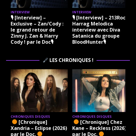
INTERVIEW
INTERVIEW
I
🎙 [Interview] –
🎙 [Interview] – 213Rock
Exclusive – Zan/Cody :
Harrag Melodica
le grand retour de
interview avec Diva
Zinny J. Zan & Harry
Satanica du groupe
Cody ! par le Doc🎙
BloodHunter🎙
LES CHRONIQUES !
CHRONIQUES DISQUES
CHRONIQUES DISQUES
[Chronique]
[Chronique] Chez
Xandria – Eclipse (2026)
Kane – Reckless (2026)
par le Doc.
par le Doc.