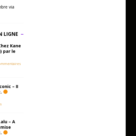
bre via
N LIGNE
Chez Kane
) par le
ommentaires
onic – II
c.
s
alu – A
emise
c.