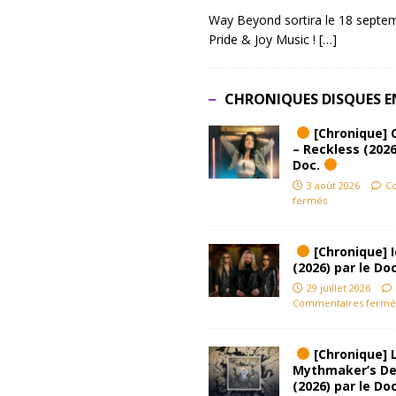
Way Beyond sortira le 18 septem
Pride & Joy Music !
[…]
CHRONIQUES DISQUES E
[Chronique] 
– Reckless (2026
Doc.
3 août 2026
C
fermés
[Chronique] Ic
(2026) par le Do
29 juillet 2026
Commentaires fermé
[Chronique] L
Mythmaker’s D
(2026) par le Do