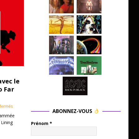
avec le
o Far
fermés
ABONNEZ-VOUS
grammée
 Lining
Prénom
*