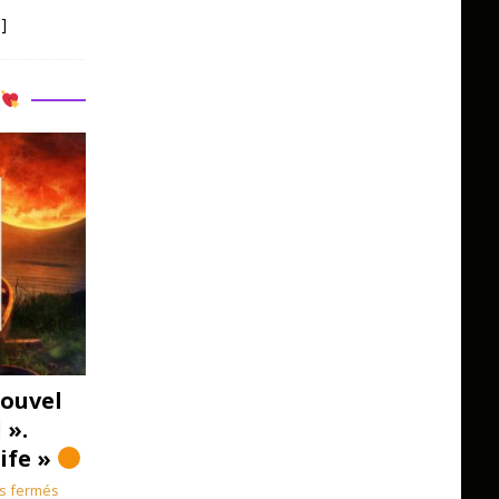
]
R
ouvel
 ».
Life »
s fermés