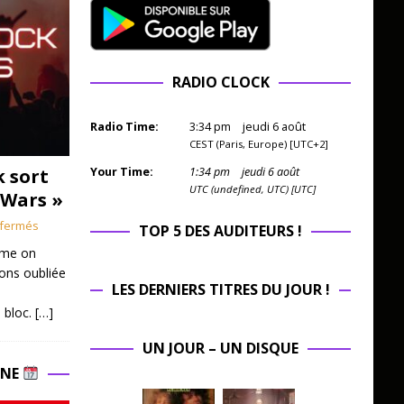
RADIO CLOCK
Radio Time:
3
:
34
pm
jeudi 6 août
CEST (Paris, Europe) [UTC+2]
k sort
Your Time:
1
:
34
pm
jeudi 6 août
UTC (undefined, UTC) [UTC]
 Wars »
fermés
TOP 5 DES AUDITEURS !
mme on
ions oubliée
LES DERNIERS TITRES DU JOUR !
 bloc.
[…]
UN JOUR – UN DISQUE
INE