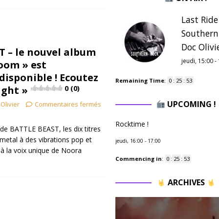
Last Ride
Southern
Doc Olivie
 – le nouvel album
jeudi, 15:00
-
Doom » est
isponible ! Ecoutez
Remaining Time
:
0
:
25
:
52
ight »
0 (0)
UPCOMING !
Olivier
Commentaires fermés
Rocktime !
n de BATTLE BEAST, les dix titres
 metal à des vibrations pop et
jeudi, 16:00
-
17:00
é à la voix unique de Noora
Commencing in
:
0
:
25
:
52
ARCHIVES