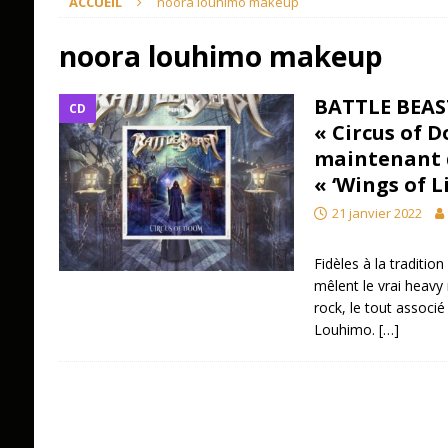
ACCUEIL
noora louhimo makeup
noora louhimo makeup
BATTLE BEAST
CD
« Circus of 
maintenant d
« ‘Wings of L
21 janvier 2022
Fidèles à la traditio
mêlent le vrai heavy
rock, le tout associ
Louhimo.
[…]