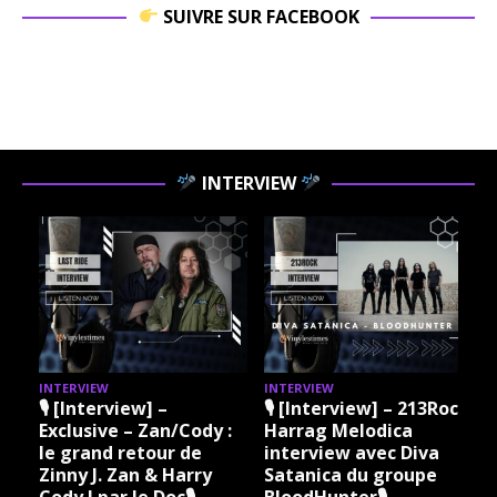
SUIVRE SUR FACEBOOK
INTERVIEW
INTERVIEW
INTERVIEW
I
🎙 [Interview] –
🎙 [Interview] – 213Rock
Exclusive – Zan/Cody :
Harrag Melodica
le grand retour de
interview avec Diva
Zinny J. Zan & Harry
Satanica du groupe