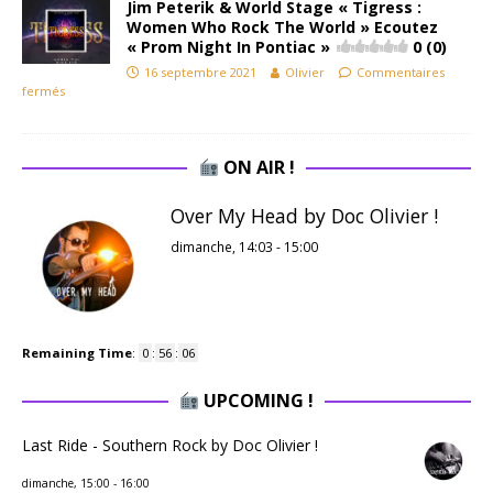
Jim Peterik & World Stage « Tigress :
Women Who Rock The World » Ecoutez
« Prom Night In Pontiac »
0 (0)
16 septembre 2021
Olivier
Commentaires
fermés
ON AIR !
Over My Head by Doc Olivier !
dimanche, 14:03
-
15:00
Remaining Time
:
0
:
56
:
05
UPCOMING !
Last Ride - Southern Rock by Doc Olivier !
dimanche, 15:00
-
16:00