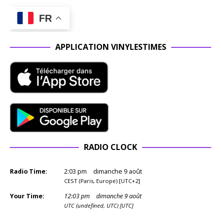
FR
APPLICATION VINYLESTIMES
RADIO CLOCK
Radio Time:
2
:
03
pm
dimanche 9 août
CEST (Paris, Europe) [UTC+2]
Your Time:
12
:
03
pm
dimanche 9 août
UTC (undefined, UTC) [UTC]