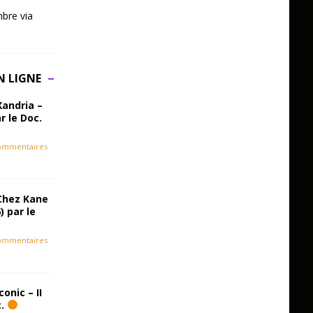
bre via
N LIGNE
Xandria –
r le Doc.
ommentaires
Chez Kane
) par le
ommentaires
onic – II
c.