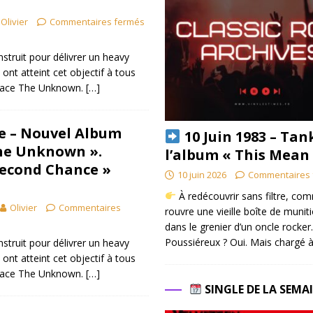
Olivier
Commentaires fermés
onstruit pour délivrer un heavy
 ont atteint cet objectif à tous
brace The Unknown.
[…]
re – Nouvel Album
10 Juin 1983 – Tan
he Unknown ».
l’album « This Mean
Second Chance »
10 juin 2026
Commentaires 
À redécouvrir sans filtre, co
Olivier
Commentaires
rouvre une vieille boîte de munit
dans le grenier d’un oncle rocker.
Poussiéreux ? Oui. Mais chargé à
onstruit pour délivrer un heavy
 ont atteint cet objectif à tous
brace The Unknown.
[…]
SINGLE DE LA SEMA