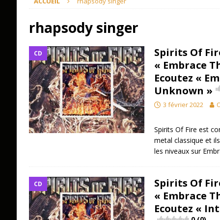
ACCUEIL
rhapsody singer
rhapsody singer
Spirits Of Fi
CD
« Embrace T
Ecoutez « Em
Unknown »
3 février 2022
O
Spirits Of Fire est c
metal classique et ils
les niveaux sur Em
Spirits Of Fi
CD
« Embrace T
Ecoutez « In
0 (0)