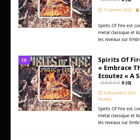
11 janvier 2022
Spirits Of Fire est c
metal classique et ils
les niveaux sur Em
Spirits Of Fi
CD
« Embrace T
Ecoutez « A 
0 (0)
9 décembre 2021
fermés
Spirits Of Fire est c
metal classique et ils
les niveaux sur Em