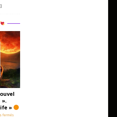
]
R
ouvel
 ».
Life »
s fermés