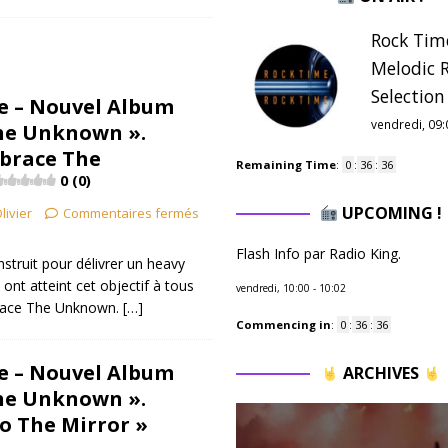
Rock Tim
Melodic 
Selection 
re – Nouvel Album
vendredi, 09:
he Unknown ».
brace The
Remaining Time
:
0
:
36
:
34
0 (0)
UPCOMING !
livier
Commentaires fermés
Flash Info par Radio King.
onstruit pour délivrer un heavy
 ont atteint cet objectif à tous
vendredi, 10:00
-
10:02
brace The Unknown.
[…]
Commencing in
:
0
:
36
:
34
re – Nouvel Album
ARCHIVES
he Unknown ».
to The Mirror »