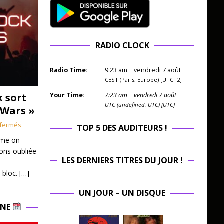
RADIO CLOCK
Radio Time:
9
:
23
am
vendredi 7 août
CEST (Paris, Europe) [UTC+2]
k sort
Your Time:
7
:
23
am
vendredi 7 août
UTC (undefined, UTC) [UTC]
 Wars »
fermés
TOP 5 DES AUDITEURS !
mme on
ions oubliée
LES DERNIERS TITRES DU JOUR !
 bloc.
[…]
UN JOUR – UN DISQUE
INE