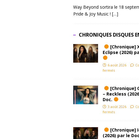
Way Beyond sortira le 18 septem
Pride & Joy Music !
[…]
CHRONIQUES DISQUES E
[Chronique] 
Eclipse (2026) pa
6 août 2026
C
fermés
[Chronique] 
– Reckless (2026
Doc.
3 août 2026
C
fermés
[Chronique] Ic
(2026) par le Do