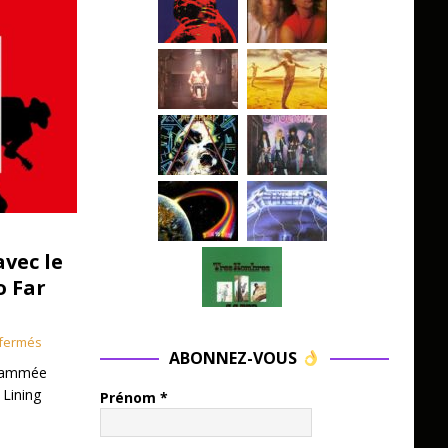
avec le
o Far
fermés
ABONNEZ-VOUS
grammée
 Lining
Prénom
*