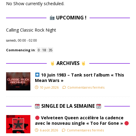
No Show currently scheduled.
UPCOMING !
Calling Classic Rock Night
samedi, 00:00
-
02:00
Commencing in
:
0
:
18
:
35
ARCHIVES
10 Juin 1983 – Tank sort l’album « This
Mean Wars »
10 juin 2026
Commentaires fermés
SINGLE DE LA SEMAINE
Velveteen Queen accélère la cadence
avec le nouveau single « Too Far Gone »
6 août 2026
Commentaires fermés