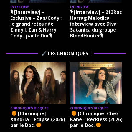
INTERVIEW
INTERVIEW
I
🎙 [Interview] –
🎙 [Interview] – 213Rock
Exclusive – Zan/Cody :
Harrag Melodica
le grand retour de
interview avec Diva
Zinny J. Zan & Harry
Satanica du groupe
Cody ! par le Doc🎙
BloodHunter🎙
LES CHRONIQUES !
CHRONIQUES DISQUES
CHRONIQUES DISQUES
[Chronique]
[Chronique] Chez
Xandria – Eclipse (2026)
Kane – Reckless (2026)
par le Doc.
par le Doc.