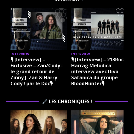
INTERVIEW
INTERVIEW
I
🎙 [Interview] –
🎙 [Interview] – 213Rock
Exclusive – Zan/Cody :
Harrag Melodica
le grand retour de
interview avec Diva
Zinny J. Zan & Harry
Satanica du groupe
Cody ! par le Doc🎙
BloodHunter🎙
LES CHRONIQUES !