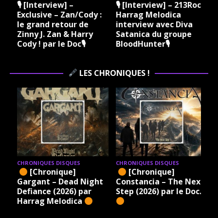
ock
🎙 [Interview] – 213Rock
🎙 [Interview] – 213Rock
Harrag Melodica &
Harrag Melodica Live
Madama Rock – Sylvie
interview avec Hannes
Grare 20 07 2026
Braun du groupe Kissin
Vinylestimes Classic
Dynamite 🎙
J
Rock Radio 🎙
LES CHRONIQUES !
CHRONIQUES DISQUES
CHRONIQUES DISQUES
[Chronique]
[Chronique] Chez
xt
Xandria – Eclipse (2026)
Kane – Reckless (2026)
c.
par le Doc.
par le Doc.