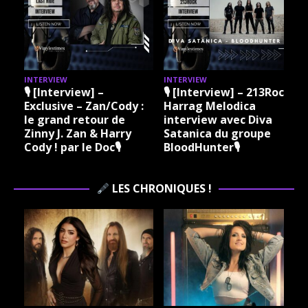
INTERVIEW
INTERVIEW
I
🎙 [Interview] –
🎙 [Interview] – 213Rock
Exclusive – Zan/Cody :
Harrag Melodica
le grand retour de
interview avec Diva
Zinny J. Zan & Harry
Satanica du groupe
Cody ! par le Doc🎙
BloodHunter🎙
LES CHRONIQUES !