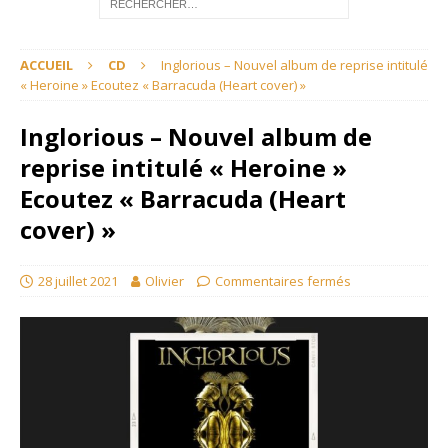
ACCUEIL
CD
Inglorious – Nouvel album de reprise intitulé
« Heroine » Ecoutez « Barracuda (Heart cover) »
Inglorious – Nouvel album de
reprise intitulé « Heroine »
Ecoutez « Barracuda (Heart
cover) »
28 juillet 2021
Olivier
Commentaires fermés