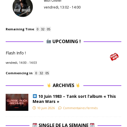
with Olivier
vendredi, 13:02
-
14:00
Remaining Time
:
0
:
32
:
04
UPCOMING !
Flash Info !
vendredi, 14:00
-
14:03
Commencing in
:
0
:
32
:
04
ARCHIVES
10 Juin 1983 – Tank sort l’album « This
Mean Wars »
10 juin 2026
Commentaires fermés
SINGLE DE LA SEMAINE